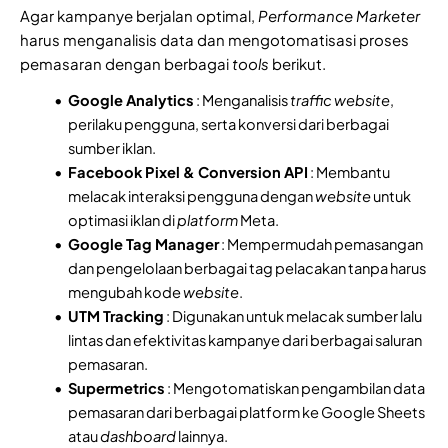
Agar kampanye berjalan optimal,
Performance Marketer
harus menganalisis data dan mengotomatisasi proses
pemasaran dengan berbagai
tools
berikut.
Google Analytics
: Menganalisis
traffic website
,
perilaku pengguna, serta konversi dari berbagai
sumber iklan.
Facebook Pixel & Conversion API
: Membantu
melacak interaksi pengguna dengan
website
untuk
optimasi iklan di
platform
Meta.
Google Tag Manager
: Mempermudah pemasangan
dan pengelolaan berbagai tag pelacakan tanpa harus
mengubah kode
website
.
UTM Tracking
: Digunakan untuk melacak sumber lalu
lintas dan efektivitas kampanye dari berbagai saluran
pemasaran.
Supermetrics
: Mengotomatiskan pengambilan data
pemasaran dari berbagai platform ke Google Sheets
atau
dashboard
lainnya.