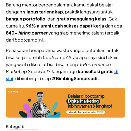
Bareng mentor berpengalaman, kamu bakal belajar
dengan
silabus terlengkap
, praktik langsung untuk
bangun portofolio
, dan
gratis mengulang kelas
. Gak
cuma itu,
96% alumni udah sukses dapat kerja
dan ada
840+
hiring partner
yang siap menerima talent terbaik
dari
bootcamp
ini.
Penasaran berapa lama waktu yang dibutuhkan untuk
bisa kerja setelah
bootcamp
? Atau apa saja
skill
teknis
yang wajib dikuasai biar bisa menjadi
Performance
Marketing Specialist
? Jangan ragu
konsultasi gratis
di
sini
. dibimbing.id siap
#BimbingSampeJadi.
Kategori: