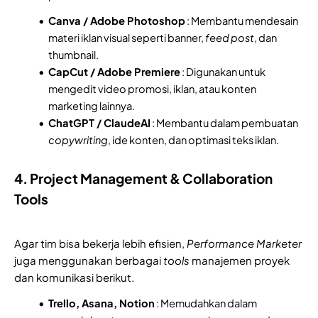
Canva / Adobe Photoshop
: Membantu mendesain
materi iklan visual seperti banner,
feed post
, dan
thumbnail.
CapCut / Adobe Premiere
: Digunakan untuk
mengedit video promosi, iklan, atau konten
marketing lainnya.
ChatGPT / ClaudeAI
: Membantu dalam pembuatan
copywriting
, ide konten, dan optimasi teks iklan.
4. Project Management & Collaboration
Tools
Agar tim bisa bekerja lebih efisien,
Performance Marketer
juga menggunakan berbagai
tools
manajemen proyek
dan komunikasi berikut.
Trello, Asana, Notion
: Memudahkan dalam