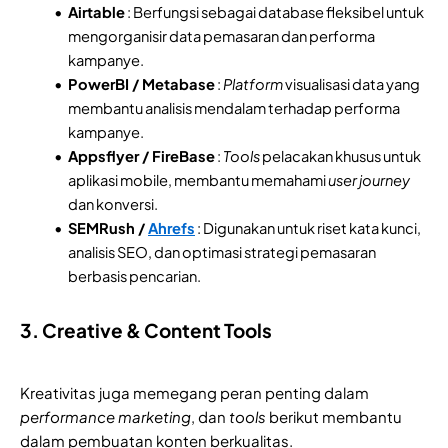
Airtable
: Berfungsi sebagai database fleksibel untuk
mengorganisir data pemasaran dan performa
kampanye.
PowerBI / Metabase
:
Platform
visualisasi data yang
membantu analisis mendalam terhadap performa
kampanye.
Appsflyer / FireBase
:
Tools
pelacakan khusus untuk
aplikasi mobile, membantu memahami
user journey
dan konversi.
SEMRush /
Ahrefs
: Digunakan untuk riset kata kunci,
analisis SEO, dan optimasi strategi pemasaran
berbasis pencarian.
3. Creative & Content Tools
Kreativitas juga memegang peran penting dalam
performance marketing
, dan
tools
berikut membantu
dalam pembuatan konten berkualitas.