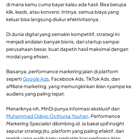
di mana kamu cuma bayar kalau ada hasil. Bisa berupa
klik,
leads
, atau konversi. Intinya, semua biaya yang
keluar bisa langsung diukur efektivitasnya.
Di dunia digital yang semakin kompetitif, strategi ini
menjadi andalan banyak bisnis, dari
startup
sampai
perusahaan besar, buat dapetin hasil maksimal dengan
modal yang efisien.
Biasanya,
performance marketing
jalan di
platform
seperti
Google Ads
, Facebook Ads, TikTok Ads, dan
affiliate marketing, yang memungkinkan iklan nyampe ke
audiens yang paling tepat.
Menariknya nih, MinDi punya informasi eksklusif dari
Muhammad Odivio Octhursa Youhan
,
Performance
Marketing Specialist
dibimbing.id. Ia bakal
spill insight
seputar strategi jitu,
platform
yang paling efektif, dan
metrik yang wajib kamu perhatiin biar performa iklan