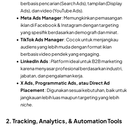
berbasis pencarian (Search Ads), tampilan (Display
Ads), dan video (YouTube Ads).
Meta Ads Manager
: Memungkinkan pemasangan
iklan di Facebook & Instagram dengan targeting
yang spesifik berdasarkan demografi dan minat.
TikTok Ads Manager
: Cocok untuk menjangkau
audiens yang lebih muda dengan format iklan
berbasis video pendek yang engaging.
LinkedIn Ads
:
Platform
ideal untuk B2B marketing
karena menyasar profesional berdasarkan industri,
jabatan, dan pengalaman kerja.
X Ads, Programmatic Ads, atau Direct Ad
Placement
: Digunakan sesuai kebutuhan, baik untuk
jangkauan lebih luas maupun targeting yang lebih
niche
.
2. Tracking, Analytics, & Automation Tools