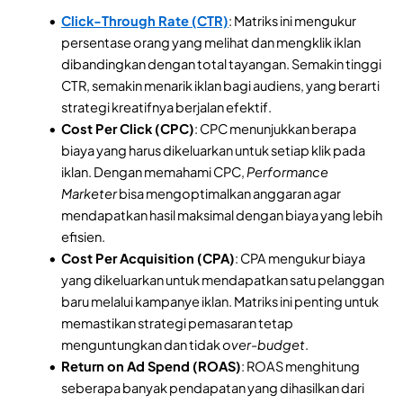
Click-Through Rate (CTR)
: Matriks ini mengukur
persentase orang yang melihat dan mengklik iklan
dibandingkan dengan total tayangan. Semakin tinggi
CTR, semakin menarik iklan bagi audiens, yang berarti
strategi kreatifnya berjalan efektif.
Cost Per Click (CPC)
: CPC menunjukkan berapa
biaya yang harus dikeluarkan untuk setiap klik pada
iklan. Dengan memahami CPC,
Performance
Marketer
bisa mengoptimalkan anggaran agar
mendapatkan hasil maksimal dengan biaya yang lebih
efisien.
Cost Per Acquisition (CPA)
: CPA mengukur biaya
yang dikeluarkan untuk mendapatkan satu pelanggan
baru melalui kampanye iklan. Matriks ini penting untuk
memastikan strategi pemasaran tetap
menguntungkan dan tidak
over-budget
.
Return on Ad Spend (ROAS)
: ROAS menghitung
seberapa banyak pendapatan yang dihasilkan dari