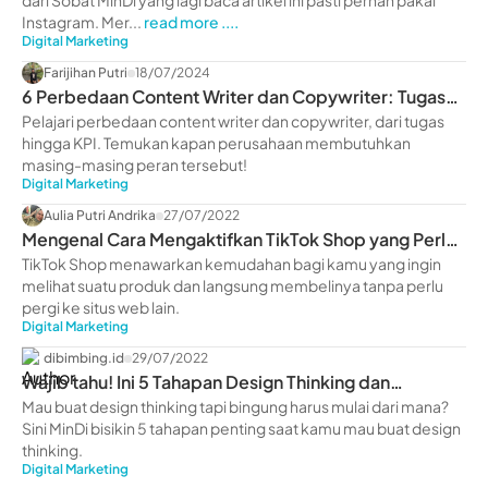
dari Sobat MinDi yang lagi baca artikel ini pasti pernah pakai
Instagram. Mer...
read more ....
Digital Marketing
Farijihan Putri
18/07/2024
6 Perbedaan Content Writer dan Copywriter: Tugas
hingga KPI
Pelajari perbedaan content writer dan copywriter, dari tugas
hingga KPI. Temukan kapan perusahaan membutuhkan
masing-masing peran tersebut!
Digital Marketing
Aulia Putri Andrika
27/07/2022
Mengenal Cara Mengaktifkan TikTok Shop yang Perlu
Kamu Ketahui
TikTok Shop menawarkan kemudahan bagi kamu yang ingin
melihat suatu produk dan langsung membelinya tanpa perlu
pergi ke situs web lain.
Digital Marketing
dibimbing.id
29/07/2022
Wajib tahu! Ini 5 Tahapan Design Thinking dan
Penerapannya
Mau buat design thinking tapi bingung harus mulai dari mana?
Sini MinDi bisikin 5 tahapan penting saat kamu mau buat design
thinking.
Digital Marketing