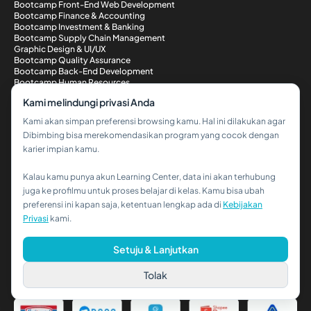
Bootcamp Front-End Web Development
Bootcamp Finance & Accounting
Bootcamp Investment & Banking
Bootcamp Supply Chain Management
Graphic Design & UI/UX
Bootcamp Quality Assurance
Bootcamp Back-End Development
Bootcamp Human Resources
Bootcamp Risk Management
Kami melindungi privasi Anda
Bootcamp Legal & Policy
Bootcamp Data Science & AI Machine Learning
Kami akan simpan preferensi browsing kamu. Hal ini dilakukan agar
Bootcamp DevOps Engineering
Dibimbing bisa merekomendasikan program yang cocok dengan
Bootcamp Audit
karier impian kamu.
Bootcamp Business Analyst & Product Strategy
Bootcamp ESG & Sustainability Management
Bootcamp Data Analytics
Kalau kamu punya akun Learning Center, data ini akan terhubung
Bootcamp Digital Marketing
Hi!👋
juga ke profilmu untuk proses belajar di kelas. Kamu bisa ubah
Bootcamp Cyber Security
preferensi ini kapan saja, ketentuan lengkap ada di
Kebijakan
Bootcamp Full-Stack Web Development
Kalau kamu butuh bantuan,
Metode Pembayaran
Privasi
kami.
hubungi kami via WhatsApp ya!
Setuju & Lanjutkan
Tolak