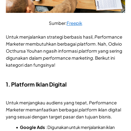
Sumber:
Freepik
Untuk menjalankan strategi berbasis hasil,
Performance
Marketer
membutuhkan berbagai
platform
. Nah, Odivio
Octhursa Youhan ngasih informasi
platform
yang sering
digunakan dalam
performance marketing
. Berikut ini
kategori dan fungsinya!
1. Platform Iklan Digital
Untuk menjangkau audiens yang tepat,
Performance
Marketer
memanfaatkan berbagai
platform
iklan digital
yang sesuai dengan target pasar dan tujuan bisnis.
Google Ads
: Digunakan untuk menjalankan iklan