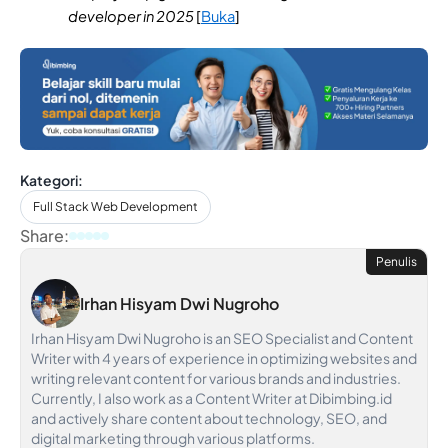
developer in 2025
[
Buka
]
Kategori:
Full Stack Web Development
Share:
Penulis
Irhan Hisyam Dwi Nugroho
Irhan Hisyam Dwi Nugroho is an SEO Specialist and Content
Writer with 4 years of experience in optimizing websites and
writing relevant content for various brands and industries.
Currently, I also work as a Content Writer at Dibimbing.id
and actively share content about technology, SEO, and
digital marketing through various platforms.