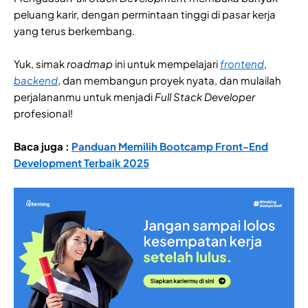
peluang karir, dengan permintaan tinggi di pasar kerja
yang terus berkembang.
Yuk, simak
roadmap
ini untuk mempelajari
frontend
,
backend
, dan membangun proyek nyata, dan mulailah
perjalananmu untuk menjadi
Full Stack Developer
profesional!
Baca juga :
Panduan Memilih Bootcamp Front-End
Development Terbaik 2025