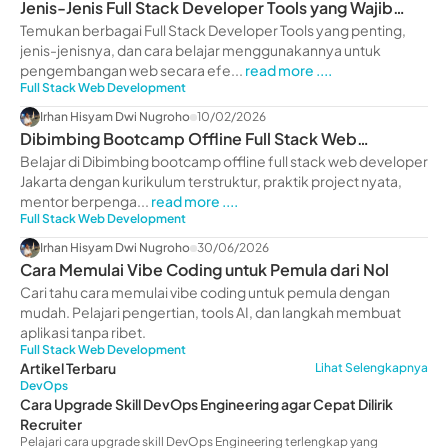
Jenis-Jenis Full Stack Developer Tools yang Wajib
Diketahui
Temukan berbagai Full Stack Developer Tools yang penting,
jenis-jenisnya, dan cara belajar menggunakannya untuk
pengembangan web secara efe...
read more ....
Full Stack Web Development
Irhan Hisyam Dwi Nugroho
10/02/2026
Dibimbing Bootcamp Offline Full Stack Web
Developer Jakarta
Belajar di Dibimbing bootcamp offline full stack web developer
Jakarta dengan kurikulum terstruktur, praktik project nyata,
mentor berpenga...
read more ....
Full Stack Web Development
Irhan Hisyam Dwi Nugroho
30/06/2026
Cara Memulai Vibe Coding untuk Pemula dari Nol
Cari tahu cara memulai vibe coding untuk pemula dengan
mudah. Pelajari pengertian, tools AI, dan langkah membuat
aplikasi tanpa ribet.
Full Stack Web Development
Artikel Terbaru
Lihat Selengkapnya
DevOps
Cara Upgrade Skill DevOps Engineering agar Cepat Dilirik
Recruiter
Pelajari cara upgrade skill DevOps Engineering terlengkap yang