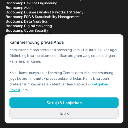
Bootcamp DevOps Engineering
Bootcamp Audit
Bootcamp Business Analyst & Product Strategy
Bootcamp ESG & Sustainability Management
Bootcamp Data Analytics
Bootcamp Digital Marketing
Bootcamp Cyber Security
Bootcamp Full-Stack Web Development
Metode Pembayaran
Kami melindungi privasi Anda
Kami akan simpan preferensi browsing kamu. Hal ini dilakukan agar
Dibimbing bisa merekomendasikan program yang cocok dengan
karier impian kamu.
Kalau kamu punya akun Learning Center, data ini akan terhubung
Hi!👋
juga ke profilmu untuk proses belajar di kelas. Kamu bisa ubah
preferensi ini kapan saja, ketentuan lengkap ada di
Kebijakan
Kalau kamu butuh bantuan,
Privasi
kami.
hubungi kami via WhatsApp ya!
© 2026 PT Dibimbing. All Rights Reserved
Setuju & Lanjutkan
Tolak