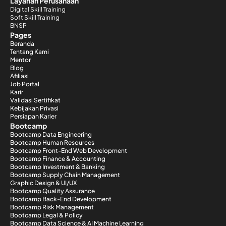
Layanan Perusahaan
Digital Skill Training
Soft Skill Training
BNSP
Pages
Beranda
Tentang Kami
Mentor
Blog
Afiliasi
Job Portal
Karir
Validasi Sertifikat
Kebijakan Privasi
Persiapan Karier
Bootcamp
Bootcamp Data Engineering
Bootcamp Human Resources
Bootcamp Front-End Web Development
Bootcamp Finance & Accounting
Bootcamp Investment & Banking
Bootcamp Supply Chain Management
Graphic Design & UI/UX
Bootcamp Quality Assurance
Bootcamp Back-End Development
Bootcamp Risk Management
Bootcamp Legal & Policy
Bootcamp Data Science & AI Machine Learning