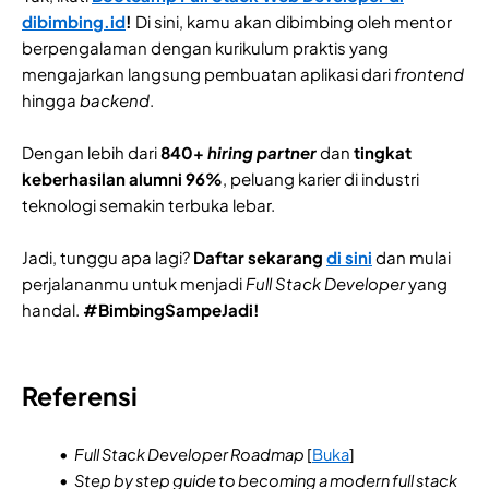
dibimbing.id
!
Di sini, kamu akan dibimbing oleh mentor
berpengalaman dengan kurikulum praktis yang
mengajarkan langsung pembuatan aplikasi dari
frontend
hingga
backend
.
Dengan lebih dari
840+
hiring partner
dan
tingkat
keberhasilan alumni 96%
, peluang karier di industri
teknologi semakin terbuka lebar.
Jadi, tunggu apa lagi?
Daftar sekarang
di sini
dan mulai
perjalananmu untuk menjadi
Full Stack Developer
yang
handal.
#BimbingSampeJadi!
Referensi
Full Stack Developer Roadmap
[
Buka
]
Step by step guide to becoming a modern full stack