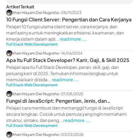
Artikel Terkait
Irhan Hisyam Dwi Nugroho
08/11/2023
10 Fungsi Client Server: Pengertian dan Cara Kerjanya
Pelajari 10 fungsi utama client server, cara kerjanya, dan
manfaatnya untuk meningkatkan efisiensi, keamanan, dan
kinerja sistem dalam apli...
read more ....
Full Stack Web Development
Irhan Hisyam Dwi Nugroho
14/06/2024
Apa Itu Full Stack Developer? Karir, Gaji, & Skill 2025
Pelajari apa itu Full Stack Developer, peran, skill, gaji, dan
peluang karir di 2025. Temukan informasi lengkap untuk
memulai karir di bida...
read more ....
Full Stack Web Development
Irhan Hisyam Dwi Nugroho
27/08/2025
Fungsi di JavaScript: Pengertian, Jenis, dan
Contohnya
Pelajari cara membuat dan memanggil fungsi di JavaScript
secara lengkap. Cocok untuk pemula yang ingin memahami
struktur, sintaks, dan peng...
read more ....
Full Stack Web Development
Irhan Hisyam Dwi Nugroho
03/02/2026