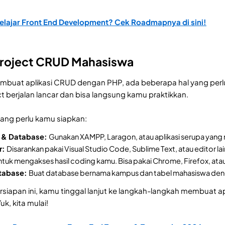
Belajar Front End Development? Cek Roadmapnya di sini!
Project CRUD Mahasiswa
buat aplikasi CRUD dengan PHP, ada beberapa hal yang perlu 
 berjalan lancar dan bisa langsung kamu praktikkan.
l yang perlu kamu siapkan:
 & Database:
Gunakan XAMPP, Laragon, atau aplikasi serupa ya
r:
Disarankan pakai Visual Studio Code, Sublime Text, atau editor 
tuk mengakses hasil coding kamu. Bisa pakai Chrome, Firefox, ata
atabase:
Buat database bernama kampus dan tabel mahasiswa dengan
siapan ini, kamu tinggal lanjut ke langkah-langkah membuat
k, kita mulai!