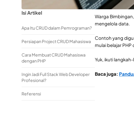
Isi Artikel
Warga Bimbingan, 
mengelola data.
Apa Itu CRUD dalam Pemrograman?
Contoh yang digun
Persiapan Project CRUD Mahasiswa
mulai belajar PHP
Cara Membuat CRUD Mahasiswa
Yuk, ikuti langka
dengan PHP
Baca juga:
Pandua
Ingin Jadi Full Stack Web Developer
Profesional?
Referensi