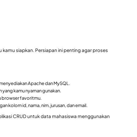
kamu siapkan. Persiapan ini penting agar proses
ng menyediakan Apache dan MySQL.
lain yang kamu nyaman gunakan.
u browser favoritmu.
 kolom id, nama, nim, jurusan, dan email.
 aplikasi CRUD untuk data mahasiswa menggunakan