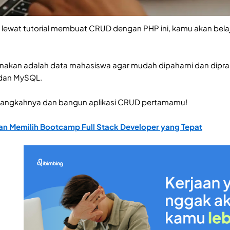
lewat tutorial membuat CRUD dengan PHP ini, kamu akan belaj
akan adalah data mahasiswa agar mudah dipahami dan diprakt
 dan MySQL.
h-langkahnya dan bangun aplikasi CRUD pertamamu!
n Memilih Bootcamp Full Stack Developer yang Tepat