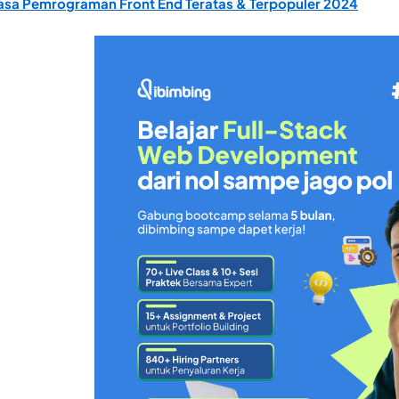
asa Pemrograman Front End Teratas & Terpopuler 2024