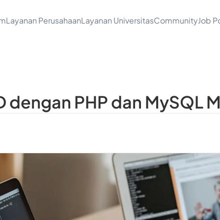
am
Layanan Perusahaan
Layanan Universitas
Community
Job Po
UD dengan PHP dan MySQL 