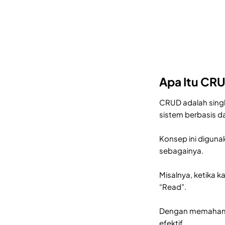
Apa Itu CR
CRUD adalah singk
sistem berbasis 
Konsep ini diguna
sebagainya.
Misalnya, ketika 
“Read”.
Dengan memahami 
efektif.