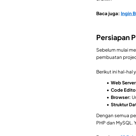
Baca juga:
Ingin 
Persiapan 
Sebelum mulai mem
pembuatan project
Berikut ini hal-ha
Web Server
Code Edito
Browser:
Un
Struktur D
Dengan semua per
PHP dan MySQL. Yu