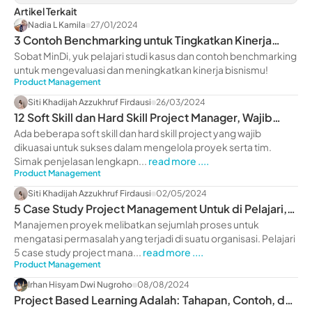
Artikel Terkait
Nadia L Kamila
27/01/2024
3 Contoh Benchmarking untuk Tingkatkan Kinerja
Bisnis
Sobat MinDi, yuk pelajari studi kasus dan contoh benchmarking
untuk mengevaluasi dan meningkatkan kinerja bisnismu!
Product Management
Siti Khadijah Azzukhruf Firdausi
26/03/2024
12 Soft Skill dan Hard Skill Project Manager, Wajib
Dikuasai
Ada beberapa soft skill dan hard skill project yang wajib
dikuasai untuk sukses dalam mengelola proyek serta tim.
Simak penjelasan lengkapn...
read more ....
Product Management
Siti Khadijah Azzukhruf Firdausi
02/05/2024
5 Case Study Project Management Untuk di Pelajari,
Yuk Baca!
Manajemen proyek melibatkan sejumlah proses untuk
mengatasi permasalah yang terjadi di suatu organisasi. Pelajari
5 case study project mana...
read more ....
Product Management
Irhan Hisyam Dwi Nugroho
08/08/2024
Project Based Learning Adalah: Tahapan, Contoh, dan