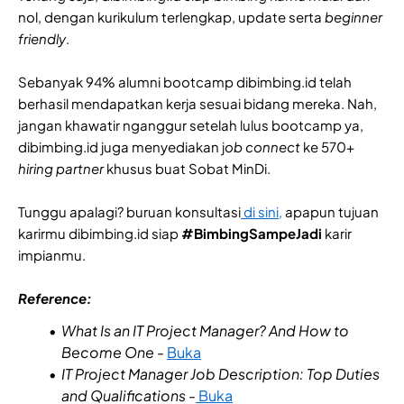
nol, dengan kurikulum terlengkap, update serta
beginner
friendly
.
Sebanyak 94% alumni bootcamp dibimbing.id telah
berhasil mendapatkan kerja sesuai bidang mereka. Nah,
jangan khawatir nganggur setelah lulus bootcamp ya,
dibimbing.id juga menyediakan j
ob connect
ke 570+
hiring partner
khusus buat Sobat MinDi.
Tunggu apalagi? buruan konsultasi
di sini,
apapun tujuan
karirmu dibimbing.id siap
#BimbingSampeJadi
karir
impianmu.
Reference:
What Is an IT Project Manager? And How to
Become One
-
Buka
IT Project Manager Job Description: Top Duties
and Qualifications
-
Buka