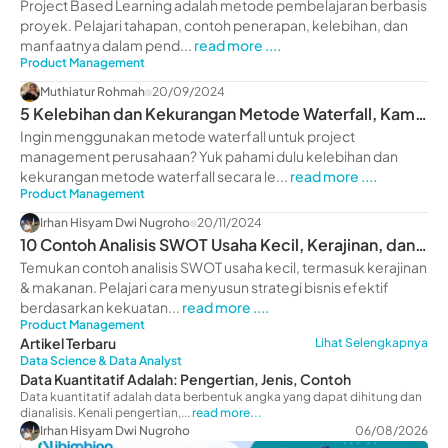
Manfaat
Project Based Learning adalah metode pembelajaran berbasis
proyek. Pelajari tahapan, contoh penerapan, kelebihan, dan
manfaatnya dalam pend...
read more ....
Product Management
Muthiatur Rohmah
20/09/2024
5 Kelebihan dan Kekurangan Metode Waterfall, Kamu
Wajib Tahu!
Ingin menggunakan metode waterfall untuk project
management perusahaan? Yuk pahami dulu kelebihan dan
kekurangan metode waterfall secara le...
read more ....
Product Management
Irhan Hisyam Dwi Nugroho
20/11/2024
10 Contoh Analisis SWOT Usaha Kecil, Kerajinan, dan
Makanan
Temukan contoh analisis SWOT usaha kecil, termasuk kerajinan
& makanan. Pelajari cara menyusun strategi bisnis efektif
berdasarkan kekuatan...
read more ....
Product Management
Artikel Terbaru
Lihat Selengkapnya
Data Science & Data Analyst
Data Kuantitatif Adalah: Pengertian, Jenis, Contoh
Data kuantitatif adalah data berbentuk angka yang dapat dihitung dan
dianalisis. Kenali pengertian,...
read more...
Irhan Hisyam Dwi Nugroho
06/08/2026