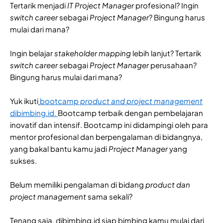
Tertarik menjadi
IT Project Manager
profesional? Ingin
switch career
sebagai
Project Manager
? Bingung harus
mulai dari mana?
Ingin belajar
stakeholder mapping
lebih lanjut? Tertarik
switch career
sebagai
Project Manager
perusahaan?
Bingung harus mulai dari mana?
Yuk ikuti
bootcamp
product and project management
dibimbing.id.
Bootcamp terbaik dengan pembelajaran
inovatif dan intensif. Bootcamp ini didampingi oleh para
mentor profesional dan berpengalaman di bidangnya,
yang bakal bantu kamu jadi
Project Manager
yang
sukses.
Belum memiliki pengalaman di bidang
product dan
project management
sama sekali?
Tenang saja, dibimbing.id siap bimbing kamu mulai dari