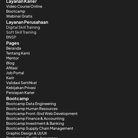
Layanan Karier
Video Course Online
Bootcamp
Webinar Gratis
Layanan Perusahaan
Digital Skill Training
Soft Skill Training
BNSP
Pages
Beranda
Tentang Kami
Mentor
Blog
Afiliasi
Job Portal
Karir
Validasi Sertifikat
Kebijakan Privasi
Persiapan Karier
Bootcamp
Bootcamp Data Engineering
Bootcamp Human Resources
Bootcamp Front-End Web Development
Bootcamp Finance & Accounting
Bootcamp Investment & Banking
Bootcamp Supply Chain Management
Graphic Design & UI/UX