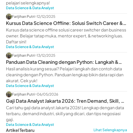
pelajari selengkapnya!
Data Science & Data Analyst
Farijihan Putri
12/12/2025
Kursus Data Science Offline: Solusi Switch Career &
Scale Up Bisnis
Kursus data science offline solusi career switcher dan business
owner. Belajar tatap muka, mentor expert, & networking luas.
Daftar sini!
Data Science & Data Analyst
Farijihan Putri
13/12/2025
Panduan Data Cleaning dengan Python: Langkah &
Contohnya
Hasil analisis kurang sesuai? Pelajari langkah dan contoh data
cleaning dengan Python. Panduan lengkap bikin data rapi dan
akurat. Cek yuk!
Data Science & Data Analyst
Farijihan Putri
06/05/2026
Gaji Data Analyst Jakarta 2026: Tren Demand, Skill, &
Prospek Karier
Cari tahu gaji data analyst Jakarta 2026! Lengkap dengan data
terbaru, demand industri, skill yang dicari, dan tips negosiasi
gaji.
Data Science & Data Analyst
Artikel Terbaru
Lihat Selengkapnya