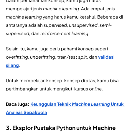
Dalam pemahaman konsep, kamu juga harus 
mempelajari jenis 
machine learning
. Ada empat jenis 
machine learning
 yang harus kamu ketahui. Beberapa di 
antaranya adalah 
supervised
, 
unsupervised
, 
semi-
supervised
, dan 
reinforcement learning
.
Selain itu, kamu juga perlu pahami konsep seperti 
overfitting
, 
underfitting
, 
train/test split
, dan 
validasi 
silang
.
Untuk mempelajari konsep-konsep di atas, kamu bisa 
pertimbangkan untuk mengikuti kursus 
online
.
Baca Juga: 
Keunggulan Teknik
 Machine Learning
 Untuk 
Analisis Sepakbola
3. Eksplor Pustaka Python untuk Machine