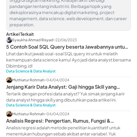
pandangan tentang industri ini. Berbagai topik yang
dieksplorasinya mencakup digital marketing, project
management, data science, web development, dan career
preparation.
Artikel Terkait
Syaukha Ahmad Risyad
22/06/2023
5 Contoh Soal SQL Query beserta Jawabannya untuk
Pemula
Lihat dan ikut jawab soal-soal SQL query ini untuk melatih
kemampuan data science kamu! Ayo jadi data analyst bersama
Dibimbing.id!
Data Science & Data Analyst
Muthiatur Rohmah
04/04/2024
Jenjang Karir Data Analyst: Gaji hingga Skill yang
Dimiliki
Tertarik dengan profesi data analyst? Yuk simak jenjang karir
data analyst hingga skill yang dibutuhkan pada artikel ini.
Data Science & Data Analyst
Muthiatur Rohmah
04/04/2024
Analisis Regresi: Pengertian, Rumus, Fungsi &
Manfaatnya
Analisis regresi adalah metode penelitian kuantitatif untuk
menentukan hubungan sebab akibat antar variabel. Yuk