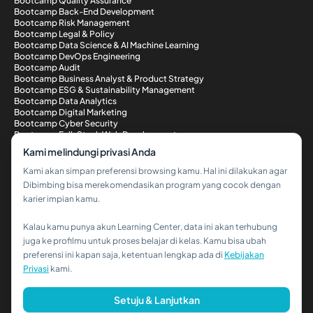
Bootcamp Quality Assurance
Bootcamp Back-End Development
Bootcamp Risk Management
Bootcamp Legal & Policy
Bootcamp Data Science & AI Machine Learning
Bootcamp DevOps Engineering
Bootcamp Audit
Bootcamp Business Analyst & Product Strategy
Bootcamp ESG & Sustainability Management
Bootcamp Data Analytics
Bootcamp Digital Marketing
Bootcamp Cyber Security
Bootcamp Full-Stack Web Development
Metode Pembayaran
Kami melindungi privasi Anda
Kami akan simpan preferensi browsing kamu. Hal ini dilakukan agar
Dibimbing bisa merekomendasikan program yang cocok dengan
karier impian kamu.
Kalau kamu punya akun Learning Center, data ini akan terhubung
Hi!👋
juga ke profilmu untuk proses belajar di kelas. Kamu bisa ubah
preferensi ini kapan saja, ketentuan lengkap ada di
Kebijakan
Kalau kamu butuh bantuan,
Privasi
kami.
hubungi kami via WhatsApp ya!
© 2026 PT Dibimbing. All Rights Reserved
Setuju & Lanjutkan