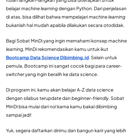
belajar 
machine learning 
dengan Python. Dari penjelasan 
di atas, bisa dilihat bahwa mempelajari 
machine learning 
bukanlah hal mudah apabila dilakukan secara otodidak.
Bagi Sobat MinDi yang ingin memahami konsep 
machine 
learning
, MinDi rekomendasikan kamu untuk ikut 
Bootcamp Data Science Dibimbing.id
. Selain untuk 
pemula, 
Bootcamp 
ini sangat cocok bagi para 
career-
switcher
 yang ingin beralih ke 
data science
.
Di program ini, kamu akan belajar A-Z 
data science 
dengan silabus terupdate dan 
beginner-friendly
. Sobat 
MinDi bisa mulai dari nol karna kamu bakal dibimbing 
sampai jadi!
Yuk, segera daftarkan dirimu dan bangun karir yang lebih 