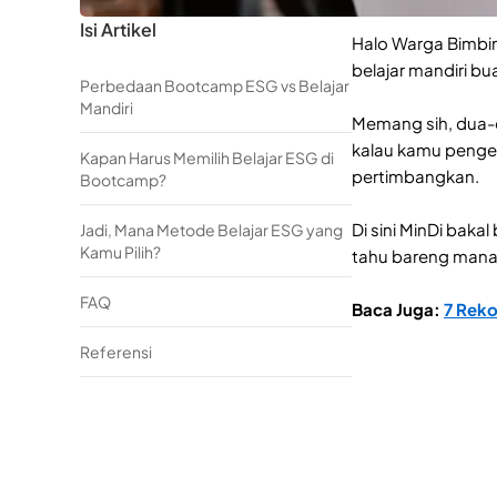
Isi Artikel
Halo Warga Bimbin
belajar mandiri bu
Perbedaan Bootcamp ESG vs Belajar
Mandiri
Memang sih, dua-
kalau kamu pengen
Kapan Harus Memilih Belajar ESG di
pertimbangkan.
Bootcamp?
Di sini MinDi bak
Jadi, Mana Metode Belajar ESG yang
Kamu Pilih?
tahu bareng mana 
FAQ
Baca Juga:
7 Rek
Referensi