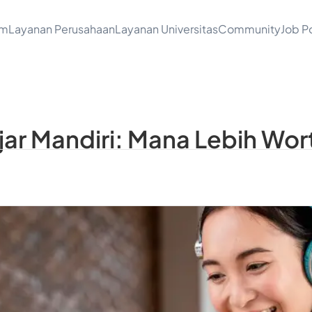
am
Layanan Perusahaan
Layanan Universitas
Community
Job Po
r Mandiri: Mana Lebih Wort