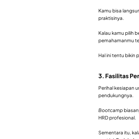
Kamu bisa langsun
praktisinya.
Kalau kamu pilih 
pemahamanmu tern
Hal ini tentu biki
3. Fasilitas P
Perihal kesiapan 
pendukungnya.
Bootcamp
biasany
HRD profesional.
Sementara itu, kala