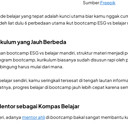
Sumber:
Freepik
 belajar yang tepat adalah kunci utama biar kamu nggak cuma 
 deh liat dulu 6 perbedaan utama ikut bootcamp ESG vs belajar 
rikulum yang Jauh Berbeda
n bootcamp ESG vs belajar mandiri, struktur materi menjadi
rogram
bootcamp
, kurikulum biasanya sudah disusun rapi oleh pa
bingung harus mulai dari mana.
belajar sendiri, kamu seringkali tersesat di tengah lautan infor
atnya, progres belajar di bootcamp jauh lebih cepat karena se
Mentor sebagai Kompas Belajar
eri, adanya
mentor ahli
di
bootcamp
bakal sangat membantu k