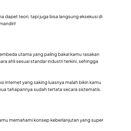
dapet teori, tapi juga bisa langsung eksekusi di
mandiri!
 pembeda utama yang paling bakal kamu rasakan
ra ahli sesuai standar industri terkini, sehingga
masi internet yang saking luasnya malah bikin kamu
mua tahapannya sudah tertata secara sistematis.
amu memahami konsep keberlanjutan yang super