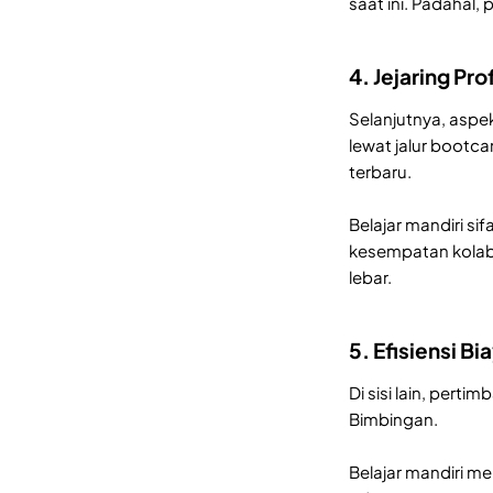
saat ini. Padahal,
4. Jejaring Pr
Selanjutnya, aspe
lewat jalur bootca
terbaru.
Belajar mandiri s
kesempatan kolabor
lebar.
5. Efisiensi Bi
Di sisi lain, pert
Bimbingan.
Belajar mandiri me