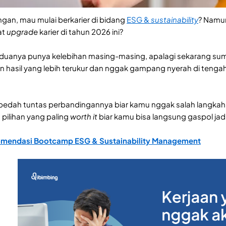
gan, mau mulai berkarier di bidang
ESG &
sustainability
? Namun
at
upgrade
karier di tahun 2026 ini?
duanya punya kelebihan masing-masing, apalagi sekarang sum
 hasil yang lebih terukur dan nggak gampang nyerah di tengah 
al bedah tuntas perbandingannya biar kamu nggak salah langka
pilihan yang paling
worth it
biar kamu bisa langsung gaspol jadi 
omendasi Bootcamp ESG & Sustainability Management