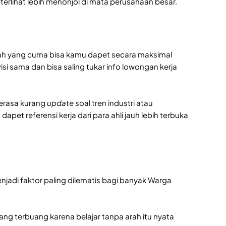
u terlihat lebih menonjol di mata perusahaan besar.
bah yang cuma bisa kamu dapet secara maksimal
si sama dan bisa saling tukar info lowongan kerja
gerasa kurang
update
soal tren industri atau
et referensi kerja dari para ahli jauh lebih terbuka
enjadi faktor paling dilematis bagi banyak Warga
yang terbuang karena belajar tanpa arah itu nyata