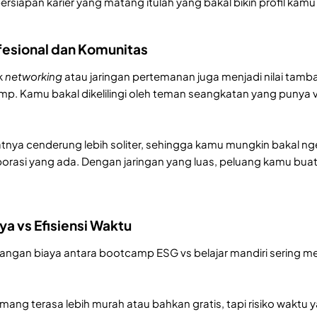
 persiapan karier yang matang itulah yang bakal bikin profil kam
ofesional dan Komunitas
k
networking
atau jaringan pertemanan juga menjadi nilai tam
mp. Kamu bakal dikelilingi oleh teman seangkatan yang punya vi
ifatnya cenderung lebih soliter, sehingga kamu mungkin bakal n
asi yang ada. Dengan jaringan yang luas, peluang kamu buat dap
aya vs Efisiensi Waktu
imbangan biaya antara bootcamp ESG vs belajar mandiri sering m
mang terasa lebih murah atau bahkan gratis, tapi risiko waktu 