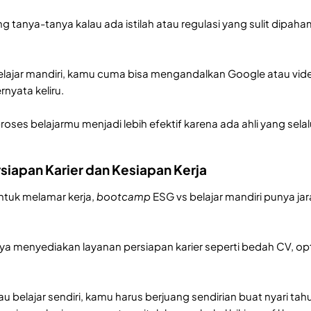
g tanya-tanya kalau ada istilah atau regulasi yang sulit dipah
belajar mandiri, kamu cuma bisa mengandalkan Google atau vi
yata keliru.
n proses belajarmu menjadi lebih efektif karena ada ahli yang s
ersiapan Karier dan Kesiapan Kerja
untuk melamar kerja,
bootcamp
ESG vs belajar mandiri punya jar
a menyediakan layanan persiapan karier seperti bedah CV, opt
u belajar sendiri, kamu harus berjuang sendirian buat nyari tahu 