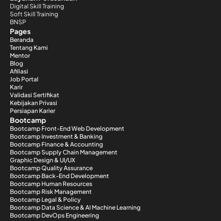
Digital Skill Training
Soft Skill Training
BNSP
Pages
Beranda
Tentang Kami
Mentor
Blog
Afiliasi
Job Portal
Karir
Validasi Sertifikat
Kebijakan Privasi
Persiapan Karier
Bootcamp
Bootcamp Front-End Web Development
Bootcamp Investment & Banking
Bootcamp Finance & Accounting
Bootcamp Supply Chain Management
Graphic Design & UI/UX
Bootcamp Quality Assurance
Bootcamp Back-End Development
Bootcamp Human Resources
Bootcamp Risk Management
Bootcamp Legal & Policy
Bootcamp Data Science & AI Machine Learning
Bootcamp DevOps Engineering