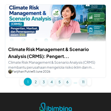
Climate Risk Management & Scenario
Analysis (CRMS): Pengert...
Climate Risk Management & Scenario Analysis (CRMS)
membantu perusahaan mengelola risiko iklim dan m...
Farijihan Putri
•
15 June 2026
1
2
3
4
5
6
...
11