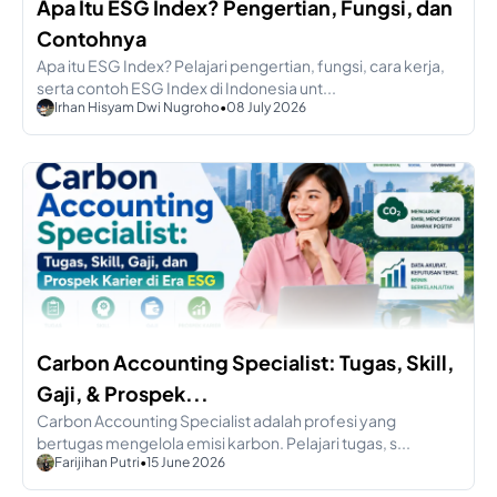
Apa Itu ESG Index? Pengertian, Fungsi, dan
Contohnya
Apa itu ESG Index? Pelajari pengertian, fungsi, cara kerja,
serta contoh ESG Index di Indonesia unt...
Irhan Hisyam Dwi Nugroho
•
08 July 2026
Carbon Accounting Specialist: Tugas, Skill,
Gaji, & Prospek...
Carbon Accounting Specialist adalah profesi yang
bertugas mengelola emisi karbon. Pelajari tugas, s...
Farijihan Putri
•
15 June 2026