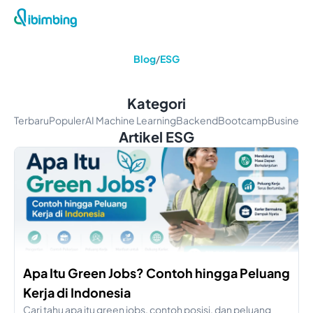
Blog
/
ESG
Kategori
Terbaru
Populer
AI Machine Learning
Backend
Bootcamp
Business 
Artikel ESG
Apa Itu Green Jobs? Contoh hingga Peluang
Kerja di Indonesia
Cari tahu apa itu green jobs, contoh posisi, dan peluang