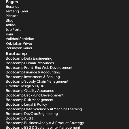
Pages
Beranda
Tentang Kami
Mentor
Blog
Afiliasi
Job Portal
Karir
Validasi Sertifikat
Kebijakan Privasi
Persiapan Karier
Bootcamp
Bootcamp Data Engineering
Bootcamp Human Resources
Bootcamp Front-End Web Development
Bootcamp Finance & Accounting
Bootcamp Investment & Banking
Bootcamp Supply Chain Management
Graphic Design & UI/UX
Bootcamp Quality Assurance
Bootcamp Back-End Development
Bootcamp Risk Management
Bootcamp Legal & Policy
Bootcamp Data Science & AI Machine Learning
Bootcamp DevOps Engineering
Bootcamp Audit
Bootcamp Business Analyst & Product Strategy
Bootcamp ESG & Sustainability Management