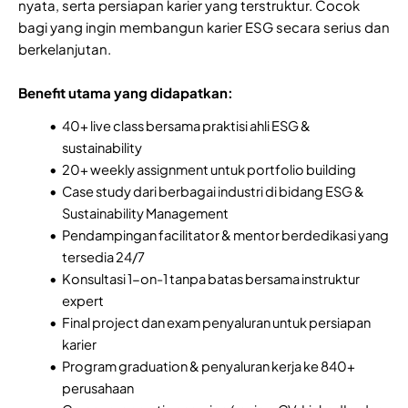
nyata, serta persiapan karier yang terstruktur. Cocok
bagi yang ingin membangun karier ESG secara serius dan
berkelanjutan.
Benefit utama yang didapatkan:
40+ live class bersama praktisi ahli ESG &
sustainability
20+ weekly assignment untuk portfolio building
Case study dari berbagai industri di bidang ESG &
Sustainability Management
Pendampingan facilitator & mentor berdedikasi yang
tersedia 24/7
Konsultasi 1-on-1 tanpa batas bersama instruktur
expert
Final project dan exam penyaluran untuk persiapan
karier
Program graduation & penyaluran kerja ke 840+
perusahaan