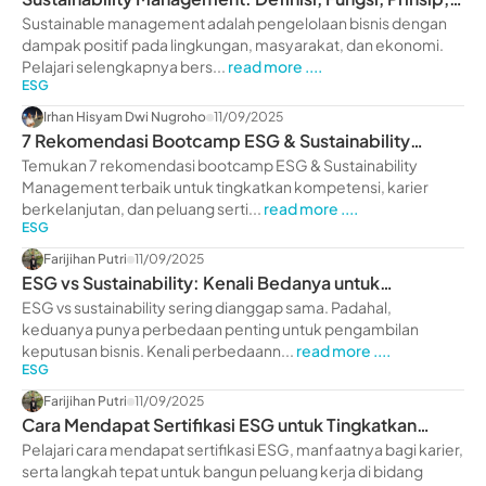
hingga Strategi
Sustainable management adalah pengelolaan bisnis dengan
dampak positif pada lingkungan, masyarakat, dan ekonomi.
Pelajari selengkapnya bers...
read more ....
ESG
Irhan Hisyam Dwi Nugroho
11/09/2025
7 Rekomendasi Bootcamp ESG & Sustainability
Management
Temukan 7 rekomendasi bootcamp ESG & Sustainability
Management terbaik untuk tingkatkan kompetensi, karier
berkelanjutan, dan peluang serti...
read more ....
ESG
Farijihan Putri
11/09/2025
ESG vs Sustainability: Kenali Bedanya untuk
Keputusan Bisnis
ESG vs sustainability sering dianggap sama. Padahal,
keduanya punya perbedaan penting untuk pengambilan
keputusan bisnis. Kenali perbedaann...
read more ....
ESG
Farijihan Putri
11/09/2025
Cara Mendapat Sertifikasi ESG untuk Tingkatkan
Karier
Pelajari cara mendapat sertifikasi ESG, manfaatnya bagi karier,
serta langkah tepat untuk bangun peluang kerja di bidang