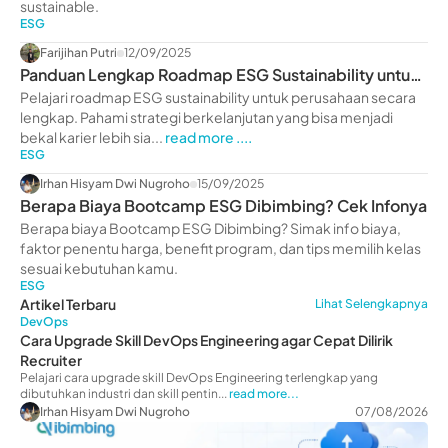
sustainable.
ESG
Farijihan Putri
12/09/2025
Panduan Lengkap Roadmap ESG Sustainability untuk
Perusahaan
Pelajari roadmap ESG sustainability untuk perusahaan secara
lengkap. Pahami strategi berkelanjutan yang bisa menjadi
bekal karier lebih sia...
read more ....
ESG
Irhan Hisyam Dwi Nugroho
15/09/2025
Berapa Biaya Bootcamp ESG Dibimbing? Cek Infonya
Berapa biaya Bootcamp ESG Dibimbing? Simak info biaya,
faktor penentu harga, benefit program, dan tips memilih kelas
sesuai kebutuhan kamu.
ESG
Artikel Terbaru
Lihat Selengkapnya
DevOps
Cara Upgrade Skill DevOps Engineering agar Cepat Dilirik
Recruiter
Pelajari cara upgrade skill DevOps Engineering terlengkap yang
dibutuhkan industri dan skill pentin...
read more...
Irhan Hisyam Dwi Nugroho
07/08/2026