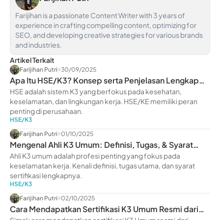
Farijihan is a passionate Content Writer with 3 years of
experience in crafting compelling content, optimizing for
SEO, and developing creative strategies for various brands
and industries.
Artikel Terkait
Farijihan Putri
30/09/2025
Apa Itu HSE/K3? Konsep serta Penjelasan Lengkap
untuk Pemula
HSE adalah sistem K3 yang berfokus pada kesehatan,
keselamatan, dan lingkungan kerja. HSE/KE memiliki peran
penting di perusahaan.
HSE/K3
Farijihan Putri
01/10/2025
Mengenal Ahli K3 Umum: Definisi, Tugas, & Syarat
Sertifikasi
Ahli K3 umum adalah profesi penting yang fokus pada
keselamatan kerja. Kenali definisi, tugas utama, dan syarat
sertifikasi lengkapnya.
HSE/K3
Farijihan Putri
02/10/2025
Cara Mendapatkan Sertifikasi K3 Umum Resmi dari
Simak cara mendapatkan sertifikasi K3 Umum resmi dari