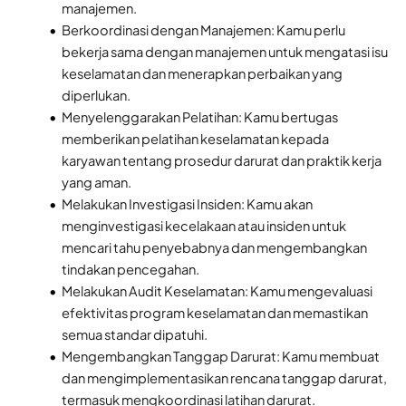
manajemen.
Berkoordinasi dengan Manajemen: Kamu perlu
bekerja sama dengan manajemen untuk mengatasi isu
keselamatan dan menerapkan perbaikan yang
diperlukan.
Menyelenggarakan Pelatihan: Kamu bertugas
memberikan pelatihan keselamatan kepada
karyawan tentang prosedur darurat dan praktik kerja
yang aman.
Melakukan Investigasi Insiden: Kamu akan
menginvestigasi kecelakaan atau insiden untuk
mencari tahu penyebabnya dan mengembangkan
tindakan pencegahan.
Melakukan Audit Keselamatan: Kamu mengevaluasi
efektivitas program keselamatan dan memastikan
semua standar dipatuhi.
Mengembangkan Tanggap Darurat: Kamu membuat
dan mengimplementasikan rencana tanggap darurat,
termasuk mengkoordinasi latihan darurat.