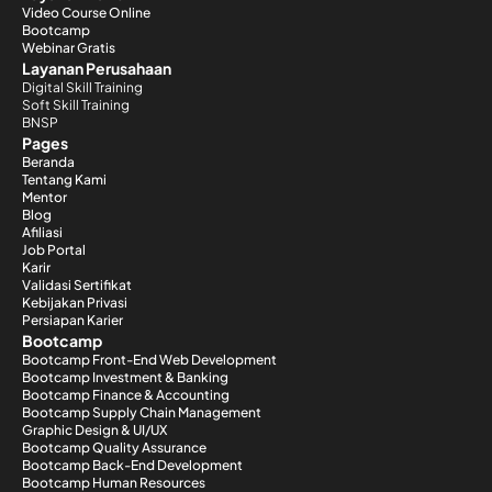
Video Course Online
Bootcamp
Webinar Gratis
Layanan Perusahaan
Digital Skill Training
Soft Skill Training
BNSP
Pages
Beranda
Tentang Kami
Mentor
Blog
Afiliasi
Job Portal
Karir
Validasi Sertifikat
Kebijakan Privasi
Persiapan Karier
Bootcamp
Bootcamp Front-End Web Development
Bootcamp Investment & Banking
Bootcamp Finance & Accounting
Bootcamp Supply Chain Management
Graphic Design & UI/UX
Bootcamp Quality Assurance
Bootcamp Back-End Development
Bootcamp Human Resources