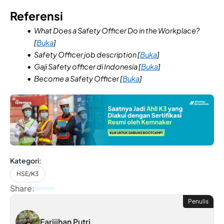
Referensi
What Does a Safety Officer Do in the Workplace?
[
Buka
]
Safety Officer job description [
Buka
]
Gaji Safety officer di Indonesia [
Buka
]
Become a Safety Officer [
Buka
]
Kategori:
HSE/K3
Share:
Penulis
Farijihan Putri