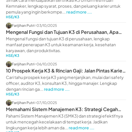
Kemnaker
Kemnaker, lengkap syarat, proses, dan peluang karier untuk
pemula yang ingin berkompe...
read more ....
HSE/K3
Farijihan Putri
03/10/2025
Mengenal Fungsi dan Tujuan K3 di Perusahaan, Apa
Saja?
Mengenal fungsi dan tujuan K3 di perusahaan, lengkap
manfaat penerapan K3 untuk keamanan kerja, kesehatan
karyawan, dan produktivitas.
HSE/K3
Farijihan Putri
06/10/2025
10 Prospek Kerja K3 & Rincian Gaji: Jalan Pintas Karier
Mapan
Cari tahu prospek kerja K3 yang menjanjikan, mulai dari safety
officer, auditor K3, konsultan K3, hingga manajer. Lengkap
dengan rincian ga...
read more ....
HSE/K3
Farijihan Putri
07/10/2025
Memahami Sistem Manajemen K3: Strategi Cegah
Kecelakaan Kerja
Pahami Sistem Manajemen K3 (SMK3) dan strategi efektifnya
untuk mencegah kecelakaan di tempat kerja. Jadikan
lingkungan kerja lebih aman da...
read more ....