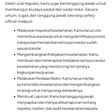
Selain soal regulasi, kamu juga bertanggung jawab untuk
membangun budaya peduli dan sadar risiko. Secara
umum, tugas dan tanggung jawab seorang
safety
officer
meliputi:
Melakukan Inspeksi Keselamatan: Kamu harus rutin
memeriksa area kerja untuk mengidentifikasi potensi
bahaya dan memastikan semua prosedur sudah
sesuai standar.
Mengembangkan Kebijakan Keselamatan: Kamu
membuat dan menerapkan kebijakan serta prosedur
keselamatan yang mendorong terciptanya
lingkungan kerja aman.
Melakukan Penilaian Risiko: Kamu harus menilai
potensi risiko keselamatan dan mengembangkan
strategi untuk mengurangi dampaknya.
Membuat Laporan: Kamu bertanggung jawab
menyiapkan dan menyerahkan laporan tentang
inspeksi, insiden, dan audit keselamatan kepada