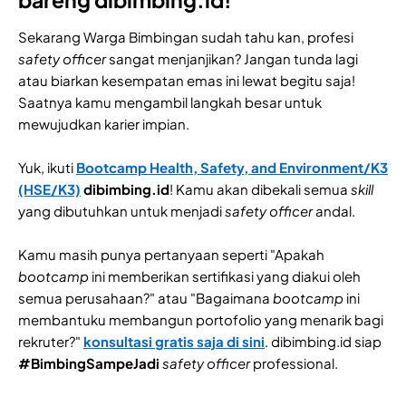
Sekarang Warga Bimbingan sudah tahu kan, profesi
safety officer
sangat menjanjikan? Jangan tunda lagi
atau biarkan kesempatan emas ini lewat begitu saja!
Saatnya kamu mengambil langkah besar untuk
mewujudkan karier impian.
Yuk, ikuti
Bootcamp Health, Safety, and Environment/K3
(HSE/K3)
dibimbing.id
! Kamu akan dibekali semua
skill
yang dibutuhkan untuk menjadi
safety officer
andal.
Kamu masih punya pertanyaan seperti "Apakah
bootcamp
ini memberikan sertifikasi yang diakui oleh
semua perusahaan?" atau "Bagaimana
bootcamp
ini
membantuku membangun portofolio yang menarik bagi
rekruter?"
konsultasi gratis saja
di sini
. dibimbing.id siap
#BimbingSampeJadi
safety officer
professional.