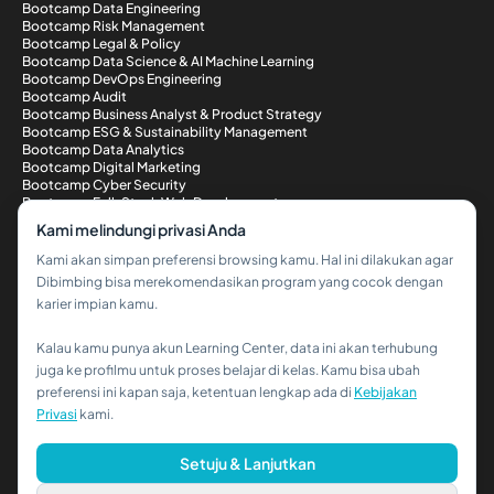
Bootcamp Data Engineering
Bootcamp Risk Management
Bootcamp Legal & Policy
Bootcamp Data Science & AI Machine Learning
Bootcamp DevOps Engineering
Bootcamp Audit
Bootcamp Business Analyst & Product Strategy
Bootcamp ESG & Sustainability Management
Bootcamp Data Analytics
Bootcamp Digital Marketing
Bootcamp Cyber Security
Bootcamp Full-Stack Web Development
Metode Pembayaran
Kami melindungi privasi Anda
Kami akan simpan preferensi browsing kamu. Hal ini dilakukan agar
Dibimbing bisa merekomendasikan program yang cocok dengan
karier impian kamu.
Kalau kamu punya akun Learning Center, data ini akan terhubung
Hi!👋
juga ke profilmu untuk proses belajar di kelas. Kamu bisa ubah
preferensi ini kapan saja, ketentuan lengkap ada di
Kebijakan
Kalau kamu butuh bantuan,
Privasi
kami.
hubungi kami via WhatsApp ya!
© 2026 PT Dibimbing. All Rights Reserved
Setuju & Lanjutkan