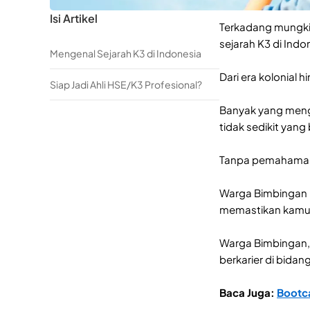
Isi Artikel
Terkadang mungkin
sejarah K3 di Ind
Mengenal Sejarah K3 di Indonesia
Dari era kolonial
Siap Jadi Ahli HSE/K3 Profesional?
Banyak yang menga
tidak sedikit yang 
Tanpa pemahaman 
Warga Bimbingan m
memastikan kamu b
Warga Bimbingan, d
berkarier di bida
Baca Juga:
Bootc