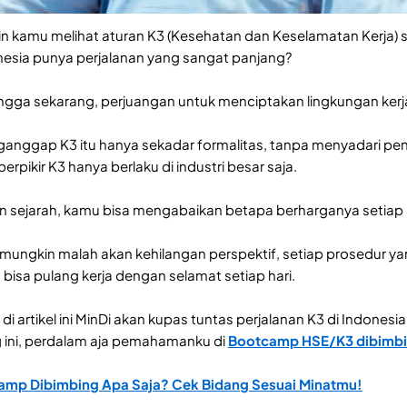
 kamu melihat aturan K3 (Kesehatan dan Keselamatan Kerja) se
onesia punya perjalanan yang sangat panjang?
 hingga sekarang, perjuangan untuk menciptakan lingkungan ker
nggap K3 itu hanya sekadar formalitas, tanpa menyadari pen
berpikir K3 hanya berlaku di industri besar saja.
sejarah, kamu bisa mengabaikan betapa berharganya setiap 
ungkin malah akan kehilangan perspektif, setiap prosedur yan
isa pulang kerja dengan selamat setiap hari.
i artikel ini MinDi akan kupas tuntas perjalanan K3 di Indones
ng ini, perdalam aja pemahamanku di
Bootcamp HSE/K3
dibimbi
amp Dibimbing Apa Saja? Cek Bidang Sesuai Minatmu!