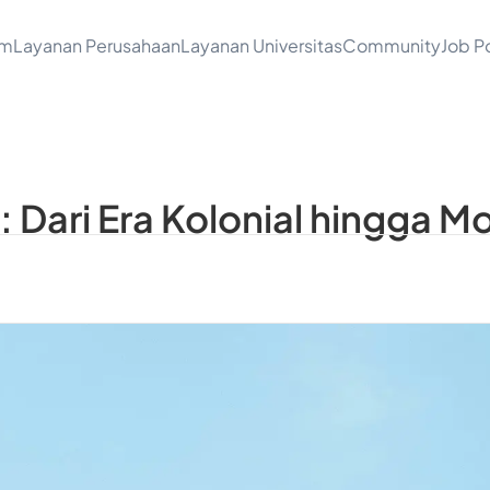
am
Layanan Perusahaan
Layanan Universitas
Community
Job Po
: Dari Era Kolonial hingga 