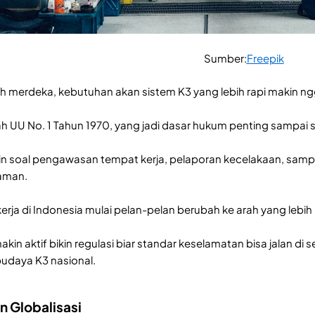
Sumber:
Freepik
h merdeka, kebutuhan akan sistem K3 yang lebih rapi makin ng
alah UU No. 1 Tahun 1970, yang jadi dasar hukum penting sampai
asin soal pengawasan tempat kerja, pelaporan kecelakaan, sa
 aman.
kerja di Indonesia mulai pelan-pelan berubah ke arah yang lebi
in aktif bikin regulasi biar standar keselamatan bisa jalan di se
udaya K3 nasional.
n Globalisasi