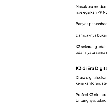
Masuk era modern,
ngelegalkan PP No
Banyak perusahaan 
Dampaknya bukan cu
K3 sekarang udah b
udah nyatu sama 
K3 di Era Digita
Di era digital sek
kerja kantoran, s
Profesi K3 dituntu
Untungnya, teknolo