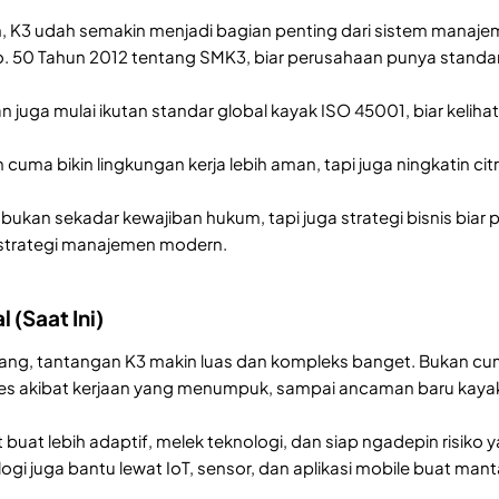
 K3 udah semakin menjadi bagian penting dari sistem manaje
. 50 Tahun 2012 tentang SMK3, biar perusahaan punya standar 
juga mulai ikutan standar global kayak ISO 45001, biar keliha
ma bikin lingkungan kerja lebih aman, tapi juga ningkatin citr
ukan sekadar kewajiban hukum, tapi juga strategi bisnis biar per
strategi manajemen modern.
l (Saat Ini)
arang, tantangan K3 makin luas dan kompleks banget. Bukan cuma
tres akibat kerjaan yang menumpuk, sampai ancaman baru kay
t buat lebih adaptif, melek teknologi, dan siap ngadepin risik
gi juga bantu lewat IoT, sensor, dan aplikasi mobile buat man