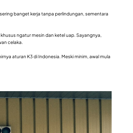
a sering banget kerja tanpa perlindungan, sementara
 khusus ngatur mesin dan ketel uap. Sayangnya,
wan celaka.
hirnya aturan K3 di Indonesia. Meski minim, awal mula