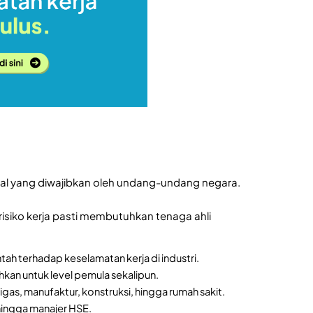
ital yang diwajibkan oleh undang-undang negara.
i risiko kerja pasti membutuhkan tenaga ahli
ah terhadap keselamatan kerja di industri.
ahkan untuk level pemula sekalipun.
igas, manufaktur, konstruksi, hingga rumah sakit.
 hingga manajer HSE.