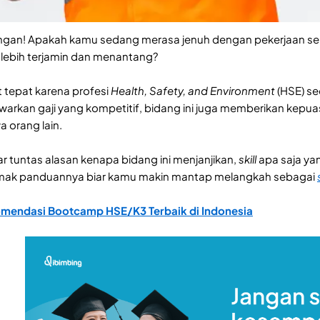
ngan! Apakah kamu sedang merasa jenuh dengan pekerjaan s
lebih terjamin dan menantang?
t tepat karena profesi
Health, Safety, and Environment
(HSE) se
arkan gaji yang kompetitif, bidang ini juga memberikan kepuas
 orang lain.
r tuntas alasan kenapa bidang ini menjanjikan,
skill
apa saja ya
 simak panduannya biar kamu makin mantap melangkah sebagai
omendasi Bootcamp HSE/K3 Terbaik di Indonesia