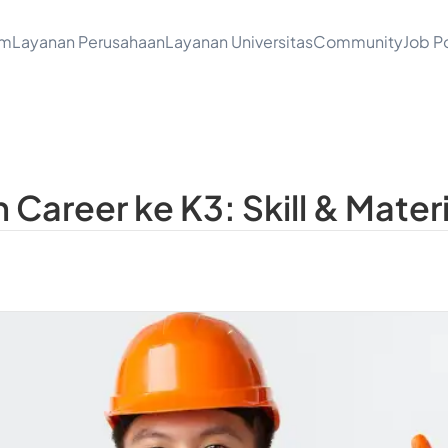
am
Layanan Perusahaan
Layanan Universitas
Community
Job Po
Career ke K3: Skill & Mater