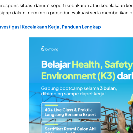
espons situasi darurat seperti kebakaran atau kecelakaan kerja 
 sigap dalam memimpin prosedur evakuasi serta memberikan p
nvestigasi Kecelakaan Kerja, Panduan Lengkap