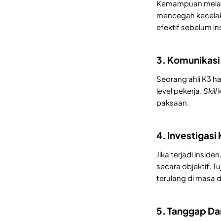
Kemampuan mela
mencegah kecelak
efektif sebelum ins
3. Komunikasi 
Seorang ahli K3 h
level pekerja.
Skill
k
paksaan.
4. Investigas
Jika terjadi insid
secara objektif. 
terulang di masa 
5. Tanggap Da