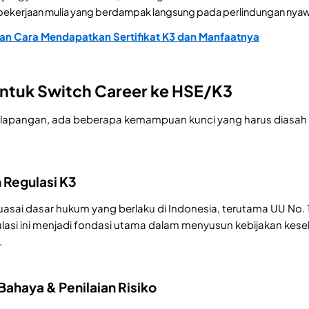
ekerjaan mulia yang berdampak langsung pada perlindungan nyaw
n Cara Mendapatkan Sertifikat K3 dan Manfaatnya
 untuk Switch Career ke HSE/K3
e lapangan, ada beberapa kemampuan kunci yang harus diasah
 Regulasi K3
sai dasar hukum yang berlaku di Indonesia, terutama UU No. 1 
asi ini menjadi fondasi utama dalam menyusun kebijakan kesel
.
 Bahaya & Penilaian Risiko