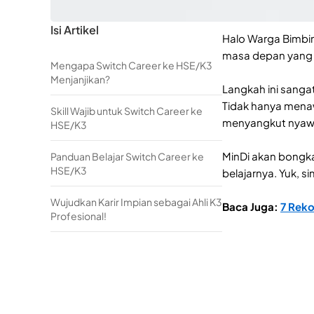
Isi Artikel
Halo Warga Bimbi
masa depan yang 
Mengapa Switch Career ke HSE/K3
Menjanjikan?
Langkah ini sanga
Tidak hanya menaw
Skill Wajib untuk Switch Career ke
menyangkut nyawa
HSE/K3
MinDi akan bongka
Panduan Belajar Switch Career ke
HSE/K3
belajarnya. Yuk,
Wujudkan Karir Impian sebagai Ahli K3
Baca Juga:
7 Rek
Profesional!