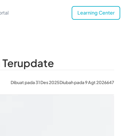
rtal
Learning Center
i Terupdate
Dibuat pada 31 Des 2025
Diubah pada 9 Agt 2026
647