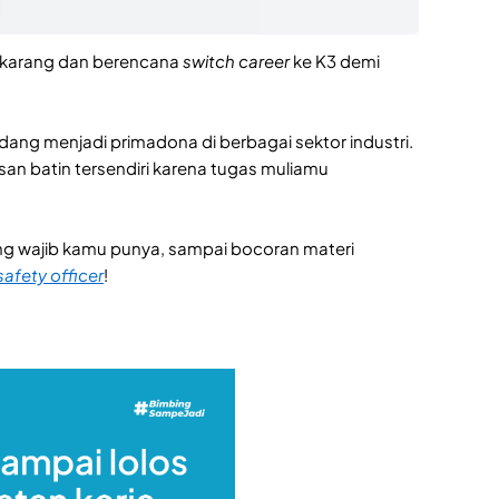
ekarang dan berencana
switch career
ke K3 demi
dang menjadi primadona di berbagai sektor industri.
an batin tersendiri karena tugas muliamu
ng wajib kamu punya, sampai bocoran materi
safety officer
!