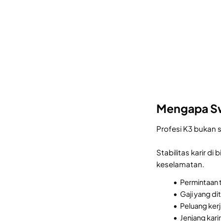
Mengapa Sw
Profesi K3 bukan 
Stabilitas karir d
keselamatan.
Permintaan t
Gaji yang di
Peluang kerj
Jenjang kari