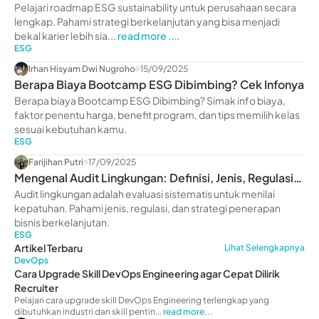
Perusahaan
Pelajari roadmap ESG sustainability untuk perusahaan secara
lengkap. Pahami strategi berkelanjutan yang bisa menjadi
bekal karier lebih sia...
read more ....
ESG
Irhan Hisyam Dwi Nugroho
15/09/2025
Berapa Biaya Bootcamp ESG Dibimbing? Cek Infonya
Berapa biaya Bootcamp ESG Dibimbing? Simak info biaya,
faktor penentu harga, benefit program, dan tips memilih kelas
sesuai kebutuhan kamu.
ESG
Farijihan Putri
17/09/2025
Mengenal Audit Lingkungan: Definisi, Jenis, Regulasi,
& Strategi
Audit lingkungan adalah evaluasi sistematis untuk menilai
kepatuhan. Pahami jenis, regulasi, dan strategi penerapan
bisnis berkelanjutan.
ESG
Artikel Terbaru
Lihat Selengkapnya
DevOps
Cara Upgrade Skill DevOps Engineering agar Cepat Dilirik
Recruiter
Pelajari cara upgrade skill DevOps Engineering terlengkap yang
dibutuhkan industri dan skill pentin...
read more...