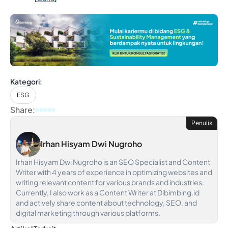
Kategori:
ESG
Share:
Penulis
Irhan Hisyam Dwi Nugroho
Irhan Hisyam Dwi Nugroho is an SEO Specialist and Content
Writer with 4 years of experience in optimizing websites and
writing relevant content for various brands and industries.
Currently, I also work as a Content Writer at Dibimbing.id
and actively share content about technology, SEO, and
digital marketing through various platforms.