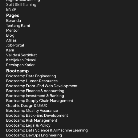
Soft Skill Training
BNSP
Pages
Beranda
Tentang Kami
Mentor
Blog
Afiliasi
Job Portal
Karir
Validasi Sertifikat
Kebijakan Privasi
Persiapan Karier
Bootcamp
Bootcamp Data Engineering
Bootcamp Human Resources
Bootcamp Front-End Web Development
Bootcamp Finance & Accounting
Bootcamp Investment & Banking
Bootcamp Supply Chain Management
Graphic Design & UI/UX
Bootcamp Quality Assurance
Bootcamp Back-End Development
Bootcamp Risk Management
Bootcamp Legal & Policy
Bootcamp Data Science & AI Machine Learning
Bootcamp DevOps Engineering