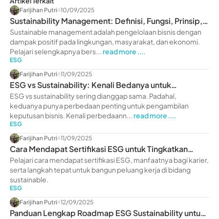
Artikel Terkait
Farijihan Putri
10/09/2025
Sustainability Management: Definisi, Fungsi, Prinsip,
hingga Strategi
Sustainable management adalah pengelolaan bisnis dengan
dampak positif pada lingkungan, masyarakat, dan ekonomi.
Pelajari selengkapnya bers...
read more ....
ESG
Farijihan Putri
11/09/2025
ESG vs Sustainability: Kenali Bedanya untuk
Keputusan Bisnis
ESG vs sustainability sering dianggap sama. Padahal,
keduanya punya perbedaan penting untuk pengambilan
keputusan bisnis. Kenali perbedaann...
read more ....
ESG
Farijihan Putri
11/09/2025
Cara Mendapat Sertifikasi ESG untuk Tingkatkan
Karier
Pelajari cara mendapat sertifikasi ESG, manfaatnya bagi karier,
serta langkah tepat untuk bangun peluang kerja di bidang
sustainable.
ESG
Farijihan Putri
12/09/2025
Panduan Lengkap Roadmap ESG Sustainability untuk