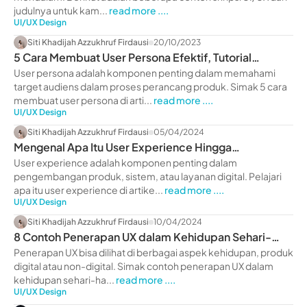
judulnya untuk kam...
read more ....
UI/UX Design
Siti Khadijah Azzukhruf Firdausi
20/10/2023
5 Cara Membuat User Persona Efektif, Tutorial
Terlengkap!
User persona adalah komponen penting dalam memahami
target audiens dalam proses perancang produk. Simak 5 cara
membuat user persona di arti...
read more ....
UI/UX Design
Siti Khadijah Azzukhruf Firdausi
05/04/2024
Mengenal Apa Itu User Experience Hingga
Contohnya, Yuk Liat!
User experience adalah komponen penting dalam
pengembangan produk, sistem, atau layanan digital. Pelajari
apa itu user experience di artike...
read more ....
UI/UX Design
Siti Khadijah Azzukhruf Firdausi
10/04/2024
8 Contoh Penerapan UX dalam Kehidupan Sehari-
Hari, Yuk Liat!
Penerapan UX bisa dilihat di berbagai aspek kehidupan, produk
digital atau non-digital. Simak contoh penerapan UX dalam
kehidupan sehari-ha...
read more ....
UI/UX Design