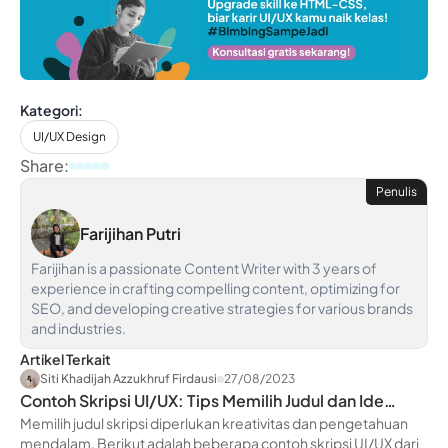
Kategori:
UI/UX Design
Share:
Penulis
Farijihan Putri
Farijihan is a passionate Content Writer with 3 years of
experience in crafting compelling content, optimizing for
SEO, and developing creative strategies for various brands
and industries.
Artikel Terkait
Siti Khadijah Azzukhruf Firdausi
27/08/2023
Contoh Skripsi UI/UX: Tips Memilih Judul dan Ide
Menarik
Memilih judul skripsi diperlukan kreativitas dan pengetahuan
mendalam. Berikut adalah beberapa contoh skripsi UI/UX dari