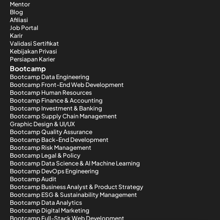
Mentor
Blog
Afiliasi
Job Portal
Karir
Validasi Sertifikat
Kebijakan Privasi
Persiapan Karier
Bootcamp
Bootcamp Data Engineering
Bootcamp Front-End Web Development
Bootcamp Human Resources
Bootcamp Finance & Accounting
Bootcamp Investment & Banking
Bootcamp Supply Chain Management
Graphic Design & UI/UX
Bootcamp Quality Assurance
Bootcamp Back-End Development
Bootcamp Risk Management
Bootcamp Legal & Policy
Bootcamp Data Science & AI Machine Learning
Bootcamp DevOps Engineering
Bootcamp Audit
Bootcamp Business Analyst & Product Strategy
Bootcamp ESG & Sustainability Management
Bootcamp Data Analytics
Bootcamp Digital Marketing
Bootcamp Full-Stack Web Development