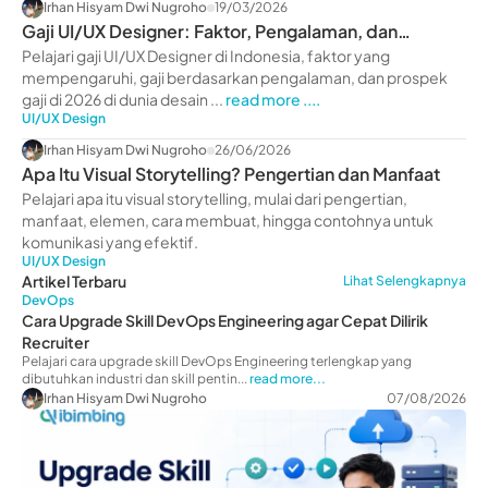
Irhan Hisyam Dwi Nugroho
19/03/2026
Gaji UI/UX Designer: Faktor, Pengalaman, dan
Prospek 2026
Pelajari gaji UI/UX Designer di Indonesia, faktor yang
mempengaruhi, gaji berdasarkan pengalaman, dan prospek
gaji di 2026 di dunia desain ...
read more ....
UI/UX Design
Irhan Hisyam Dwi Nugroho
26/06/2026
Apa Itu Visual Storytelling? Pengertian dan Manfaat
Pelajari apa itu visual storytelling, mulai dari pengertian,
manfaat, elemen, cara membuat, hingga contohnya untuk
komunikasi yang efektif.
UI/UX Design
Artikel Terbaru
Lihat Selengkapnya
DevOps
Cara Upgrade Skill DevOps Engineering agar Cepat Dilirik
Recruiter
Pelajari cara upgrade skill DevOps Engineering terlengkap yang
dibutuhkan industri dan skill pentin...
read more...
Irhan Hisyam Dwi Nugroho
07/08/2026