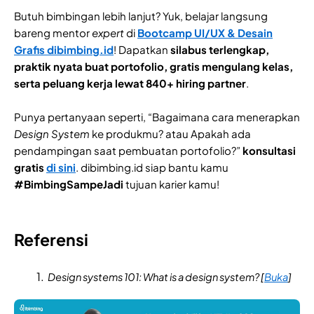
Butuh bimbingan lebih lanjut? Yuk, belajar langsung
bareng mentor
expert
di
Bootcamp UI/UX & Desain
Grafis dibimbing.id
! Dapatkan
silabus terlengkap,
praktik nyata buat portofolio, gratis mengulang kelas,
serta peluang kerja lewat 840+ hiring partner
.
Punya pertanyaan seperti, “Bagaimana cara menerapkan
Design System
ke produkmu? atau Apakah ada
pendampingan saat pembuatan portofolio?”
konsultasi
gratis
di sini
. dibimbing.id siap bantu kamu
#BimbingSampeJadi
tujuan karier kamu!
Referensi
Design systems 101: What is a design system? [
Buka
]