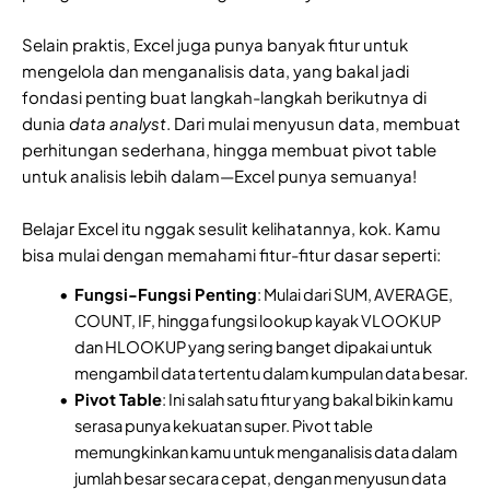
Selain praktis, Excel juga punya banyak fitur untuk
mengelola dan menganalisis data, yang bakal jadi
fondasi penting buat langkah-langkah berikutnya di
dunia
data analyst
. Dari mulai menyusun data, membuat
perhitungan sederhana, hingga membuat pivot table
untuk analisis lebih dalam—Excel punya semuanya!
Belajar Excel itu nggak sesulit kelihatannya, kok. Kamu
bisa mulai dengan memahami fitur-fitur dasar seperti:
Fungsi-Fungsi Penting
: Mulai dari SUM, AVERAGE,
COUNT, IF, hingga fungsi lookup kayak VLOOKUP
dan HLOOKUP yang sering banget dipakai untuk
mengambil data tertentu dalam kumpulan data besar.
Pivot Table
: Ini salah satu fitur yang bakal bikin kamu
serasa punya kekuatan super. Pivot table
memungkinkan kamu untuk menganalisis data dalam
jumlah besar secara cepat, dengan menyusun data