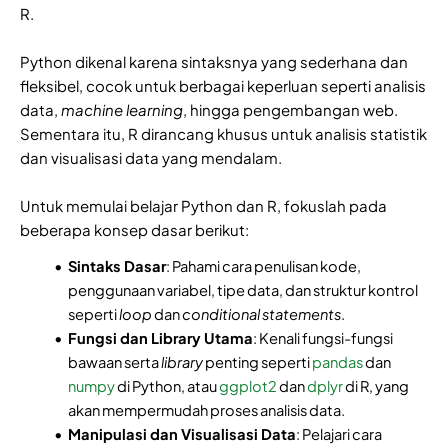
R.
Python dikenal karena sintaksnya yang sederhana dan
fleksibel, cocok untuk berbagai keperluan seperti analisis
data,
machine learning
, hingga pengembangan web.
Sementara itu, R dirancang khusus untuk analisis statistik
dan visualisasi data yang mendalam.
Untuk memulai belajar Python dan R, fokuslah pada
beberapa konsep dasar berikut:
Sintaks Dasar
: Pahami cara penulisan kode,
penggunaan variabel, tipe data, dan struktur kontrol
seperti
loop
dan
conditional statements
.
Fungsi dan Library Utama
: Kenali fungsi-fungsi
bawaan serta
library
penting seperti
pandas
dan
numpy
di Python, atau
ggplot2
dan
dplyr
di R, yang
akan mempermudah proses analisis data.
Manipulasi dan Visualisasi Data
: Pelajari cara