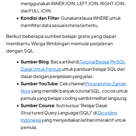
menggunakan INNER JOIN, LEFT JOIN, RIGHT JOIN,
dan FULL JOIN.
Kondisi dan Filter
: Gunakan klausa WHERE untuk
memfilter data sesuai kriteria tertentu.
Berikut beberapa sumber belajar gratis yang dapat
membantu Warga Bimbingan memulai perjalanan
dengan SQL:
Sumber Blog
: Baca artikel di
Tutorial Belajar MySQL
Dasar Untuk Pemula
untuk panduan belajar SQL dari
dasar dengan penjelasan yang jelas.
Sumber YouTube
: Cek channel
Programmer Zaman
Now
yang memiliki banyak tutorial SQL, cocok untuk
pemula yang belajar
coding
sambil melihat langsung.
Sumber Course
: Ikuti kursus "Belajar Dasar
Structured Query Language
(SQL)" di
Dicoding
Indonesia
yang menyediakan latihan interaktif untuk
pemula.