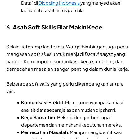
Data" di
Dicoding Indonesia
yang menyediakan
latihan interaktif untuk pemula.
6. Asah Soft Skills Biar Makin Kece
Selain keterampilan teknis, Warga Bimbingan juga perlu
mengasah
soft skills
untuk menjadi
Data Analyst
yang
handal. Kemampuan komunikasi, kerja sama tim, dan
pemecahan masalah sangat penting dalam dunia kerja.
Beberapa
soft skills
yang perlu dikembangkan antara
lain:
Komunikasi Efektif
: Mampu menyampaikan hasil
analisis data secara jelas dan mudah dipahami.
Kerja Sama Tim
: Bekerja dengan berbagai
departemen dan memahami kebutuhan mereka.
Pemecahan Masalah
: Mampu mengidentifikasi