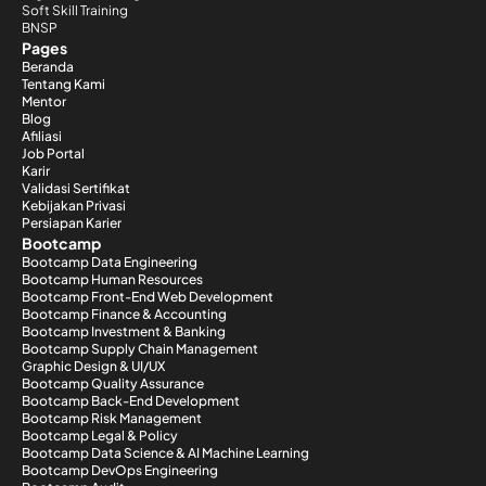
Soft Skill Training
BNSP
Pages
Beranda
Tentang Kami
Mentor
Blog
Afiliasi
Job Portal
Karir
Validasi Sertifikat
Kebijakan Privasi
Persiapan Karier
Bootcamp
Bootcamp Data Engineering
Bootcamp Human Resources
Bootcamp Front-End Web Development
Bootcamp Finance & Accounting
Bootcamp Investment & Banking
Bootcamp Supply Chain Management
Graphic Design & UI/UX
Bootcamp Quality Assurance
Bootcamp Back-End Development
Bootcamp Risk Management
Bootcamp Legal & Policy
Bootcamp Data Science & AI Machine Learning
Bootcamp DevOps Engineering