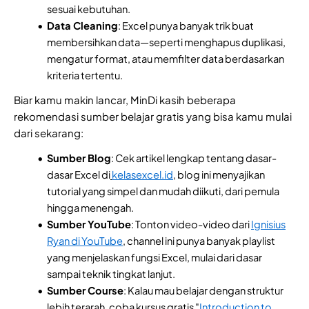
sesuai kebutuhan.
Data Cleaning
: Excel punya banyak trik buat
membersihkan data—seperti menghapus duplikasi,
mengatur format, atau memfilter data berdasarkan
kriteria tertentu.
Biar kamu makin lancar, MinDi kasih beberapa
rekomendasi sumber belajar gratis yang bisa kamu mulai
dari sekarang:
Sumber Blog
: Cek artikel lengkap tentang dasar-
dasar Excel di
kelasexcel.id
, blog ini menyajikan
tutorial yang simpel dan mudah diikuti, dari pemula
hingga menengah.
Sumber YouTube
: Tonton video-video dari
Ignisius
Ryan di YouTube
, channel ini punya banyak playlist
yang menjelaskan fungsi Excel, mulai dari dasar
sampai teknik tingkat lanjut.
Sumber Course
: Kalau mau belajar dengan struktur
lebih terarah, coba kursus gratis "
Introduction to