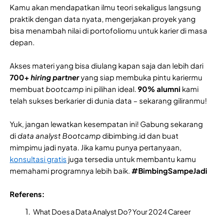
Kamu akan mendapatkan ilmu teori sekaligus langsung
praktik dengan data nyata, mengerjakan proyek yang
bisa menambah nilai di portofoliomu untuk karier di masa
depan.
Akses materi yang bisa diulang kapan saja dan lebih dari
700+
hiring partner
yang siap membuka pintu kariermu
membuat
bootcamp
ini pilihan ideal.
90% alumni
kami
telah sukses berkarier di dunia data – sekarang giliranmu!
Yuk, jangan lewatkan kesempatan ini! Gabung sekarang
di
data analyst Bootcamp
dibimbing.id dan buat
mimpimu jadi nyata. Jika kamu punya pertanyaan,
konsultasi gratis
juga tersedia untuk membantu kamu
memahami programnya lebih baik.
#BimbingSampeJadi
Referens:
What Does a Data Analyst Do? Your 2024 Career