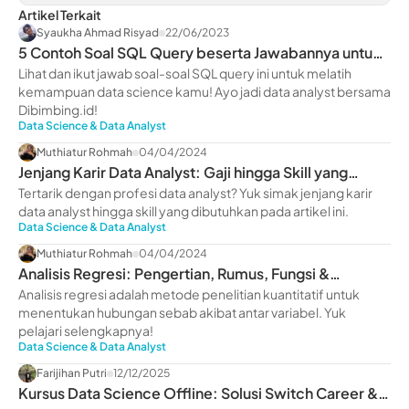
Artikel Terkait
Syaukha Ahmad Risyad
22/06/2023
5 Contoh Soal SQL Query beserta Jawabannya untuk
Pemula
Lihat dan ikut jawab soal-soal SQL query ini untuk melatih
kemampuan data science kamu! Ayo jadi data analyst bersama
Dibimbing.id!
Data Science & Data Analyst
Muthiatur Rohmah
04/04/2024
Jenjang Karir Data Analyst: Gaji hingga Skill yang
Dimiliki
Tertarik dengan profesi data analyst? Yuk simak jenjang karir
data analyst hingga skill yang dibutuhkan pada artikel ini.
Data Science & Data Analyst
Muthiatur Rohmah
04/04/2024
Analisis Regresi: Pengertian, Rumus, Fungsi &
Manfaatnya
Analisis regresi adalah metode penelitian kuantitatif untuk
menentukan hubungan sebab akibat antar variabel. Yuk
pelajari selengkapnya!
Data Science & Data Analyst
Farijihan Putri
12/12/2025
Kursus Data Science Offline: Solusi Switch Career &