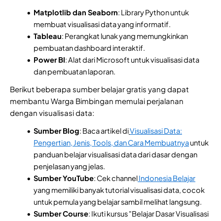
Matplotlib dan Seaborn
: Library Python untuk
membuat visualisasi data yang informatif.
Tableau
: Perangkat lunak yang memungkinkan
pembuatan dashboard interaktif.
Power BI
: Alat dari Microsoft untuk visualisasi data
dan pembuatan laporan.
Berikut beberapa sumber belajar gratis yang dapat
membantu Warga Bimbingan memulai perjalanan
dengan visualisasi data:
Sumber Blog
: Baca artikel di
Visualisasi Data:
Pengertian, Jenis, Tools, dan Cara Membuatnya
untuk
panduan belajar visualisasi data dari dasar dengan
penjelasan yang jelas.
Sumber YouTube
: Cek channel
Indonesia Belajar
yang memiliki banyak tutorial visualisasi data, cocok
untuk pemula yang belajar sambil melihat langsung.
Sumber Course
: Ikuti kursus "Belajar Dasar Visualisasi