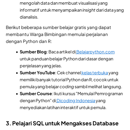
mengolah data dan membuat visualisasi yang
informatif untuk menyampaikan
insight
dari data yang
dianalisis.
Berikut beberapa sumber belajar gratis yang dapat
membantu Warga Bimbingan memulai perjalanan
dengan Python dan R:
Sumber Blog
: Baca artikel di
Belajarpython.com
untuk panduan belajar Python dari dasar dengan
penjelasan yang jelas.
Sumber YouTube
: Cek channel
kelas terbuka
yang
memiliki banyak tutorial Python dan R, cocok untuk
pemula yang belajar
coding
sambil melihat langsung.
Sumber Course
: Ikuti kursus "Memulai Pemrograman
dengan Python" di
Dicoding Indonesia
yang
menyediakan latihan interaktif untuk pemula.
3. Pelajari SQL untuk Mengakses Database