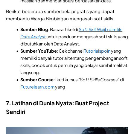
masalah dan mencari solusi berdasarkan data.
Berikut beberapa sumber belajar gratis yang dapat
membantu Warga Bimbingan mengasah soft skills:
Sumber Blog
: Baca artikel di
Soft Skill
Wajib dimiliki
Data Analyst
untuk panduan mengasah soft skills yang
dibutuhkan oleh Data Analyst.
Sumber YouTube
: Cek channel
Tutorialspoin
yang
memiliki banyak tutorial tentang pengembangan soft
skills, cocok untuk pemula yang belajar sambil melihat
langsung.
Sumber Course
: Ikuti kursus
"Soft Skills Courses”
di
Futurelearn.com
yang
7. Latihan di Dunia Nyata: Buat Project
Sendiri