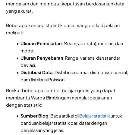
mendalam dan membuat keputusan berdasarkan data
yang akurat.
Beberapa konsep statistik dasar yang perlu dipelajari
meliputi:
Ukuran Pemusatan
: Mean (rata-rata), median, dan
mode.
Ukuran Penyebaran
: Range, varians, dan standar
deviasi.
Distribusi Data
: Distribusi normal, distribusi binomial,
dan distribusi Poisson.
Berikut beberapa sumber belajar gratis yang dapat
membantu Warga Bimbingan memulai perjalanan
dengan statistik:
Sumber Blog
: Baca artikel di
Belajar statistik
untuk
panduan belajar statistik dari dasar dengan
penjelasan yang jelas.