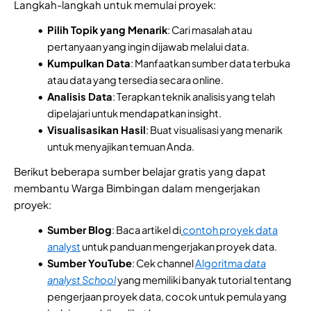
Langkah-langkah untuk memulai proyek:
Pilih Topik yang Menarik
: Cari masalah atau
pertanyaan yang ingin dijawab melalui data.
Kumpulkan Data
: Manfaatkan sumber data terbuka
atau data yang tersedia secara online.
Analisis Data
: Terapkan teknik analisis yang telah
dipelajari untuk mendapatkan insight.
Visualisasikan Hasil
: Buat visualisasi yang menarik
untuk menyajikan temuan Anda.
Berikut beberapa sumber belajar gratis yang dapat
membantu Warga Bimbingan dalam mengerjakan
proyek:
Sumber Blog
: Baca artikel di
contoh proyek data
analyst
untuk panduan mengerjakan proyek data.
Sumber YouTube
: Cek channel
Algoritma
data
analyst School
yang memiliki banyak tutorial tentang
pengerjaan proyek data, cocok untuk pemula yang