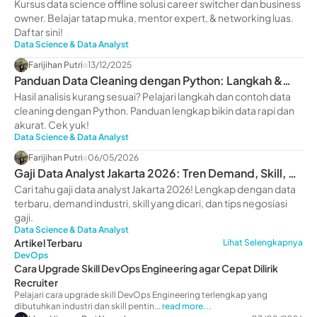
Scale Up Bisnis
Kursus data science offline solusi career switcher dan business
owner. Belajar tatap muka, mentor expert, & networking luas.
Daftar sini!
Data Science & Data Analyst
Farijihan Putri
13/12/2025
Panduan Data Cleaning dengan Python: Langkah &
Contohnya
Hasil analisis kurang sesuai? Pelajari langkah dan contoh data
cleaning dengan Python. Panduan lengkap bikin data rapi dan
akurat. Cek yuk!
Data Science & Data Analyst
Farijihan Putri
06/05/2026
Gaji Data Analyst Jakarta 2026: Tren Demand, Skill, &
Prospek Karier
Cari tahu gaji data analyst Jakarta 2026! Lengkap dengan data
terbaru, demand industri, skill yang dicari, dan tips negosiasi
gaji.
Data Science & Data Analyst
Artikel Terbaru
Lihat Selengkapnya
DevOps
Cara Upgrade Skill DevOps Engineering agar Cepat Dilirik
Recruiter
Pelajari cara upgrade skill DevOps Engineering terlengkap yang
dibutuhkan industri dan skill pentin...
read more...