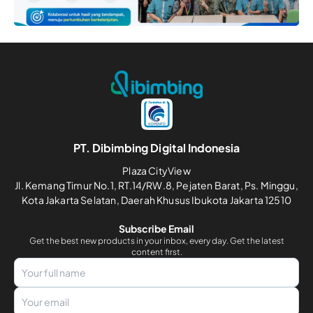
PT. Dibimbing Digital Indonesia
Plaza CityView
Jl. Kemang Timur No.1, RT.14/RW.8, Pejaten Barat, Ps. Minggu,
Kota Jakarta Selatan, Daerah Khusus Ibukota Jakarta 12510
Subscribe Email
Get the best new products in your inbox, every day. Get the latest
content first.