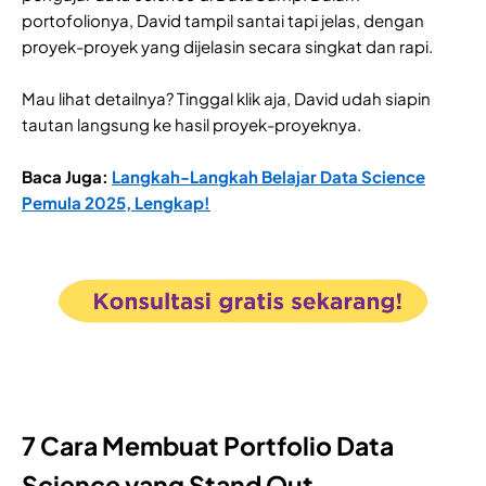
portofolionya, David tampil santai tapi jelas, dengan
proyek-proyek yang dijelasin secara singkat dan rapi.
Mau lihat detailnya? Tinggal klik aja, David udah siapin
tautan langsung ke hasil proyek-proyeknya.
Baca Juga:
Langkah-Langkah Belajar Data Science
Pemula 2025, Lengkap!
7 Cara Membuat Portfolio Data
Science yang Stand Out