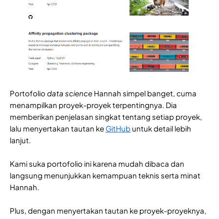
Portofolio
data science
Hannah simpel banget, cuma
menampilkan proyek-proyek terpentingnya. Dia
memberikan penjelasan singkat tentang setiap proyek,
lalu menyertakan tautan ke
GitHub
untuk detail lebih
lanjut.
Kami suka portofolio ini karena mudah dibaca dan
langsung menunjukkan kemampuan teknis serta minat
Hannah.
Plus, dengan menyertakan tautan ke proyek-proyeknya,