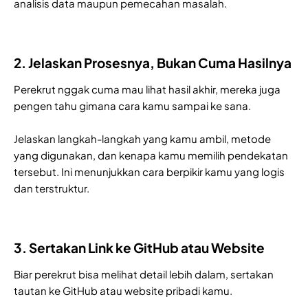
analisis data maupun pemecahan masalah.
2. Jelaskan Prosesnya, Bukan Cuma Hasilnya
Perekrut nggak cuma mau lihat hasil akhir, mereka juga
pengen tahu gimana cara kamu sampai ke sana.
Jelaskan langkah-langkah yang kamu ambil, metode
yang digunakan, dan kenapa kamu memilih pendekatan
tersebut. Ini menunjukkan cara berpikir kamu yang logis
dan terstruktur.
3. Sertakan Link ke GitHub atau Website
Biar perekrut bisa melihat detail lebih dalam, sertakan
tautan ke GitHub atau website pribadi kamu.