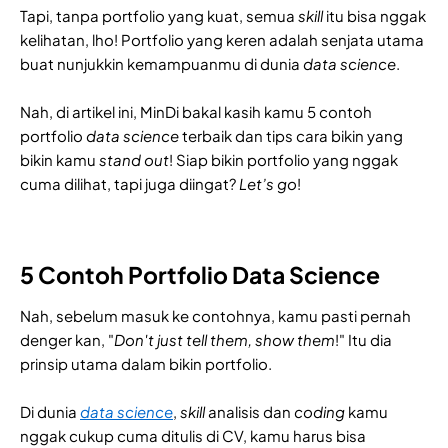
Tapi, tanpa portfolio yang kuat, semua
skill
itu bisa nggak
kelihatan, lho! Portfolio yang keren adalah senjata utama
buat nunjukkin kemampuanmu di dunia
data science
.
Nah, di artikel ini, MinDi bakal kasih kamu 5 contoh
portfolio
data science
terbaik dan tips cara bikin yang
bikin kamu
stand out
! Siap bikin portfolio yang nggak
cuma dilihat, tapi juga diingat?
Let’s go
!
5 Contoh Portfolio Data Science
Nah, sebelum masuk ke contohnya, kamu pasti pernah
denger kan, "
Don't just tell them, show them
!" Itu dia
prinsip utama dalam bikin portfolio.
Di dunia
data science
,
skill
analisis dan
coding
kamu
nggak cukup cuma ditulis di CV, kamu harus bisa