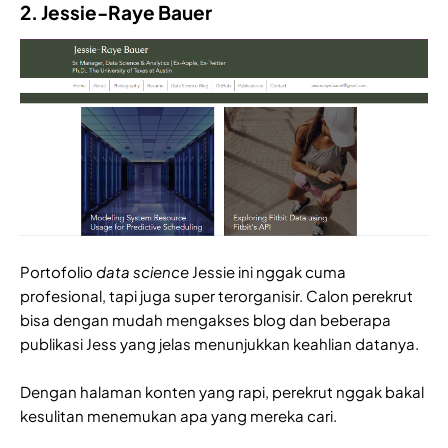
2. Jessie-Raye Bauer
Portofolio
data science
Jessie ini nggak cuma
profesional, tapi juga super terorganisir. Calon perekrut
bisa dengan mudah mengakses blog dan beberapa
publikasi Jess yang jelas menunjukkan keahlian datanya.
Dengan halaman konten yang rapi, perekrut nggak bakal
kesulitan menemukan apa yang mereka cari.