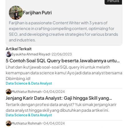
Penulis
Farijihan Putri
Farijihan is a passionate Content Writer with 3 years of
experience in crafting compelling content, optimizing for
SEO, and developing creative strategies for various brands
and industries.
Artikel Terkait
Syaukha Ahmad Risyad
22/06/2023
5 Contoh Soal SQL Query beserta Jawabannya untuk
Pemula
Lihat dan ikut jawab soal-soal SQL query ini untuk melatih
kemampuan data science kamu! Ayo jadi data analyst bersama
Dibimbing.id!
Data Science & Data Analyst
Muthiatur Rohmah
04/04/2024
Jenjang Karir Data Analyst: Gaji hingga Skill yang
Dimiliki
Tertarik dengan profesi data analyst? Yuk simak jenjang karir
data analyst hingga skill yang dibutuhkan pada artikel ini.
Data Science & Data Analyst
Muthiatur Rohmah
04/04/2024