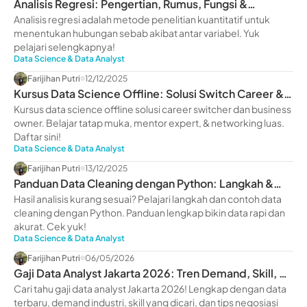
Analisis Regresi: Pengertian, Rumus, Fungsi &
Manfaatnya
Analisis regresi adalah metode penelitian kuantitatif untuk
menentukan hubungan sebab akibat antar variabel. Yuk
pelajari selengkapnya!
Data Science & Data Analyst
Farijihan Putri
12/12/2025
Kursus Data Science Offline: Solusi Switch Career &
Scale Up Bisnis
Kursus data science offline solusi career switcher dan business
owner. Belajar tatap muka, mentor expert, & networking luas.
Daftar sini!
Data Science & Data Analyst
Farijihan Putri
13/12/2025
Panduan Data Cleaning dengan Python: Langkah &
Contohnya
Hasil analisis kurang sesuai? Pelajari langkah dan contoh data
cleaning dengan Python. Panduan lengkap bikin data rapi dan
akurat. Cek yuk!
Data Science & Data Analyst
Farijihan Putri
06/05/2026
Gaji Data Analyst Jakarta 2026: Tren Demand, Skill, &
Prospek Karier
Cari tahu gaji data analyst Jakarta 2026! Lengkap dengan data
terbaru, demand industri, skill yang dicari, dan tips negosiasi