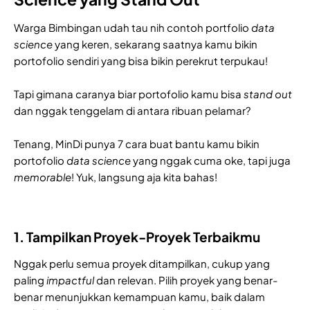
Warga Bimbingan udah tau nih contoh portfolio
data
science
yang keren, sekarang saatnya kamu bikin
portofolio sendiri yang bisa bikin perekrut terpukau!
Tapi gimana caranya biar portofolio kamu bisa
stand out
dan nggak tenggelam di antara ribuan pelamar?
Tenang, MinDi punya 7 cara buat bantu kamu bikin
portofolio
data science
yang nggak cuma oke, tapi juga
memorable
! Yuk, langsung aja kita bahas!
1. Tampilkan Proyek-Proyek Terbaikmu
Nggak perlu semua proyek ditampilkan, cukup yang
paling
impactful
dan relevan. Pilih proyek yang benar-
benar menunjukkan kemampuan kamu, baik dalam