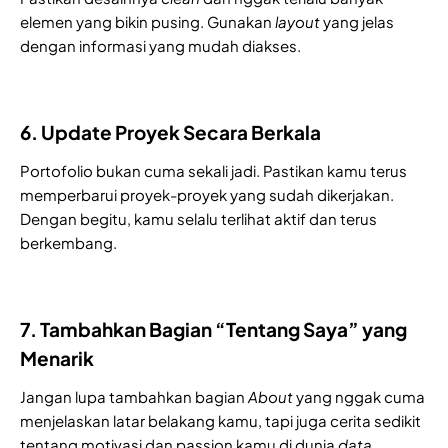
elemen yang bikin pusing. Gunakan
layout
yang jelas
dengan informasi yang mudah diakses.
6. Update Proyek Secara Berkala
Portofolio bukan cuma sekali jadi. Pastikan kamu terus
memperbarui proyek-proyek yang sudah dikerjakan.
Dengan begitu, kamu selalu terlihat aktif dan terus
berkembang.
7. Tambahkan Bagian “Tentang Saya” yang
Menarik
Jangan lupa tambahkan bagian
About
yang nggak cuma
menjelaskan latar belakang kamu, tapi juga cerita sedikit
tentang motivasi dan passion kamu di dunia
data