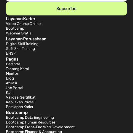
Subscribe
Layanan Karier
Video Course Online
Bootcamp
Webinar Gratis
Layanan Perusahaan
Digital Skill Training
Soft Skill Training
BNSP
Pages
Beranda
Tentang Kami
Mentor
Blog
Afiliasi
Job Portal
Karir
Validasi Sertifikat
Kebijakan Privasi
Persiapan Karier
Bootcamp
Bootcamp Data Engineering
Bootcamp Human Resources
Bootcamp Front-End Web Development
Bootcamp Finance & Accounting