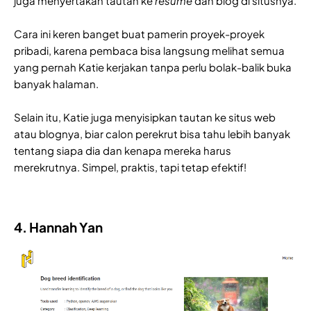
juga menyertakan tautan ke
resume
dan blog di situsnya.
Cara ini keren banget buat pamerin proyek-proyek
pribadi, karena pembaca bisa langsung melihat semua
yang pernah Katie kerjakan tanpa perlu bolak-balik buka
banyak halaman.
Selain itu, Katie juga menyisipkan tautan ke situs web
atau blognya, biar calon perekrut bisa tahu lebih banyak
tentang siapa dia dan kenapa mereka harus
merekrutnya. Simpel, praktis, tapi tetap efektif!
4. Hannah Yan