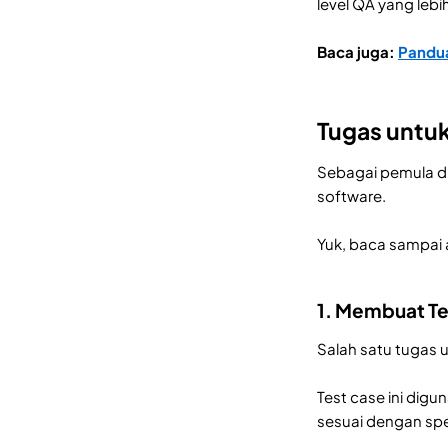
level QA yang lebih
Baca juga:
Pandua
Tugas untuk
Sebagai pemula di
software.
Yuk, baca sampai 
1. Membuat Te
Salah satu tugas 
Test case ini dig
sesuai dengan spes