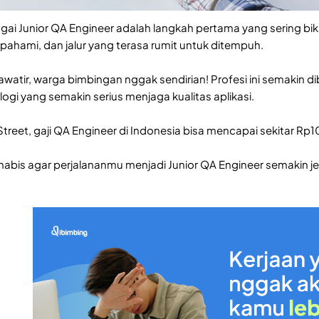
gai Junior QA Engineer adalah langkah pertama yang sering bik
ipahami, dan jalur yang terasa rumit untuk ditempuh.
watir, warga bimbingan nggak sendirian! Profesi ini semakin d
ogi yang semakin serius menjaga kualitas aplikasi.
reet, gaji QA Engineer di Indonesia bisa mencapai sekitar Rp10
habis agar perjalananmu menjadi Junior QA Engineer semakin jel