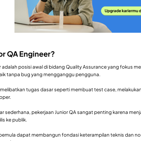
ior QA Engineer?
r adalah posisi awal di bidang Quality Assurance yang fokus 
baik tanpa bug yang mengganggu pengguna.
a melibatkan tugas dasar seperti membuat test case, melakuka
oper.
r sederhana, pekerjaan Junior QA sangat penting karena menj
lis ke publik.
, pemula dapat membangun fondasi keterampilan teknis dan n