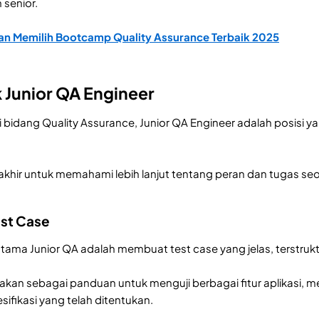
 senior.
n Memilih Bootcamp Quality Assurance Terbaik 2025
 Junior QA Engineer
 bidang Quality Assurance, Junior QA Engineer adalah posisi 
akhir untuk memahami lebih lanjut tentang peran dan tugas seo
st Case
utama Junior QA adalah membuat test case yang jelas, terstruk
unakan sebagai panduan untuk menguji berbagai fitur aplikasi
ifikasi yang telah ditentukan.