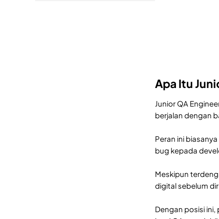
Apa Itu Jun
Junior QA Enginee
berjalan dengan 
Peran ini biasany
bug kepada devel
Meskipun terdenga
digital sebelum diri
Dengan posisi ini