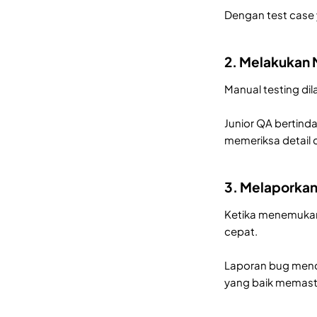
Dengan test case 
2. Melakukan 
Manual testing di
Junior QA bertind
memeriksa detail
3. Melaporka
Ketika menemukan
cepat.
Laporan bug menca
yang baik memasti