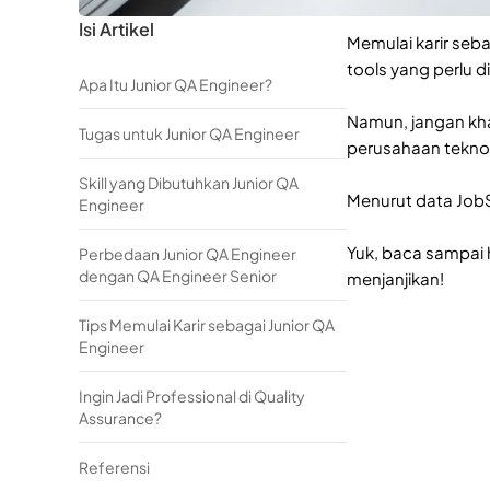
Isi Artikel
Memulai karir seba
tools yang perlu d
Apa Itu Junior QA Engineer?
Namun, jangan kha
Tugas untuk Junior QA Engineer
perusahaan teknol
Skill yang Dibutuhkan Junior QA
Menurut data JobSt
Engineer
Yuk, baca sampai 
Perbedaan Junior QA Engineer
dengan QA Engineer Senior
menjanjikan!
Tips Memulai Karir sebagai Junior QA
Engineer
Ingin Jadi Professional di Quality
Assurance?
Referensi