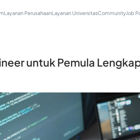
am
Layanan Perusahaan
Layanan Universitas
Community
Job Po
ineer untuk Pemula Lengka