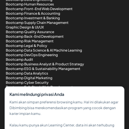
Bootcamp Human Resources
Bootcamp Front-End Web Development
Bootcamp Finance & Accounting
Bootcamp Investment & Banking
Bootcamp Supply Chain Management
Graphic Design & UI/UX
Bootcamp Quality Assurance
Bootcamp Back-End Development
Bootcamp Risk Management
Bootcamp Legal & Policy
Bootcamp Data Science & AI Machine Learning
Bootcamp DevOps Engineering
Bootcamp Audit
Bootcamp Business Analyst & Product Strategy
Bootcamp ESG & Sustainability Management
Bootcamp Data Analytics
Bootcamp Digital Marketing
Bootcamp Cyber Security
Bootcamp Full-Stack Web Development
Metode Pembayaran
Kami melindungi privasi Anda
Kami akan simpan preferensi browsing kamu. Hal ini dilakukan agar
Dibimbing bisa merekomendasikan program yang cocok dengan
karier impian kamu.
Kalau kamu punya akun Learning Center, data ini akan terhubung