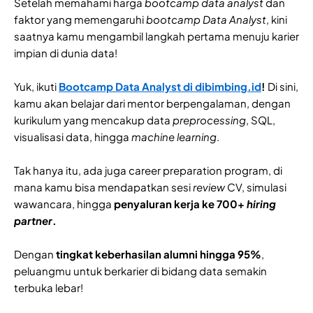
Setelah memahami harga
bootcamp data analyst
dan
faktor yang memengaruhi
bootcamp Data Analyst
, kini
saatnya kamu mengambil langkah pertama menuju karier
impian di dunia data!
Yuk, ikuti
Bootcamp Data Analyst di dibimbing.id
!
Di sini,
kamu akan belajar dari mentor berpengalaman, dengan
kurikulum yang mencakup data
preprocessing
, SQL,
visualisasi data, hingga
machine learning
.
Tak hanya itu, ada juga career preparation program, di
mana kamu bisa mendapatkan sesi
review
CV, simulasi
wawancara, hingga
penyaluran kerja ke 700+
hiring
partner
.
Dengan
tingkat keberhasilan alumni hingga 95%
,
peluangmu untuk berkarier di bidang data semakin
terbuka lebar!