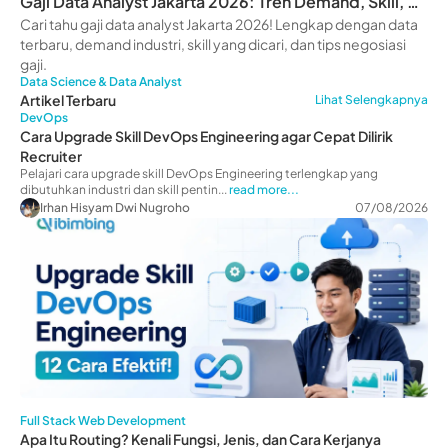
Gaji Data Analyst Jakarta 2026: Tren Demand, Skill, &
Prospek Karier
Cari tahu gaji data analyst Jakarta 2026! Lengkap dengan data
terbaru, demand industri, skill yang dicari, dan tips negosiasi
gaji.
Data Science & Data Analyst
Artikel Terbaru
Lihat Selengkapnya
DevOps
Cara Upgrade Skill DevOps Engineering agar Cepat Dilirik
Recruiter
Pelajari cara upgrade skill DevOps Engineering terlengkap yang
dibutuhkan industri dan skill pentin...
read more...
Irhan Hisyam Dwi Nugroho
07/08/2026
Full Stack Web Development
Apa Itu Routing? Kenali Fungsi, Jenis, dan Cara Kerjanya