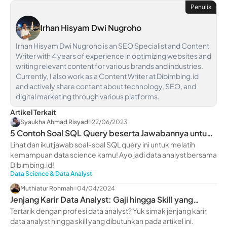
Penulis
Irhan Hisyam Dwi Nugroho
Irhan Hisyam Dwi Nugroho is an SEO Specialist and Content
Writer with 4 years of experience in optimizing websites and
writing relevant content for various brands and industries.
Currently, I also work as a Content Writer at Dibimbing.id
and actively share content about technology, SEO, and
digital marketing through various platforms.
Artikel Terkait
Syaukha Ahmad Risyad
22/06/2023
5 Contoh Soal SQL Query beserta Jawabannya untuk
Pemula
Lihat dan ikut jawab soal-soal SQL query ini untuk melatih
kemampuan data science kamu! Ayo jadi data analyst bersama
Dibimbing.id!
Data Science & Data Analyst
Muthiatur Rohmah
04/04/2024
Jenjang Karir Data Analyst: Gaji hingga Skill yang
Dimiliki
Tertarik dengan profesi data analyst? Yuk simak jenjang karir
data analyst hingga skill yang dibutuhkan pada artikel ini.