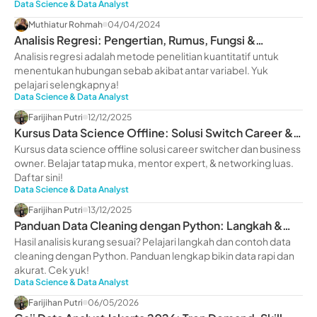
Data Science & Data Analyst
Muthiatur Rohmah
04/04/2024
Analisis Regresi: Pengertian, Rumus, Fungsi &
Manfaatnya
Analisis regresi adalah metode penelitian kuantitatif untuk
menentukan hubungan sebab akibat antar variabel. Yuk
pelajari selengkapnya!
Data Science & Data Analyst
Farijihan Putri
12/12/2025
Kursus Data Science Offline: Solusi Switch Career &
Scale Up Bisnis
Kursus data science offline solusi career switcher dan business
owner. Belajar tatap muka, mentor expert, & networking luas.
Daftar sini!
Data Science & Data Analyst
Farijihan Putri
13/12/2025
Panduan Data Cleaning dengan Python: Langkah &
Contohnya
Hasil analisis kurang sesuai? Pelajari langkah dan contoh data
cleaning dengan Python. Panduan lengkap bikin data rapi dan
akurat. Cek yuk!
Data Science & Data Analyst
Farijihan Putri
06/05/2026