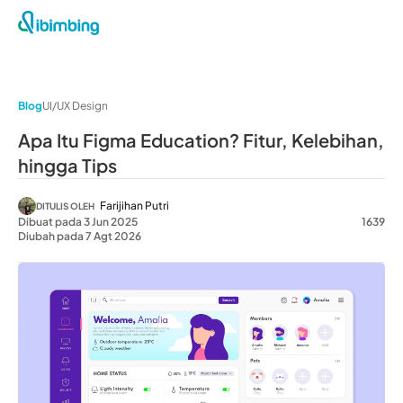
Blog
UI/UX Design
Apa Itu Figma Education? Fitur, Kelebihan,
hingga Tips
Farijihan Putri
DITULIS OLEH
Dibuat pada 3 Jun 2025
1639
Diubah pada 7 Agt 2026