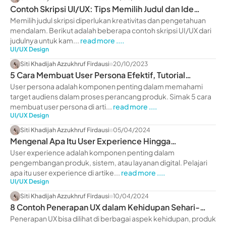
Contoh Skripsi UI/UX: Tips Memilih Judul dan Ide
Menarik
Memilih judul skripsi diperlukan kreativitas dan pengetahuan
mendalam. Berikut adalah beberapa contoh skripsi UI/UX dari
judulnya untuk kam...
read more ....
UI/UX Design
Siti Khadijah Azzukhruf Firdausi
20/10/2023
5 Cara Membuat User Persona Efektif, Tutorial
Terlengkap!
User persona adalah komponen penting dalam memahami
target audiens dalam proses perancang produk. Simak 5 cara
membuat user persona di arti...
read more ....
UI/UX Design
Siti Khadijah Azzukhruf Firdausi
05/04/2024
Mengenal Apa Itu User Experience Hingga
Contohnya, Yuk Liat!
User experience adalah komponen penting dalam
pengembangan produk, sistem, atau layanan digital. Pelajari
apa itu user experience di artike...
read more ....
UI/UX Design
Siti Khadijah Azzukhruf Firdausi
10/04/2024
8 Contoh Penerapan UX dalam Kehidupan Sehari-
Hari, Yuk Liat!
Penerapan UX bisa dilihat di berbagai aspek kehidupan, produk