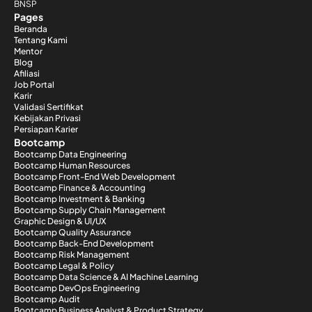
BNSP
Pages
Beranda
Tentang Kami
Mentor
Blog
Afiliasi
Job Portal
Karir
Validasi Sertifikat
Kebijakan Privasi
Persiapan Karier
Bootcamp
Bootcamp Data Engineering
Bootcamp Human Resources
Bootcamp Front-End Web Development
Bootcamp Finance & Accounting
Bootcamp Investment & Banking
Bootcamp Supply Chain Management
Graphic Design & UI/UX
Bootcamp Quality Assurance
Bootcamp Back-End Development
Bootcamp Risk Management
Bootcamp Legal & Policy
Bootcamp Data Science & AI Machine Learning
Bootcamp DevOps Engineering
Bootcamp Audit
Bootcamp Business Analyst & Product Strategy