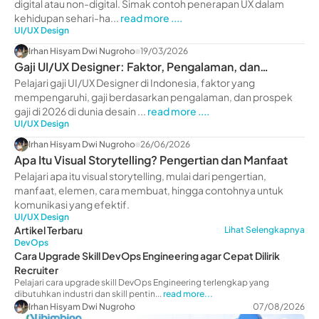
digital atau non-digital. Simak contoh penerapan UX dalam
kehidupan sehari-ha...
read more ....
UI/UX Design
Irhan Hisyam Dwi Nugroho
19/03/2026
Gaji UI/UX Designer: Faktor, Pengalaman, dan
Prospek 2026
Pelajari gaji UI/UX Designer di Indonesia, faktor yang
mempengaruhi, gaji berdasarkan pengalaman, dan prospek
gaji di 2026 di dunia desain ...
read more ....
UI/UX Design
Irhan Hisyam Dwi Nugroho
26/06/2026
Apa Itu Visual Storytelling? Pengertian dan Manfaat
Pelajari apa itu visual storytelling, mulai dari pengertian,
manfaat, elemen, cara membuat, hingga contohnya untuk
komunikasi yang efektif.
UI/UX Design
Artikel Terbaru
Lihat Selengkapnya
DevOps
Cara Upgrade Skill DevOps Engineering agar Cepat Dilirik
Recruiter
Pelajari cara upgrade skill DevOps Engineering terlengkap yang
dibutuhkan industri dan skill pentin...
read more...
Irhan Hisyam Dwi Nugroho
07/08/2026