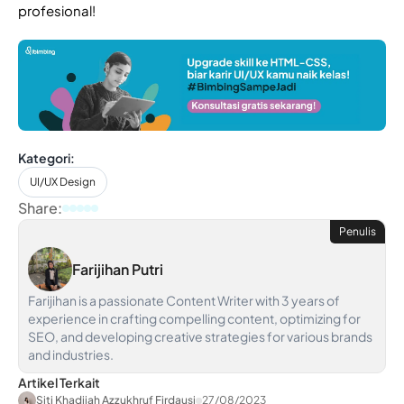
profesional!
Kategori:
UI/UX Design
Share:
Penulis
Farijihan Putri
Farijihan is a passionate Content Writer with 3 years of
experience in crafting compelling content, optimizing for
SEO, and developing creative strategies for various brands
and industries.
Artikel Terkait
Siti Khadijah Azzukhruf Firdausi
27/08/2023