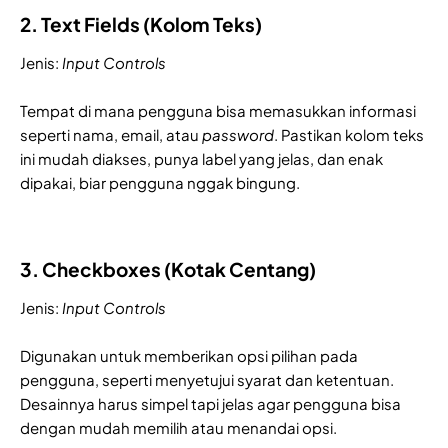
2. Text Fields (Kolom Teks)
Jenis:
Input Controls
Tempat di mana pengguna bisa memasukkan informasi
seperti nama, email, atau
password
. Pastikan kolom teks
ini mudah diakses, punya label yang jelas, dan enak
dipakai, biar pengguna nggak bingung.
3. Checkboxes (Kotak Centang)
Jenis:
Input Controls
Digunakan untuk memberikan opsi pilihan pada
pengguna, seperti menyetujui syarat dan ketentuan.
Desainnya harus simpel tapi jelas agar pengguna bisa
dengan mudah memilih atau menandai opsi.