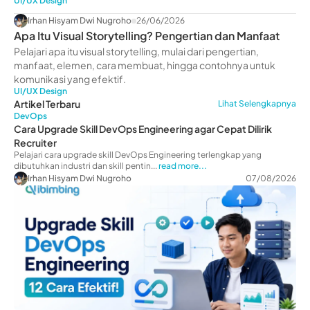
UI/UX Design
Irhan Hisyam Dwi Nugroho
26/06/2026
Apa Itu Visual Storytelling? Pengertian dan Manfaat
Pelajari apa itu visual storytelling, mulai dari pengertian,
manfaat, elemen, cara membuat, hingga contohnya untuk
komunikasi yang efektif.
UI/UX Design
Artikel Terbaru
Lihat Selengkapnya
DevOps
Cara Upgrade Skill DevOps Engineering agar Cepat Dilirik
Recruiter
Pelajari cara upgrade skill DevOps Engineering terlengkap yang
dibutuhkan industri dan skill pentin...
read more...
Irhan Hisyam Dwi Nugroho
07/08/2026