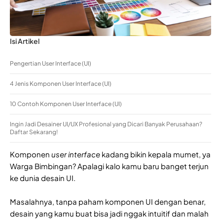
Isi Artikel
Pengertian User Interface (UI)
4 Jenis Komponen User Interface (UI)
10 Contoh Komponen User Interface (UI)
Ingin Jadi Desainer UI/UX Profesional yang Dicari Banyak Perusahaan?
Daftar Sekarang!
Komponen
user interface
kadang bikin kepala mumet, ya
Warga Bimbingan? Apalagi kalo kamu baru banget terjun
ke dunia desain UI.
Masalahnya, tanpa paham komponen UI dengan benar,
desain yang kamu buat bisa jadi nggak intuitif dan malah