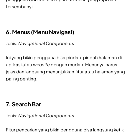
tersembunyi.
6. Menus (Menu Navigasi)
Jenis:
Navigational Components
Ini yang bikin pengguna bisa pindah-pindah halaman di
aplikasi atau
website
dengan mudah. Menunya harus
jelas dan langsung menunjukkan fitur atau halaman yang
paling penting.
7. Search Bar
Jenis:
Navigational Components
Fitur pencarian yang bikin pengguna bisa langsung ketik