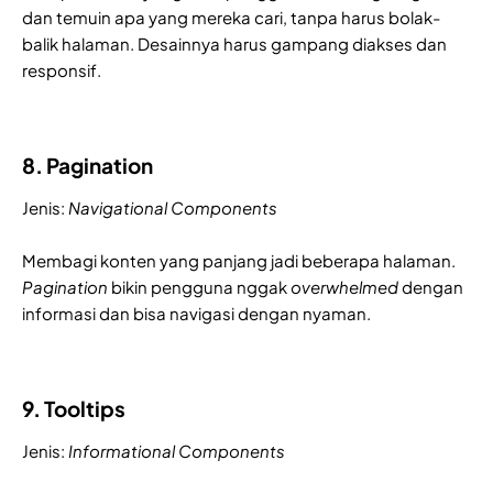
dan temuin apa yang mereka cari, tanpa harus bolak-
balik halaman. Desainnya harus gampang diakses dan
responsif.
8. Pagination
Jenis:
Navigational Components
Membagi konten yang panjang jadi beberapa halaman.
Pagination
bikin pengguna nggak
overwhelmed
dengan
informasi dan bisa navigasi dengan nyaman.
9. Tooltips
Jenis:
Informational Components