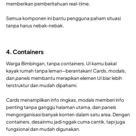
memberikan pemberitahuan
real-time
.
Semua komponen ini bantu pengguna paham situasi
tanpa harus nebak-nebak.
4. Containers
Warga Bimbingan, tanpa
containers
, UI kamu bakal
kayak rumah tanpa lemari—berantakan!
Cards
,
modals
,
dan
panels
membantu merapikan elemen UI biar lebih
terstruktur dan mudah dipahami.
Cards
menampilkan info ringkas,
modals
memberi info
penting tanpa ganggu halaman utama, dan
panels
mengorganisasi banyak konten dalam satu area. Dengan
containers
, desainmu jadi nggak cuma cantik, tapi juga
fungsional dan mudah digunakan.