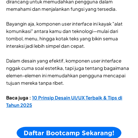
dirancang untuk memudahkan pengguna dalam
memahami dan menjalankan fungsi yang tersedia.
Bayangin aja, komponen
user interface
ini kayak "alat
komunikasi" antara kamu dan teknologi—mulai dari
tombol, menu, hingga kotak teks yang bikin semua
interaksi jadi lebih simpel dan cepat.
Dalam desain yang efektif, komponen
user interface
nggak cuma soal estetika, tapi juga tentang bagaimana
elemen-elemen ini memudahkan pengguna mencapai
tujuan mereka tanpa ribet.
Baca juga :
10 Prinsip Desain UI/UX Terbaik & Tips di
Tahun 2025