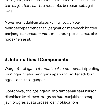
bar
,
pagination
, dan
breadcrumbs
berperan sebagai
peta.
Menu
memudahkan akses ke fitur,
search bar
mempercepat pencarian,
pagination
memecah konten
panjang, dan
breadcrumbs
menuntun posisi kamu, biar
nggak tersesat.
3. Informational Components
Warga Bimbingan,
informational components
ini penting
buat ngasih tahu pengguna apa yang lagi terjadi, biar
nggak ada kebingungan.
Contohnya,
tooltips
ngasih info tambahan saat kursor
diarahkan ke elemen,
progress bars
nunjukin seberapa
jauh progres suatu proses, dan
notifications