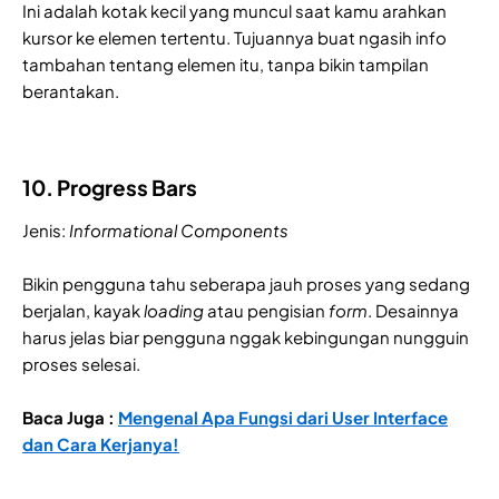
Ini adalah kotak kecil yang muncul saat kamu arahkan
kursor ke elemen tertentu. Tujuannya buat ngasih info
tambahan tentang elemen itu, tanpa bikin tampilan
berantakan.
10. Progress Bars
Jenis:
Informational Components
Bikin pengguna tahu seberapa jauh proses yang sedang
berjalan, kayak
loading
atau pengisian
form
. Desainnya
harus jelas biar pengguna nggak kebingungan nungguin
proses selesai.
Baca Juga :
Mengenal Apa Fungsi dari User Interface
dan Cara Kerjanya!