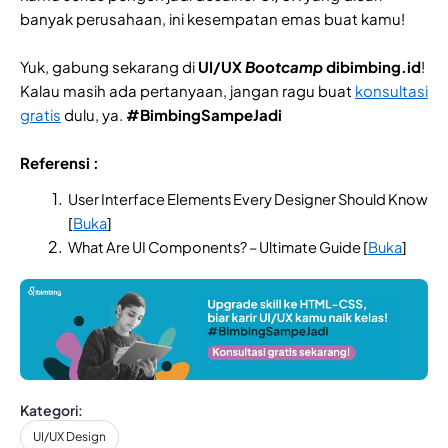
banyak perusahaan, ini kesempatan emas buat kamu!
Yuk, gabung sekarang di
UI/UX
Bootcamp
dibimbing.id
!
Kalau masih ada pertanyaan, jangan ragu buat
konsultasi
gratis
dulu, ya.
#BimbingSampeJadi
Referensi :
User Interface Elements Every Designer Should Know
[
Buka
]
What Are UI Components? – Ultimate Guide [
Buka
]
Kategori:
UI/UX Design