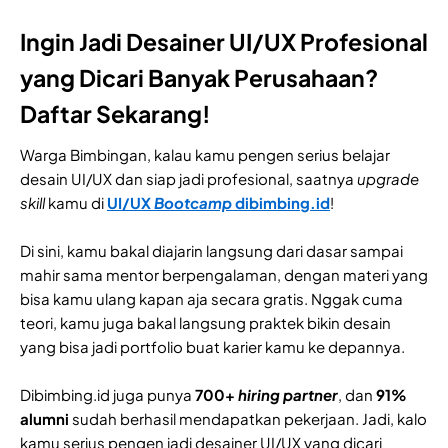
Ingin Jadi Desainer UI/UX Profesional
yang Dicari Banyak Perusahaan?
Daftar Sekarang!
Warga Bimbingan, kalau kamu pengen serius belajar
desain UI/UX dan siap jadi profesional, saatnya
upgrade
skill
kamu di
UI/UX
Bootcamp
dibimbing.id
!
Di sini, kamu bakal diajarin langsung dari dasar sampai
mahir sama mentor berpengalaman, dengan materi yang
bisa kamu ulang kapan aja secara gratis. Nggak cuma
teori, kamu juga bakal langsung praktek bikin desain
yang bisa jadi portfolio buat karier kamu ke depannya.
Dibimbing.id juga punya
700+
hiring partner
, dan
91%
alumni
sudah berhasil mendapatkan pekerjaan. Jadi, kalo
kamu serius pengen jadi desainer UI/UX yang dicari