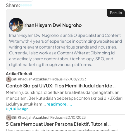
Share:
Penulis
Irhan Hisyam Dwi Nugroho
Irhan Hisyam Dwi Nugroho is an SEO Specialist and Content
Writer with 4 years of experience in optimizing websites and
writing relevant content for various brands and industries.
Currently, I also work as a Content Writer at Dibimbing.id
and actively share content about technology, SEO, and
digital marketing through various platforms.
Artikel Terkait
Siti Khadijah Azzukhruf Firdausi
27/08/2023
Contoh Skripsi UI/UX: Tips Memilih Judul dan Ide
Menarik
Memilih judul skripsi diperlukan kreativitas dan pengetahuan
mendalam. Berikut adalah beberapa contoh skripsi UI/UX dari
judulnya untuk kam...
read more ....
UI/UX Design
Siti Khadijah Azzukhruf Firdausi
20/10/2023
5 Cara Membuat User Persona Efektif, Tutorial
Terlengkap!
User persona adalah komponen penting dalam memahami