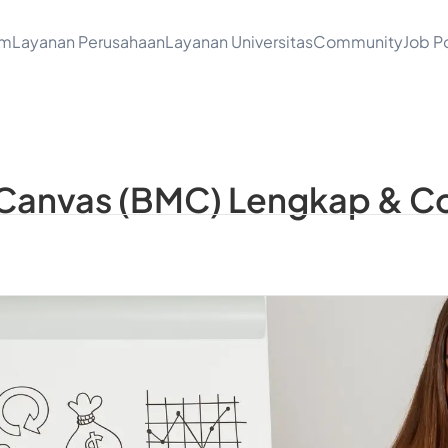
am
Layanan Perusahaan
Layanan Universitas
Community
Job Po
 Canvas (BMC) Lengkap & C