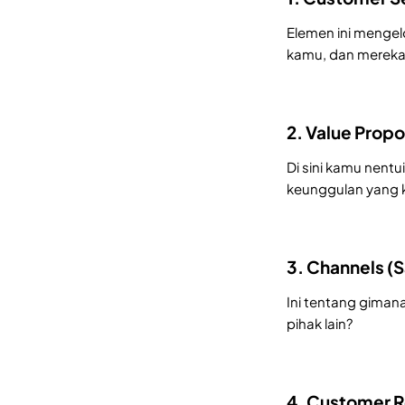
Elemen ini mengel
kamu, dan mereka 
2. Value Propos
Di sini kamu nentu
keunggulan yang 
3. Channels (S
Ini tentang giman
pihak lain?
4. Customer R