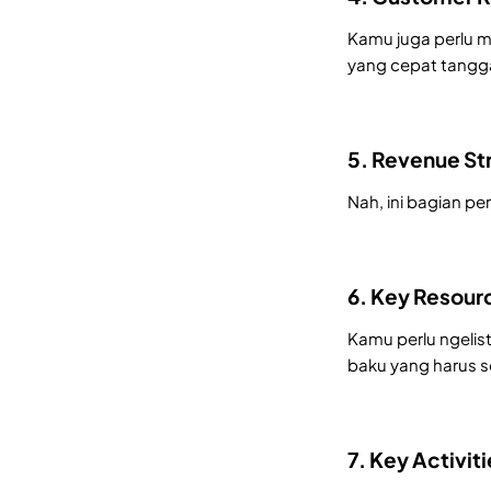
Kamu juga perlu 
yang cepat tangga
5. Revenue St
Nah, ini bagian p
6. Key Resour
Kamu perlu ngelist
baku yang harus se
7. Key Activiti