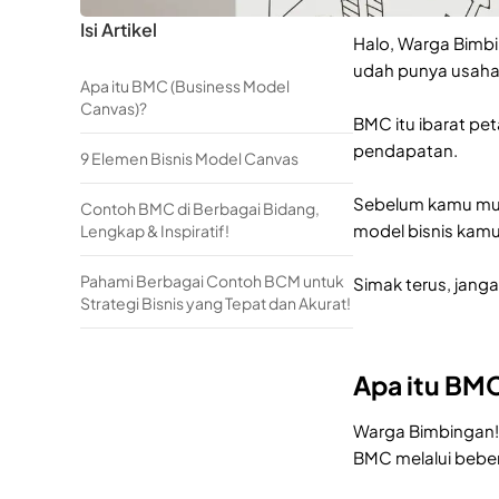
Isi Artikel
Halo, Warga Bimbi
udah punya usaha s
Apa itu BMC (Business Model
Canvas)?
BMC itu ibarat pe
pendapatan.
9 Elemen Bisnis Model Canvas
Sebelum kamu mula
Contoh BMC di Berbagai Bidang,
model bisnis kamu
Lengkap & Inspiratif!
Pahami Berbagai Contoh BCM untuk
Simak terus, jang
Strategi Bisnis yang Tepat dan Akurat!
Apa itu BM
Warga Bimbingan! 
BMC melalui bebera