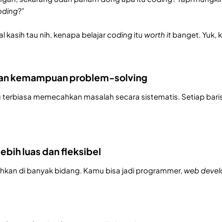
oding
?”
l kasih tau nih, kenapa belajar
coding
itu
worth it
banget. Yuk, k
kan kemampuan problem-solving
u terbiasa memecahkan masalah secara sistematis. Setiap bari
lebih luas dan fleksibel
hkan di banyak bidang. Kamu bisa jadi programmer,
web devel