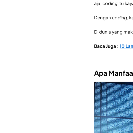
aja,
coding
itu ka
Dengan
coding
, k
Di dunia yang maki
Baca Juga :
10 La
Apa Manfaa