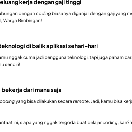
luang kerja dengan gaji tinggi
hubungan dengan
coding
biasanya diganjar dengan gaji yang men
l, Warga Bimbingan!
knologi di balik aplikasi sehari-hari
kamu nggak cuma jadi pengguna teknologi, tapi juga paham cara
mu sendiri!
s bekerja dari mana saja
coding
yang bisa dilakukan secara
remote
. Jadi, kamu bisa ker
aat ini, siapa yang nggak tergoda buat belajar
coding
, kan?