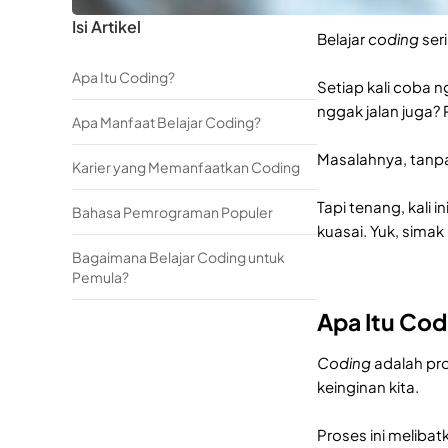
Isi Artikel
Belajar
coding
ser
Apa Itu Coding?
Setiap kali coba n
nggak jalan juga? 
Apa Manfaat Belajar Coding?
Masalahnya, tan
Karier yang Memanfaatkan Coding
Tapi tenang, kali i
Bahasa Pemrograman Populer
kuasai. Yuk, simak
Bagaimana Belajar Coding untuk
Pemula?
Apa Itu Cod
Coding
adalah pr
keinginan kita.
Proses ini melib