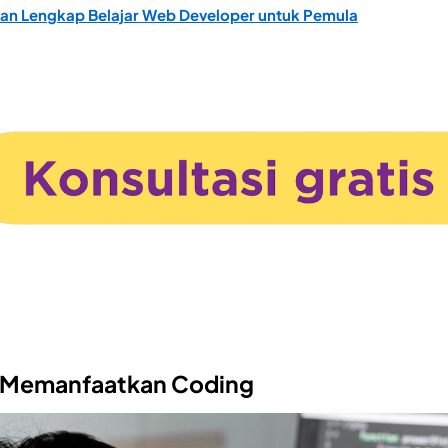
an Lengkap Belajar Web Developer untuk Pemula
g Memanfaatkan Coding