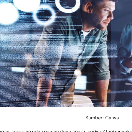
Sumber : Canva
ngan, sekarang udah paham dong apa itu
coding
? Tapi mungki