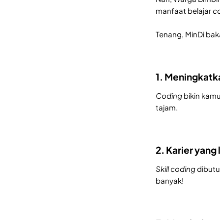
manfaat belajar
c
Tenang, MinDi baka
1. Meningkat
Coding
bikin kam
tajam.
2. Karier yang 
Skill coding
dibutu
banyak!