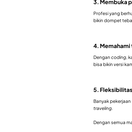
3. Membuka pe
Profesi yang ber
bikin dompet teba
4. Memahami te
Dengan
coding
, 
bisa bikin versi ka
5. Fleksibilita
Banyak pekerjaan
traveling
.
Dengan semua manf