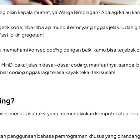
ing bikin kepala mumet, ya Warga Bimbingan? Apalagi kalau ka
getik kode, tiba-tiba aja muncul
error
yang nggak jelas. Udah gi
Pasti bikin gregetan!
pa memahami konsep
coding
dengan baik, kamu bisa terjebak d
ni MinDi bakal jelasin dasar-dasar
coding
, manfaatnya, sampai
 biar
coding
nggak lagi terasa kayak teka-teki susah!
ing?
oses menulis instruksi yang memungkinkan komputer atau pera
atkan penggunaan bahasa pemrograman khusus yang dirancang 