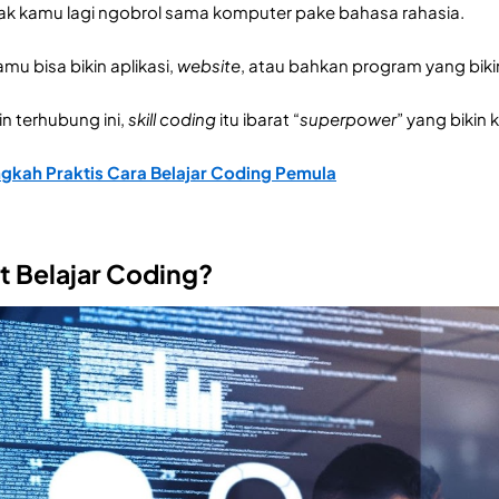
yak kamu lagi ngobrol sama komputer pake bahasa rahasia.
amu bisa bikin aplikasi,
website
, atau bahkan program yang bikin 
n terhubung ini,
skill coding
itu ibarat “
superpower
” yang bikin 
ngkah Praktis Cara Belajar Coding Pemula
t Belajar Coding?