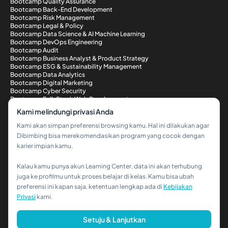
Bootcamp Quality Assurance
Bootcamp Back-End Development
Bootcamp Risk Management
Bootcamp Legal & Policy
Bootcamp Data Science & AI Machine Learning
Bootcamp DevOps Engineering
Bootcamp Audit
Bootcamp Business Analyst & Product Strategy
Bootcamp ESG & Sustainability Management
Bootcamp Data Analytics
Bootcamp Digital Marketing
Bootcamp Cyber Security
Bootcamp Full-Stack Web Development
Metode Pembayaran
Kami melindungi privasi Anda
Kami akan simpan preferensi browsing kamu. Hal ini dilakukan agar
Dibimbing bisa merekomendasikan program yang cocok dengan
karier impian kamu.
Kalau kamu punya akun Learning Center, data ini akan terhubung
Hi!👋
juga ke profilmu untuk proses belajar di kelas. Kamu bisa ubah
preferensi ini kapan saja, ketentuan lengkap ada di
Kebijakan
Kalau kamu butuh bantuan,
Privasi
kami.
hubungi kami via WhatsApp ya!
© 2026 PT Dibimbing. All Rights Reserved
Setuju & Lanjutkan