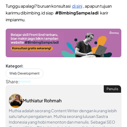
Tunggu apalagi? buruan konsultasi 
di sini
, apapun tujuan 
karirmu dibimbing.id siap 
#BimbingSampeJadi
 karir 
impianmu.
Kategori:
Web Development
Share:
Penulis
Muthiatur Rohmah
Muthia adalah seorang Content Writer dengan kurang lebih
satu tahun pengalaman. Muthia seorang lulusan Sastra
Indonesia yang hobi menonton dan menulis. Sebagai SEO