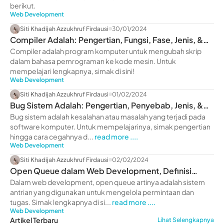
berikut.
Web Development
Siti Khadijah Azzukhruf Firdausi
30/01/2024
Compiler Adalah: Pengertian, Fungsi, Fase, Jenis, &
Contoh
Compiler adalah program komputer untuk mengubah skrip
dalam bahasa pemrograman ke kode mesin. Untuk
mempelajari lengkapnya, simak di sini!
Web Development
Siti Khadijah Azzukhruf Firdausi
01/02/2024
Bug Sistem Adalah: Pengertian, Penyebab, Jenis, &
Cara Cegah
Bug sistem adalah kesalahan atau masalah yang terjadi pada
software komputer. Untuk mempelajarinya, simak pengertian
hingga cara cegahnya d...
read more ....
Web Development
Siti Khadijah Azzukhruf Firdausi
02/02/2024
Open Queue dalam Web Development, Definisi
hingga Fungsinya!
Dalam web development, open queue artinya adalah sistem
antrian yang digunakan untuk mengelola permintaan dan
tugas. Simak lengkapnya di si...
read more ....
Web Development
Artikel Terbaru
Lihat Selengkapnya