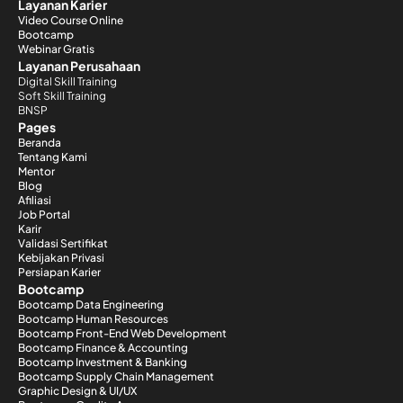
Layanan Karier
Video Course Online
Bootcamp
Webinar Gratis
Layanan Perusahaan
Digital Skill Training
Soft Skill Training
BNSP
Pages
Beranda
Tentang Kami
Mentor
Blog
Afiliasi
Job Portal
Karir
Validasi Sertifikat
Kebijakan Privasi
Persiapan Karier
Bootcamp
Bootcamp Data Engineering
Bootcamp Human Resources
Bootcamp Front-End Web Development
Bootcamp Finance & Accounting
Bootcamp Investment & Banking
Bootcamp Supply Chain Management
Graphic Design & UI/UX