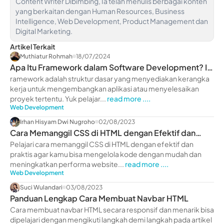
Content Writer Dibimbing, Ia telah menulis berbagai konten
yang berkaitan dengan Human Resources, Business
Intelligence, Web Development, Product Management dan
Digital Marketing.
Artikel Terkait
Muthiatur Rohmah
18/07/2024
Apa Itu Framework dalam Software Development? Ini
Penjelasannya
ramework adalah struktur dasar yang menyediakan kerangka
kerja untuk mengembangkan aplikasi atau menyelesaikan
proyek tertentu. Yuk pelajar...
read more ....
Web Development
Irhan Hisyam Dwi Nugroho
02/08/2023
Cara Memanggil CSS di HTML dengan Efektif dan
Praktis
Pelajari cara memanggil CSS di HTML dengan efektif dan
praktis agar kamu bisa mengelola kode dengan mudah dan
meningkatkan performa website...
read more ....
Web Development
Suci Wulandari
03/08/2023
Panduan Lengkap Cara Membuat Navbar HTML
Cara membuat navbar HTML secara responsif dan menarik bisa
dipelajari dengan mengikuti langkah demi langkah pada artikel