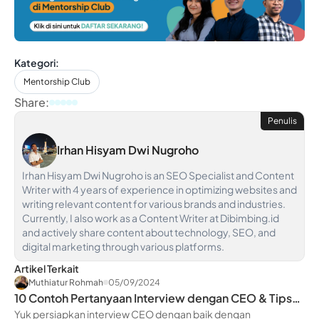
Kategori:
Mentorship Club
Share:
Penulis
Irhan Hisyam Dwi Nugroho
Irhan Hisyam Dwi Nugroho is an SEO Specialist and Content
Writer with 4 years of experience in optimizing websites and
writing relevant content for various brands and industries.
Currently, I also work as a Content Writer at Dibimbing.id
and actively share content about technology, SEO, and
digital marketing through various platforms.
Artikel Terkait
Muthiatur Rohmah
05/09/2024
10 Contoh Pertanyaan Interview dengan CEO & Tips
Suksesnya!
Yuk persiapkan interview CEO dengan baik dengan