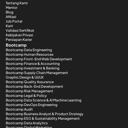
Tentang Kami
Mentor
Blog
Afiliasi
Job Portal
Karir
Validasi Sertifikat
Kebijakan Privasi
Persiapan Karier
Bootcamp
Bootcamp Data Engineering
Bootcamp Human Resources
Bootcamp Front-End Web Development
Bootcamp Finance & Accounting
Bootcamp Investment & Banking
Bootcamp Supply Chain Management
Graphic Design & UI/UX
Bootcamp Quality Assurance
Bootcamp Back-End Development
Bootcamp Risk Management
Bootcamp Legal & Policy
Bootcamp Data Science & AI Machine Learning
Bootcamp DevOps Engineering
Bootcamp Audit
Bootcamp Business Analyst & Product Strategy
Bootcamp ESG & Sustainability Management
Bootcamp Data Analytics
Bootcamp Digital Marketing