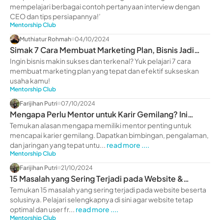
mempelajari berbagai contoh pertanyaan interview dengan
CEO dan tips persiapannya!’
Mentorship Club
Muthiatur Rohmah
04/10/2024
Simak 7 Cara Membuat Marketing Plan, Bisnis Jadi
Makin Sukses!
Ingin bisnis makin sukses dan terkenal? Yuk pelajari 7 cara
membuat marketing plan yang tepat dan efektif sukseskan
usaha kamu!
Mentorship Club
Farijihan Putri
07/10/2024
Mengapa Perlu Mentor untuk Karir Gemilang? Ini
Alasannya!
Temukan alasan mengapa memiliki mentor penting untuk
mencapai karier gemilang. Dapatkan bimbingan, pengalaman,
dan jaringan yang tepat untu...
read more ....
Mentorship Club
Farijihan Putri
21/10/2024
15 Masalah yang Sering Terjadi pada Website &
Solusinya
Temukan 15 masalah yang sering terjadi pada website beserta
solusinya. Pelajari selengkapnya di sini agar website tetap
optimal dan user fr...
read more ....
Mentorship Club