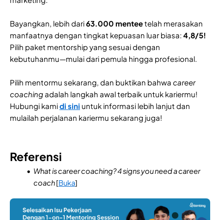
Bayangkan, lebih dari
63.000 mentee
telah merasakan
manfaatnya dengan tingkat kepuasan luar biasa:
4,8/5!
Pilih paket mentorship yang sesuai dengan
kebutuhanmu—mulai dari pemula hingga profesional.
Pilih mentormu sekarang, dan buktikan bahwa
career
coaching
adalah langkah awal terbaik untuk kariermu!
Hubungi kami
di sini
untuk informasi lebih lanjut dan
mulailah perjalanan kariermu sekarang juga!
Referensi
What is career coaching? 4 signs you need a career
coach
[
Buka
]