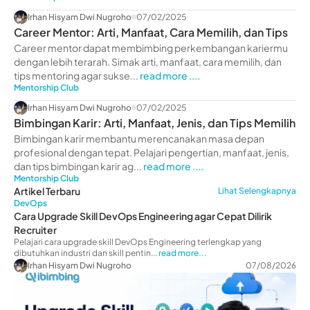
Irhan Hisyam Dwi Nugroho
07/02/2025
Career Mentor: Arti, Manfaat, Cara Memilih, dan Tips
Career mentor dapat membimbing perkembangan kariermu
dengan lebih terarah. Simak arti, manfaat, cara memilih, dan
tips mentoring agar sukse...
read more ....
Mentorship Club
Irhan Hisyam Dwi Nugroho
07/02/2025
Bimbingan Karir: Arti, Manfaat, Jenis, dan Tips Memilih
Bimbingan karir membantu merencanakan masa depan
profesional dengan tepat. Pelajari pengertian, manfaat, jenis,
dan tips bimbingan karir ag...
read more ....
Mentorship Club
Artikel Terbaru
Lihat Selengkapnya
DevOps
Cara Upgrade Skill DevOps Engineering agar Cepat Dilirik
Recruiter
Pelajari cara upgrade skill DevOps Engineering terlengkap yang
dibutuhkan industri dan skill pentin...
read more...
Irhan Hisyam Dwi Nugroho
07/08/2026