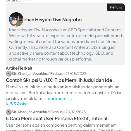
Penulis
Irhan Hisyam Dwi Nugroho
Irhan Hisyam Dwi Nugroho is an SEO Specialist and Content
Writer with 4 years of experience in optimizing websites and
writing relevant content for various brands and industries.
Currently, I also work as a Content Writer at Dibimbing.id
and actively share content about technology, SEO, and
digital marketing through various platforms.
Artikel Terkait
Siti Khadijah Azzukhruf Firdausi
27/08/2023
Contoh Skripsi UI/UX: Tips Memilih Judul dan Ide
Menarik
Memilih judul skripsi diperlukan kreativitas dan pengetahuan
mendalam. Berikut adalah beberapa contoh skripsi UI/UX dari
judulnya untuk kam...
read more ....
UI/UX Design
Siti Khadijah Azzukhruf Firdausi
20/10/2023
5 Cara Membuat User Persona Efektif, Tutorial
Terlengkap!
User persona adalah komponen penting dalam memahami
target audiens dalam proses perancang produk. Simak 5 cara