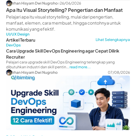
Irhan Hisyam Dwi Nugroho
26/06/2026
Apa Itu Visual Storytelling? Pengertian dan Manfaat
Pelajari apa itu visual storytelling, mulai dari pengertian,
manfaat, elemen, cara membuat, hingga contohnya untuk
komunikasi yang efektif.
UI/UX Design
Artikel Terbaru
Lihat Selengkapnya
DevOps
Cara Upgrade Skill DevOps Engineering agar Cepat Dilirik
Recruiter
Pelajari cara upgrade skill DevOps Engineering terlengkap yang
dibutuhkan industri dan skill pentin...
read more...
Irhan Hisyam Dwi Nugroho
07/08/2026