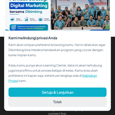
Kami melindungi privasi Anda
Kami akan simpan preferensi browsing kamu. Hal ini dilakukan agar
Dibimbing bisa merekomendasikan program yang cocok dengan
karier impian kamu.
Kalau kamu punya akun Learning Center, data ini akan terhubung
Hi!👋
juga ke profilmu untuk proses belajar di kelas. Kamu bisa ubah
PT. Dibimbing Digital Indonesia
preferensi ini kapan saja, ketentuan lengkap ada di
Kebijakan
Kalau kamu butuh bantuan,
Privasi
kami.
hubungi kami via WhatsApp ya!
Plaza CityView
Jl. Kemang Timur No.1, RT.14/RW.8, Pejaten Barat, Ps. Minggu,
Setuju & Lanjutkan
Kota Jakarta Selatan, Daerah Khusus Ibukota Jakarta 12510
Tolak
Subscribe Email
Get the best new products in your inbox, every day. Get the latest
content first.