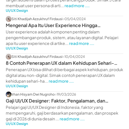
membuat user persona di arti...
read more ....
UI/UX Design
Siti Khadijah Azzukhruf Firdausi
05/04/2024
Mengenal Apa Itu User Experience Hingga
Contohnya, Yuk Liat!
User experience adalah komponen penting dalam
pengembangan produk, sistem, atau layanan digital. Pelajari
apa itu user experience di artike...
read more ....
UI/UX Design
Siti Khadijah Azzukhruf Firdausi
10/04/2024
8 Contoh Penerapan UX dalam Kehidupan Sehari-
Hari, Yuk Liat!
Penerapan UX bisa dilihat di berbagai aspek kehidupan, produk
digital atau non-digital. Simak contoh penerapan UX dalam
kehidupan sehari-ha...
read more ....
UI/UX Design
Irhan Hisyam Dwi Nugroho
19/03/2026
Gaji UI/UX Designer: Faktor, Pengalaman, dan
Prospek 2026
Pelajari gaji UI/UX Designer di Indonesia, faktor yang
mempengaruhi, gaji berdasarkan pengalaman, dan prospek
gaji di 2026 di dunia desain ...
read more ....
UI/UX Design