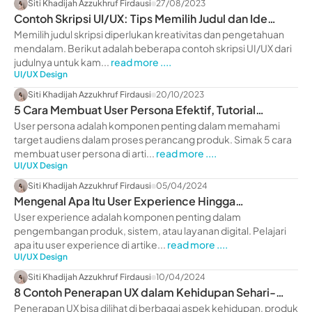
Siti Khadijah Azzukhruf Firdausi
27/08/2023
Contoh Skripsi UI/UX: Tips Memilih Judul dan Ide
Menarik
Memilih judul skripsi diperlukan kreativitas dan pengetahuan
mendalam. Berikut adalah beberapa contoh skripsi UI/UX dari
judulnya untuk kam...
read more ....
UI/UX Design
Siti Khadijah Azzukhruf Firdausi
20/10/2023
5 Cara Membuat User Persona Efektif, Tutorial
Terlengkap!
User persona adalah komponen penting dalam memahami
target audiens dalam proses perancang produk. Simak 5 cara
membuat user persona di arti...
read more ....
UI/UX Design
Siti Khadijah Azzukhruf Firdausi
05/04/2024
Mengenal Apa Itu User Experience Hingga
Contohnya, Yuk Liat!
User experience adalah komponen penting dalam
pengembangan produk, sistem, atau layanan digital. Pelajari
apa itu user experience di artike...
read more ....
UI/UX Design
Siti Khadijah Azzukhruf Firdausi
10/04/2024
8 Contoh Penerapan UX dalam Kehidupan Sehari-
Hari, Yuk Liat!
Penerapan UX bisa dilihat di berbagai aspek kehidupan, produk