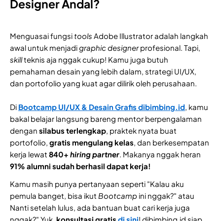
Designer Andal?
Menguasai fungsi
tools
Adobe Illustrator adalah langkah
awal untuk menjadi
graphic designer
profesional. Tapi,
skill
teknis aja nggak cukup! Kamu juga butuh
pemahaman desain yang lebih dalam, strategi UI/UX,
dan portofolio yang kuat agar dilirik oleh perusahaan.
Di
Bootcamp UI/UX & Desain Grafis dibimbing.id
, kamu
bakal belajar langsung bareng mentor berpengalaman
dengan
silabus terlengkap
, praktek nyata buat
portofolio,
gratis mengulang kelas
, dan berkesempatan
kerja lewat
840+
hiring partner
. Makanya nggak heran
91% alumni sudah berhasil dapat kerja!
Kamu masih punya pertanyaan seperti "Kalau aku
pemula banget, bisa ikut
Bootcamp
ini nggak?" atau
Nanti setelah lulus, ada bantuan buat cari kerja juga
nggak?" Yuk,
konsultasi gratis
di sini
! dibimbing.id siap