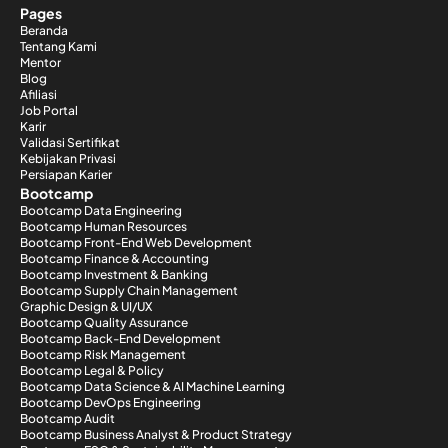
Pages
Beranda
Tentang Kami
Mentor
Blog
Afiliasi
Job Portal
Karir
Validasi Sertifikat
Kebijakan Privasi
Persiapan Karier
Bootcamp
Bootcamp Data Engineering
Bootcamp Human Resources
Bootcamp Front-End Web Development
Bootcamp Finance & Accounting
Bootcamp Investment & Banking
Bootcamp Supply Chain Management
Graphic Design & UI/UX
Bootcamp Quality Assurance
Bootcamp Back-End Development
Bootcamp Risk Management
Bootcamp Legal & Policy
Bootcamp Data Science & AI Machine Learning
Bootcamp DevOps Engineering
Bootcamp Audit
Bootcamp Business Analyst & Product Strategy