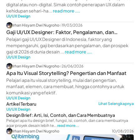
digital atau non-digital. Simak contoh penerapan UX dalam
kehidupan sehari-ha...
read more ....
UI/UX Design
Irhan Hisyam Dwi Nugroho
19/03/2026
Gaji UI/UX Designer: Faktor, Pengalaman, dan
Prospek 2026
Pelajari gaji UI/UX Designer di Indonesia, faktor yang
mempengaruhi, gaji berdasarkan pengalaman, dan prospek
gaji di 2026 di dunia desain ...
read more ....
UI/UX Design
Irhan Hisyam Dwi Nugroho
26/06/2026
Apa Itu Visual Storytelling? Pengertian dan Manfaat
Pelajari apa itu visual storytelling, mulai dari pengertian,
manfaat, elemen, cara membuat, hingga contohnya untuk
komunikasi yang efektif.
UI/UX Design
Artikel Terbaru
Lihat Selengkapnya
UI/UX Design
Design Brief: Arti, Isi, Contoh, dan Cara Membuatnya
Pelajari apa itu design brief, fungsi, isi, contoh, dan cara membuatnya
agar proyek desain lebih te...
read more...
Irhan Hisyam Dwi Nugroho
10/08/2026