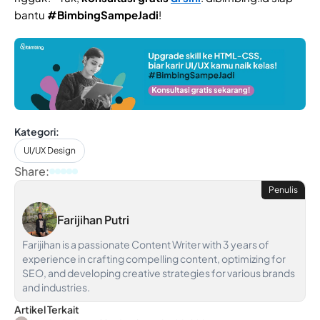
bantu
#BimbingSampeJadi
!
Kategori:
UI/UX Design
Share:
Penulis
Farijihan Putri
Farijihan is a passionate Content Writer with 3 years of
experience in crafting compelling content, optimizing for
SEO, and developing creative strategies for various brands
and industries.
Artikel Terkait