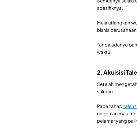
Semuanya selalu 
spesifiknya.
Melalui langkah
wo
bisnis perusahaan
Tanpa adanya pand
waktu.
2. Akuisisi Ta
Setelah mengetahu
saluran.
Pada tahap
talent
unggulan mau mel
pelamar yang pali