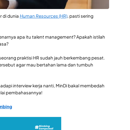
r di dunia
Human Resources
(HR)
, pasti sering
enarnya apa itu
talent management
? Apakah istilah
asa?
n seorang praktisi HR sudah jauh berkembang pesat.
tersebut agar mau bertahan lama dan tumbuh
hadapi
interview
kerja nanti, MinDi bakal membedah
mulai pembahasannya!
imbing