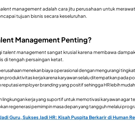
talent management
adalah cara jitu perusahaan untuk merawat 
capai tujuan bisnis secara keseluruhan.
lent Management Penting?
i
talent management
sangat krusial karena membawa dampak
s di tengah persaingan ketat.
rusahaan menekan biaya operasional dengan mengurangi tingkat
n produktivitas kerja karena karyawan selalu ditempatkan pada po
reputasi
employer branding
yang positif sehingga HR lebih mudah 
 lingkungan kerja yang suportif untuk memotivasi karyawan agar te
an regenerasi pemimpin masa depan yang tangguh melalui program
Jadi Guru, Sukses Jadi HR: Kisah Puspita Berkarir di Human R