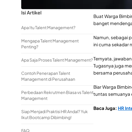
Isi Artikel
Buat Warga Bimbing
banget mendengar i
Apa Itu Talent Management?
Namun, sebagai p
Mengapa Talent Management
ini cuma sekadar 
Penting?
Ternyata, jawabann
Apa Saja Proses Talent Management?
Tugasnya juga mem
bersama perusah
Contoh Penerapan Talent
Management di Perusahaan
Biar Warga Bimbin
Perbedaan Rekrutmen Biasa vs Talent
tuntas semuanya d
Management
Baca Juga:
HR Int
Siap Menjadi Praktisi HR Andal? Yuk
Ikut Bootcamp Dibimbing!
FAQ