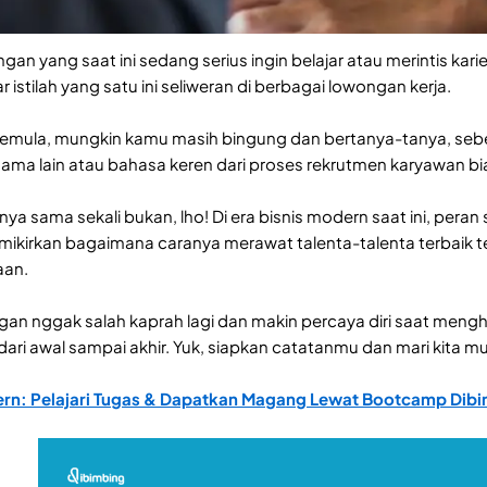
an yang saat ini sedang serius ingin belajar atau merintis karie
stilah yang satu ini seliweran di berbagai lowongan kerja.
emula, mungkin kamu masih bingung dan bertanya-tanya, seb
nama lain atau bahasa keren dari proses rekrutmen karyawan bi
ya sama sekali bukan, lho! Di era bisnis modern saat ini, pera
ikirkan bagaimana caranya merawat talenta-talenta terbaik 
aan.
gan nggak salah kaprah lagi dan makin percaya diri saat meng
ari awal sampai akhir. Yuk, siapkan catatanmu dan mari kita 
ern: Pelajari Tugas & Dapatkan Magang Lewat Bootcamp Dib