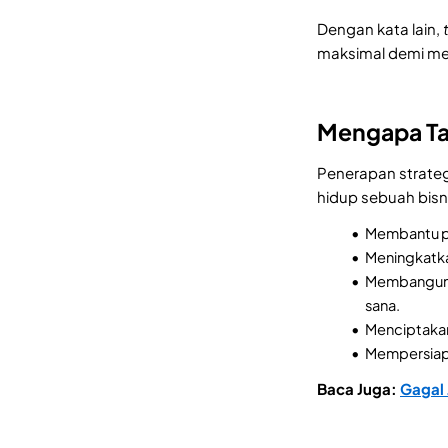
Dengan kata lain,
maksimal demi men
Mengapa Ta
Penerapan strateg
hidup sebuah bisni
Membantu pe
Meningkatka
Membangun 
sana.
Menciptakan
Mempersiapk
Baca Juga:
Gagal 