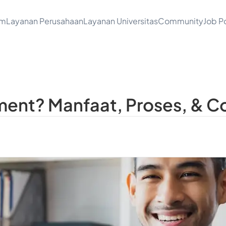
am
Layanan Perusahaan
Layanan Universitas
Community
Job Po
ment? Manfaat, Proses, & 