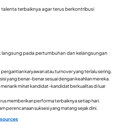
talenta terbaiknya agar terus berkontribusi
 langsung pada pertumbuhan dan kelangsungan
 pergantian karyawan atau
turnover
yang terlalu sering.
sisi yang benar-benar sesuai dengan keahlian mereka.
menarik minat kandidat-kandidat berkualitas di luar
rus memberikan performa terbaiknya setiap hari.
 perencanaan suksesi yang matang sejak dini.
esources