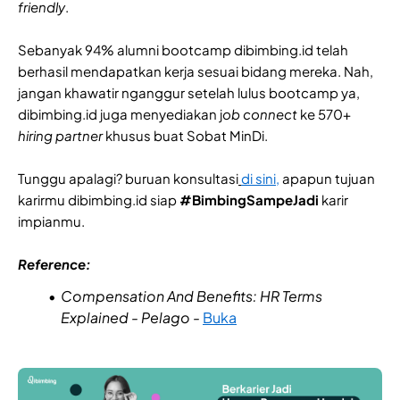
friendly
.
Sebanyak 94% alumni bootcamp dibimbing.id telah
berhasil mendapatkan kerja sesuai bidang mereka. Nah,
jangan khawatir nganggur setelah lulus bootcamp ya,
dibimbing.id juga menyediakan j
ob connect
ke 570+
hiring partner
khusus buat Sobat MinDi.
Tunggu apalagi? buruan konsultasi
di sini,
apapun tujuan
karirmu dibimbing.id siap
#BimbingSampeJadi
karir
impianmu.
Reference:
Compensation And Benefits: HR Terms
Explained - Pelago -
Buka