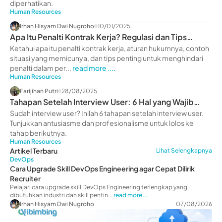
diperhatikan.
Human Resources
Irhan Hisyam Dwi Nugroho
10/01/2025
Apa Itu Penalti Kontrak Kerja? Regulasi dan Tips
Pentingnya
Ketahui apa itu penalti kontrak kerja, aturan hukumnya, contoh
situasi yang memicunya, dan tips penting untuk menghindari
penalti dalam per...
read more ....
Human Resources
Farijihan Putri
28/08/2025
Tahapan Setelah Interview User: 6 Hal yang Wajib
Dilakukan
Sudah interview user? Inilah 6 tahapan setelah interview user.
Tunjukkan antusiasme dan profesionalisme untuk lolos ke
tahap berikutnya.
Human Resources
Artikel Terbaru
Lihat Selengkapnya
DevOps
Cara Upgrade Skill DevOps Engineering agar Cepat Dilirik
Recruiter
Pelajari cara upgrade skill DevOps Engineering terlengkap yang
dibutuhkan industri dan skill pentin...
read more...
Irhan Hisyam Dwi Nugroho
07/08/2026