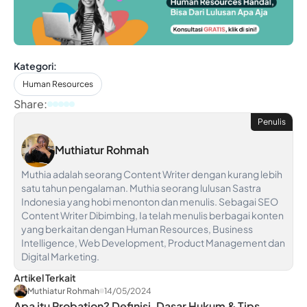
Kategori:
Human Resources
Share:
Penulis
Muthiatur Rohmah
Muthia adalah seorang Content Writer dengan kurang lebih
satu tahun pengalaman. Muthia seorang lulusan Sastra
Indonesia yang hobi menonton dan menulis. Sebagai SEO
Content Writer Dibimbing, Ia telah menulis berbagai konten
yang berkaitan dengan Human Resources, Business
Intelligence, Web Development, Product Management dan
Digital Marketing.
Artikel Terkait
Muthiatur Rohmah
14/05/2024
Apa itu Probation? Definisi, Dasar Hukum & Tips