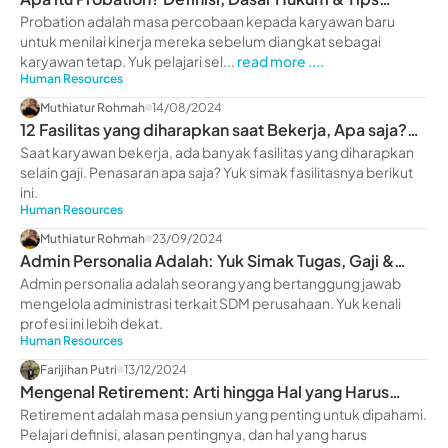
Melewatinya
Probation adalah masa percobaan kepada karyawan baru
untuk menilai kinerja mereka sebelum diangkat sebagai
karyawan tetap. Yuk pelajari sel...
read more ....
Human Resources
Muthiatur Rohmah
14/08/2024
12 Fasilitas yang diharapkan saat Bekerja, Apa saja?
Yuk Intip
Saat karyawan bekerja, ada banyak fasilitas yang diharapkan
selain gaji. Penasaran apa saja? Yuk simak fasilitasnya berikut
ini.
Human Resources
Muthiatur Rohmah
23/09/2024
Admin Personalia Adalah: Yuk Simak Tugas, Gaji &
Skillnya
Admin personalia adalah seorang yang bertanggung jawab
mengelola administrasi terkait SDM perusahaan. Yuk kenali
profesi ini lebih dekat.
Human Resources
Farijihan Putri
13/12/2024
Mengenal Retirement: Arti hingga Hal yang Harus
Diperhatikan
Retirement adalah masa pensiun yang penting untuk dipahami.
Pelajari definisi, alasan pentingnya, dan hal yang harus