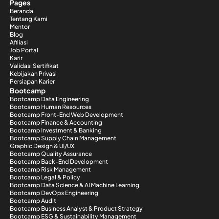
Pages
Beranda
Tentang Kami
Mentor
Blog
Afiliasi
Job Portal
Karir
Validasi Sertifikat
Kebijakan Privasi
Persiapan Karier
Bootcamp
Bootcamp Data Engineering
Bootcamp Human Resources
Bootcamp Front-End Web Development
Bootcamp Finance & Accounting
Bootcamp Investment & Banking
Bootcamp Supply Chain Management
Graphic Design & UI/UX
Bootcamp Quality Assurance
Bootcamp Back-End Development
Bootcamp Risk Management
Bootcamp Legal & Policy
Bootcamp Data Science & AI Machine Learning
Bootcamp DevOps Engineering
Bootcamp Audit
Bootcamp Business Analyst & Product Strategy
Bootcamp ESG & Sustainability Management