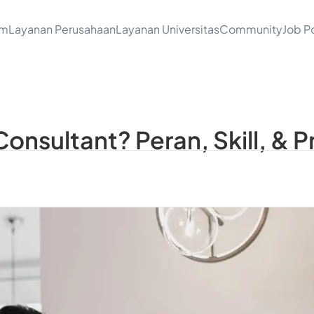
am
Layanan Perusahaan
Layanan Universitas
Community
Job Po
onsultant? Peran, Skill, & 