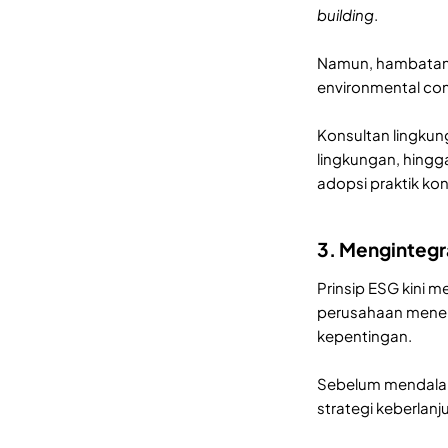
building
.
Namun, hambatan u
environmental con
Konsultan lingkun
lingkungan, hingga
adopsi praktik ko
3. Mengintegra
Prinsip ESG kini 
perusahaan mener
kepentingan.
Sebelum mendalam
strategi keberlanj