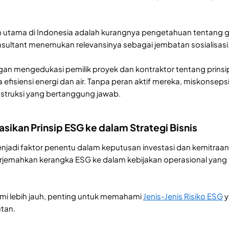
tama di Indonesia adalah kurangnya pengetahuan tentang green 
sultant menemukan relevansinya sebagai jembatan sosialisasi
gan mengedukasi pemilik proyek dan kontraktor tentang prinsip
 efisiensi energi dan air. Tanpa peran aktif mereka, miskonseps
nstruksi yang bertanggung jawab.
sikan Prinsip ESG ke dalam Strategi Bisnis
menjadi faktor penentu dalam keputusan investasi dan kemitraa
jemahkan kerangka ESG ke dalam kebijakan operasional yang 
i lebih jauh, penting untuk memahami
Jenis-Jenis Risiko ESG
y
utan.