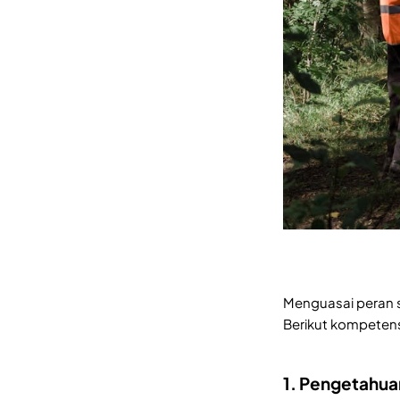
Menguasai peran st
Berikut kompetens
1. Pengetahua