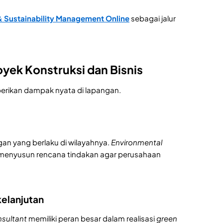
Sustainability Management Online
sebagai jalur
yek Konstruksi dan Bisnis
erikan dampak nyata di lapangan.
gan yang berlaku di wilayahnya.
Environmental
n menyusun rencana tindakan agar perusahaan
kelanjutan
nsultant
memiliki peran besar dalam realisasi
green