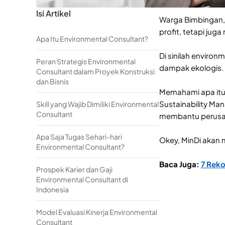
Isi Artikel
Warga Bimbingan, 
profit, tetapi ju
Apa Itu Environmental Consultant?
Di sinilah environ
Peran Strategis Environmental
dampak ekologis.
Consultant dalam Proyek Konstruksi
dan Bisnis
Memahami apa it
Sustainability Ma
Skill yang Wajib Dimiliki Environmental
Consultant
membantu perusah
Apa Saja Tugas Sehari-hari
Okey, MinDi akan m
Environmental Consultant?
Baca Juga:
7 Rek
Prospek Karier dan Gaji
Environmental Consultant di
Indonesia
Model Evaluasi Kinerja Environmental
Consultant