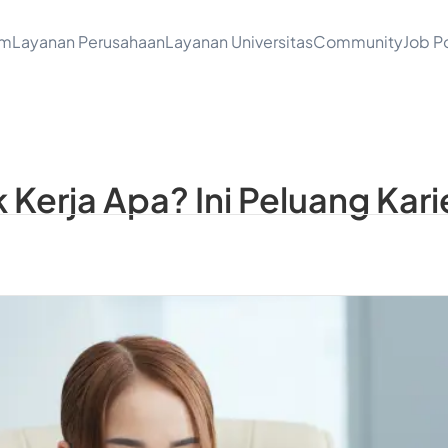
am
Layanan Perusahaan
Layanan Universitas
Community
Job Po
 Kerja Apa? Ini Peluang Kar