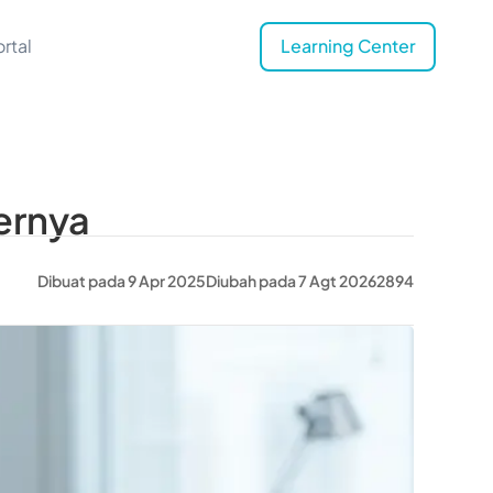
rtal
Learning Center
iernya
Dibuat pada 9 Apr 2025
Diubah pada 7 Agt 2026
2894