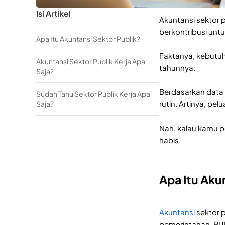
Isi Artikel
Akuntansi sektor p
berkontribusi untu
Apa Itu Akuntansi Sektor Publik?
Faktanya, kebutuh
Akuntansi Sektor Publik Kerja Apa
tahunnya.
Saja?
Berdasarkan data 
Sudah Tahu Sektor Publik Kerja Apa
rutin. Artinya, pel
Saja?
Nah, kalau kamu pe
habis.
Apa Itu Aku
Akuntansi
sektor 
pemerintahan, BUMN