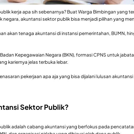
ublik kerja apa sih sebenarnya? Buat Warga Bimbingan yang tert
k negara, akuntansi sektor publik bisa menjadi pilihan yang men
an akan tenaga akuntansi di instansi pemerintahan, BUMN, hi
Badan Kepegawaian Negara (BKN), formasi CPNS untuk jabatan
uang kariernya jelas terbuka lebar.
nasaran pekerjaan apa aja yang bisa dijalani lulusan akuntansi 
ntansi Sektor Publik?
publik adalah cabang akuntansi yang berfokus pada pencatata
, dan organisasi nirlaba yang dibiayai oleh dana publik.