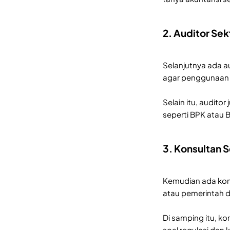
2. Auditor Sek
Selanjutnya ada a
agar penggunaan a
Selain itu, audit
seperti BPK atau 
3. Konsultan S
Kemudian ada kon
atau pemerintah d
Di samping itu, ko
soal regulasi dan 