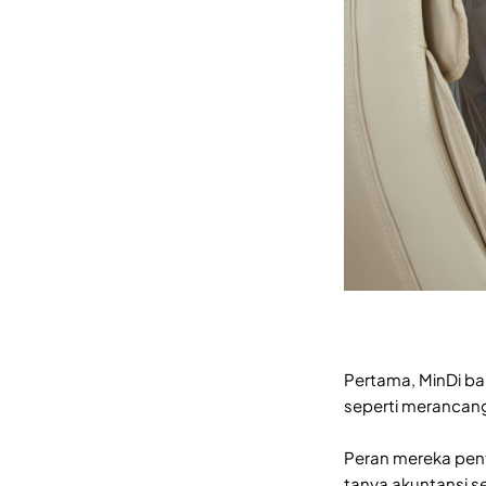
Pertama, MinDi ba
seperti merancang
Peran mereka pent
tanya akuntansi sek