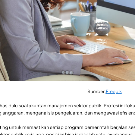
Sumber:
Freepik
has dulu soal akuntan manajemen sektor publik. Profesi ini f
 anggaran, menganalisis pengeluaran, dan mengawasi efisien
ing untuk memastikan setiap program pemerintah berjalan ses
tor publik kerja apa, posisi ini bisa jadi salah satu jawabannya.