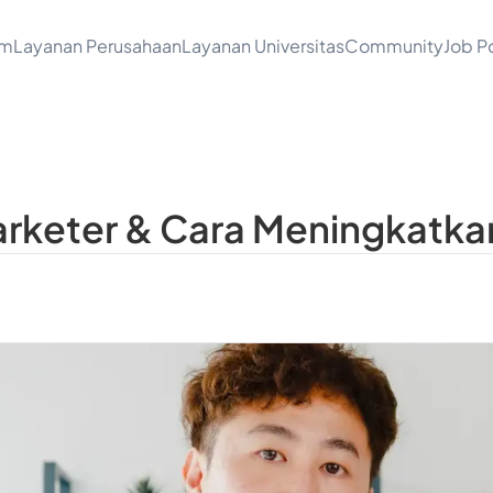
am
Layanan Perusahaan
Layanan Universitas
Community
Job Po
Marketer & Cara Meningkatk