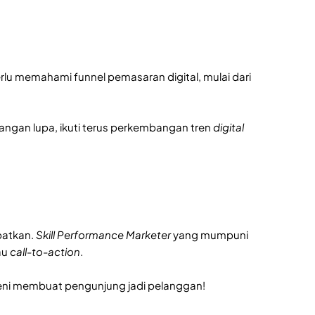
rlu memahami funnel pemasaran digital, mulai dari
Jangan lupa, ikuti terus perkembangan tren
digital
patkan.
Skill Performance Marketer
yang mumpuni
au
call-to-action
.
 seni membuat pengunjung jadi pelanggan!