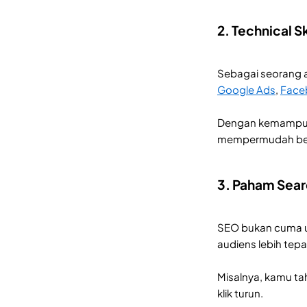
2. Technical Sk
Sebagai seorang a
Google Ads
,
Face
Dengan kemampuan 
mempermudah berk
3. Paham Sear
SEO bukan cuma 
audiens lebih tep
Misalnya, kamu t
klik turun.