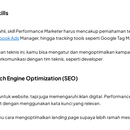
ills
hli,
skill Performance Marketer
harus mencakup pemahaman t
book Ads
Manager, hingga
tracking tools
seperti Google Tag 
teknis ini, kamu bisa mengatur dan mengoptimalkan kampanye 
omunikasi dengan tim teknis, seperti
developer
.
ch Engine Optimization (SEO)
untuk
website
, tapi juga memengaruhi iklan digital.
Performance
at dengan menggunakan kata kunci yang relevan.
ahu cara mengoptimalkan
landing page
supaya lebih ramah mesin