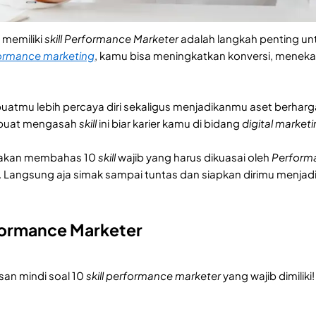
 memiliki
skill Performance Marketer
adalah langkah penting unt
ormance marketing
, kamu bisa meningkatkan konversi, meneka
uatmu lebih percaya diri sekaligus menjadikanmu aset berha
i buat mengasah
skill
ini biar karier kamu di bidang
digital market
nDi akan membahas 10
skill
wajib yang harus dikuasai oleh
Perform
Langsung aja simak sampai tuntas dan siapkan dirimu menjadi
rformance Marketer
san mindi soal 10
skill performance marketer
yang wajib dimiliki!