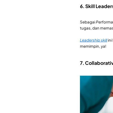
6. Skill Leade
Sebagai
Performa
tugas, dan memast
Leadership skill
ini
memimpin, ya!
7. Collaborativ