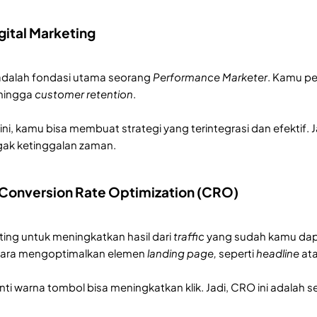
gital Marketing
dalah fondasi utama seorang
Performance Marketer
. Kamu pe
hingga
customer retention
.
i, kamu bisa membuat strategi yang terintegrasi dan efektif. 
gak ketinggalan zaman.
Conversion Rate Optimization (CRO)
ting untuk meningkatkan hasil dari
traffic
yang sudah kamu da
cara mengoptimalkan elemen
landing page,
seperti
headline
at
ti warna tombol bisa meningkatkan klik. Jadi, CRO ini adalah