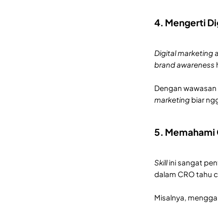
4. Mengerti Di
Digital marketing
a
brand awareness
Dengan wawasan in
marketing
biar ng
5. Memahami 
Skill
ini sangat pen
dalam CRO tahu 
Misalnya, menggan