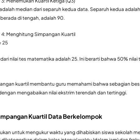
3: Menemukan Kuartil Ketiga (Q3)
) adalah median dari separuh kedua data. Separuh kedua adalah lim
a berada di tengah, adalah 90.
4: Menghitung Simpangan Kuartil 
= 25 
dari nilai tes matematika adalah 25. Ini berarti bahwa 50% nila
ngan kuartil membantu guru memahami bahwa sebagian besar si
dengan mengabaikan nilai ekstrim terendah dan tertinggi.
impangan Kuartil Data Berkelompok
kukan untuk mengukur waktu yang dihabiskan siswa sekolah m
t dikategorikan dalam kelas interval waktu (dalam jam) dan frek