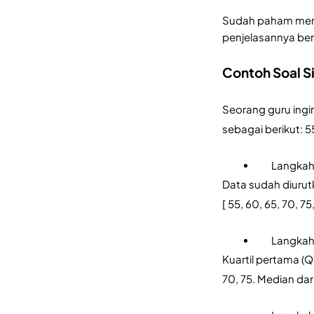
Sudah paham menge
penjelasannya berik
Contoh Soal S
Seorang guru ingi
sebagai berikut: 55
Langkah
Data sudah diurutka
[ 55, 60, 65, 70, 75
Langkah
Kuartil pertama (Q
70, 75. Median dari