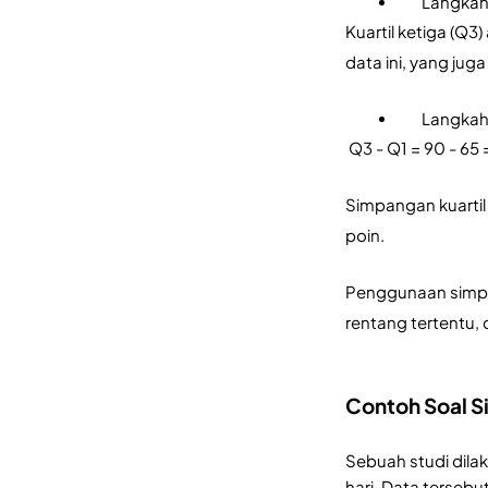
Langkah 
Kuartil ketiga (Q3
data ini, yang jug
Langkah 
 Q3 - Q1 = 90 - 65 
Simpangan kuartil 
poin.
Penggunaan simpa
rentang tertentu, 
Contoh Soal S
Sebuah studi dila
hari. Data tersebu