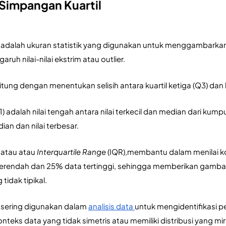
Simpangan Kuartil
 adalah ukuran statistik yang digunakan untuk menggambarka
uh nilai-nilai ekstrim atau outlier. 
itung dengan menentukan selisih antara kuartil ketiga (Q3) dan 
) adalah nilai tengah antara nilai terkecil dan median dari kumpu
an dan nilai terbesar. 
 atau atau
 Interquartile Range 
(IQR),membantu dalam menilai ko
erendah dan 25% data tertinggi, sehingga memberikan gambaran
tidak tipikal. 
 sering digunakan dalam 
analisis data 
untuk mengidentifikasi pe
teks data yang tidak simetris atau memiliki distribusi yang mir