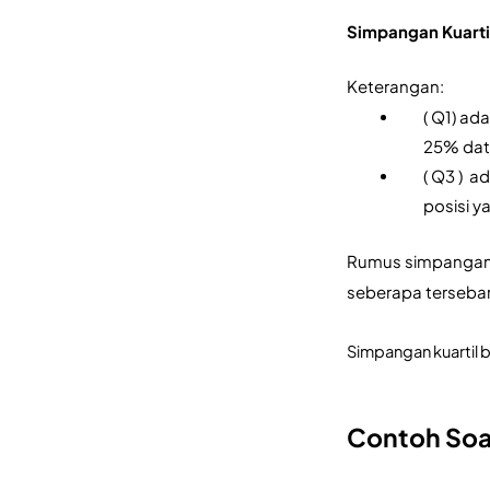
Simpangan Kuartil
Keterangan:
( Q1) ad
25% dat
( Q3 )  
posisi y
Rumus simpangan k
seberapa tersebar
Simpangan kuartil b
Contoh Soa