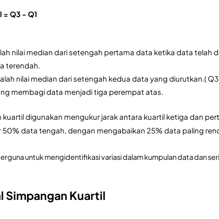
 = Q3 - Q1
alah nilai median dari setengah pertama data ketika data telah diu
a terendah.
adalah nilai median dari setengah kedua data yang diurutkan.( 
ang membagi data menjadi tiga perempat atas.
uartil digunakan mengukur jarak antara kuartil ketiga dan p
 50% data tengah, dengan mengabaikan 25% data paling renda
erguna untuk mengidentifikasi variasi dalam kumpulan data dan ser
l Simpangan Kuartil