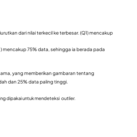
rutkan dari nilai terkecil ke terbesar. (Q1) mencakup 
Q3 ) mencakup 75% data, sehingga ia berada pada 
ertama, yang memberikan gambaran tentang 
h dan 25% data paling tinggi. 
ing dipakai untuk mendeteksi 
outlier.