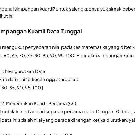
nai simpangan kuartil? untuk selengkapnya yuk simak bebera
ut ini.
impangan Kuartil Data Tunggal
n mengukur penyebaran nilai pada tes matematika yang diberikan
, 60, 65, 70, 75, 80, 85, 90, 95, 100. Hitunglah simpangan kuartil 
 1: Mengurutkan Data
n dari nilai terkecil hingga terbesar: 
, 80, 85, 90, 95, 100 ]
 2: Menemukan Kuartil Pertama (Q1)
1) adalah median dari separuh pertama data. Dengan 10 data, se
 data ini adalah nilai yang berada di tengah ketika diurutkan, yai