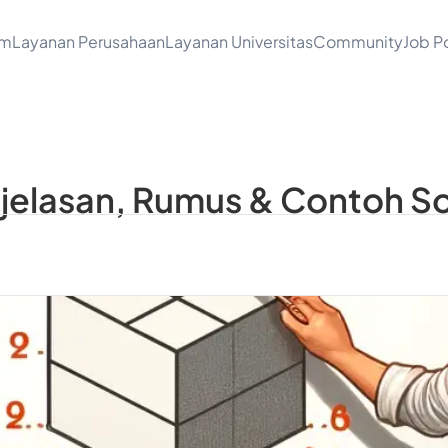
am
Layanan Perusahaan
Layanan Universitas
Community
Job Po
njelasan, Rumus & Contoh S