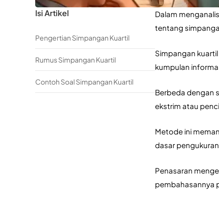
Isi Artikel
Dalam menganalisi
tentang simpangan
Pengertian Simpangan Kuartil
Simpangan kuartil
Rumus Simpangan Kuartil
kumpulan informas
Contoh Soal Simpangan Kuartil
Berbeda dengan si
ekstrim atau penci
Metode ini memanfa
dasar pengukuran v
Penasaran mengena
pembahasannya pad