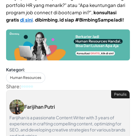
portfolio HR yang menarik?” atau “Apa keuntungan dari
program
job connect
di
bootcamp
ini?”,
konsultasi
gratis
di sini
.
dibimbing.id siap #BimbingSampeJadi!
Kategori:
Human Resources
Share:
Penulis
Farijihan Putri
Farijihan is a passionate Content Writer with 3 years of
experience in crafting compelling content, optimizing for
SEO, and developing creative strategies for various brands
and industries.