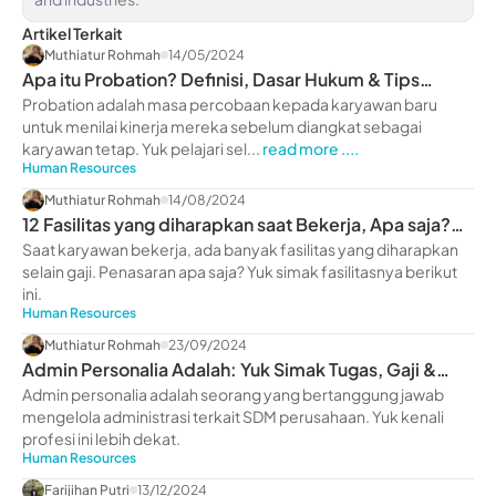
Artikel Terkait
Muthiatur Rohmah
14/05/2024
Apa itu Probation? Definisi, Dasar Hukum & Tips
Melewatinya
Probation adalah masa percobaan kepada karyawan baru
untuk menilai kinerja mereka sebelum diangkat sebagai
karyawan tetap. Yuk pelajari sel...
read more ....
Human Resources
Muthiatur Rohmah
14/08/2024
12 Fasilitas yang diharapkan saat Bekerja, Apa saja?
Yuk Intip
Saat karyawan bekerja, ada banyak fasilitas yang diharapkan
selain gaji. Penasaran apa saja? Yuk simak fasilitasnya berikut
ini.
Human Resources
Muthiatur Rohmah
23/09/2024
Admin Personalia Adalah: Yuk Simak Tugas, Gaji &
Skillnya
Admin personalia adalah seorang yang bertanggung jawab
mengelola administrasi terkait SDM perusahaan. Yuk kenali
profesi ini lebih dekat.
Human Resources
Farijihan Putri
13/12/2024