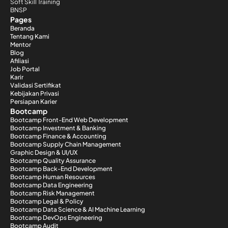
Soft Skill Training
BNSP
Pages
Beranda
Tentang Kami
Mentor
Blog
Afiliasi
Job Portal
Karir
Validasi Sertifikat
Kebijakan Privasi
Persiapan Karier
Bootcamp
Bootcamp Front-End Web Development
Bootcamp Investment & Banking
Bootcamp Finance & Accounting
Bootcamp Supply Chain Management
Graphic Design & UI/UX
Bootcamp Quality Assurance
Bootcamp Back-End Development
Bootcamp Human Resources
Bootcamp Data Engineering
Bootcamp Risk Management
Bootcamp Legal & Policy
Bootcamp Data Science & AI Machine Learning
Bootcamp DevOps Engineering
Bootcamp Audit