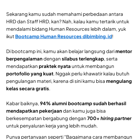
Sekarang kamu sudah memahami perbedaan antara
HRD dan
Staff
HRD, kan? Nah, kalau kamu tertarik untuk
mendalami bidang
Human Resources
lebih dalam, yuk
ikut
Bootcamp Human Resources dibimbing.id
!
Di bootcamp ini, kamu akan belajar langsung dari
mentor
berpengalaman
dengan
silabus terlengkap
, serta
mendapatkan
praktek nyata
untuk membangun
portofolio yang kuat
. Nggak perlu khawatir kalau butuh
pengulangan materi, karena di sini kamu bisa
mengulang
kelas secara gratis
.
Kabar baiknya,
94% alumni
bootcamp
sudah berhasil
mendapatkan pekerjaan
dan kamu juga bisa
berkesempatan bergabung dengan
700+
hiring partner
untuk penyaluran kerja yang lebih mudah.
Punya pertanyaan seperti “Bagaimana cara membangun