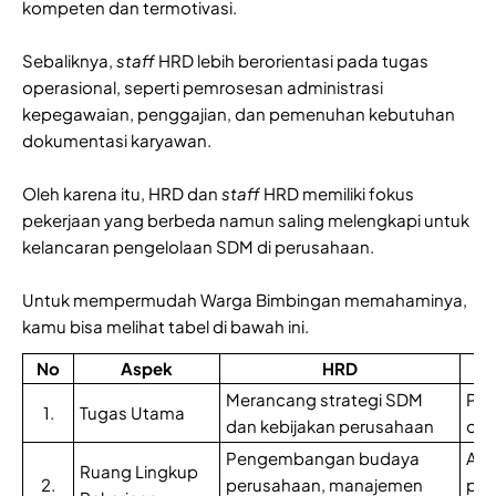
kompeten dan termotivasi.
Sebaliknya,
staff
HRD lebih berorientasi pada tugas
operasional, seperti pemrosesan administrasi
kepegawaian, penggajian, dan pemenuhan kebutuhan
dokumentasi karyawan.
Oleh karena itu, HRD dan
staff
HRD memiliki fokus
pekerjaan yang berbeda namun saling melengkapi untuk
kelancaran pengelolaan SDM di perusahaan.
Untuk mempermudah Warga Bimbingan memahaminya,
kamu bisa melihat tabel di bawah ini.
No
Aspek
HRD
Merancang strategi SDM
Pel
1.
Tugas Utama
dan kebijakan perusahaan
ope
Pengembangan budaya
Adm
Ruang Lingkup
2.
perusahaan, manajemen
pen