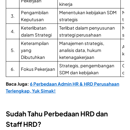
Pekerjaan
kinerja
Pengambilan
Menentukan kebijakan SDM
Men
3.
Keputusan
strategis
tel
Keterlibatan
Terlibat dalam penyusunan
Men
4.
dalam Strategi
strategi perusahaan
str
Keterampilan
Manajemen strategis,
Adm
5.
yang
analisis data, hukum
kete
Dibutuhkan
ketenagakerjaan
Strategis, pengembangan
Ope
6.
Fokus Pekerjaan
SDM dan kebijakan
dat
Baca Juga:
6 Perbedaan Admin HR & HRD Perusahaan
Terlengkap, Yuk Simak!
Sudah Tahu Perbedaan HRD dan
Staff HRD?