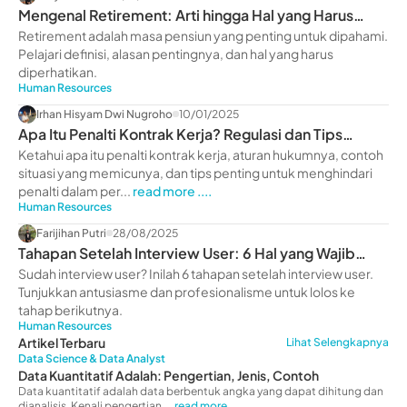
Mengenal Retirement: Arti hingga Hal yang Harus
Diperhatikan
Retirement adalah masa pensiun yang penting untuk dipahami.
Pelajari definisi, alasan pentingnya, dan hal yang harus
diperhatikan.
Human Resources
Irhan Hisyam Dwi Nugroho
10/01/2025
Apa Itu Penalti Kontrak Kerja? Regulasi dan Tips
Pentingnya
Ketahui apa itu penalti kontrak kerja, aturan hukumnya, contoh
situasi yang memicunya, dan tips penting untuk menghindari
penalti dalam per...
read more ....
Human Resources
Farijihan Putri
28/08/2025
Tahapan Setelah Interview User: 6 Hal yang Wajib
Dilakukan
Sudah interview user? Inilah 6 tahapan setelah interview user.
Tunjukkan antusiasme dan profesionalisme untuk lolos ke
tahap berikutnya.
Human Resources
Artikel Terbaru
Lihat Selengkapnya
Data Science & Data Analyst
Data Kuantitatif Adalah: Pengertian, Jenis, Contoh
Data kuantitatif adalah data berbentuk angka yang dapat dihitung dan
dianalisis. Kenali pengertian,...
read more...