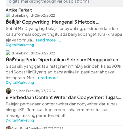
digital marketing through various platforms.
Artikel Terkait
dibimbing.id
25/02/2022
Belajar Copywriting: Mengenal 3 Metode
Copywriting Terbaik
Sobat MinDi yang lagi belajar copywriting, pasti udah tau deh
kalau formula copywriting itu ada banyak banget. Kira-kira apa
aja ya formula...
read more ....
Digital Marketing
dibimbing.id
25/02/2022
Hal Yang Perlu Diperhatikan Sebelum Menggunakan
IG Ads
Siapa sih, yang gak tau Instagram? MinDi yakin deh, kalau 90%
dari Sobat MinDi yang lagi baca artikel ini pasti pernah pakai
Instagram. Mer...
read more ....
Digital Marketing
Farijihan Putri
18/07/2024
6 Perbedaan Content Writer dan Copywriter: Tugas
hingga KPI
Pelajari perbedaan content writer dan copywriter, dari tugas
hingga KPI. Temukan kapan perusahaan membutuhkan
masing-masing peran tersebut!
Digital Marketing
Aulia Putri Andrika
27/07/2022