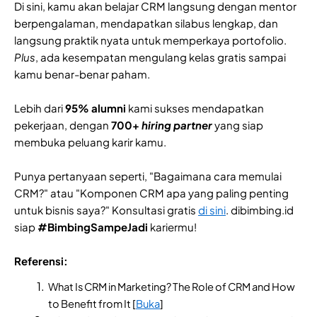
Di sini, kamu akan belajar CRM langsung dengan mentor
berpengalaman, mendapatkan silabus lengkap, dan
langsung praktik nyata untuk memperkaya portofolio.
Plus
, ada kesempatan mengulang kelas gratis sampai
kamu benar-benar paham.
Lebih dari
95% alumni
kami sukses mendapatkan
pekerjaan, dengan
700+
hiring partner
yang siap
membuka peluang karir kamu.
Punya pertanyaan seperti, "Bagaimana cara memulai
CRM?" atau "Komponen CRM apa yang paling penting
untuk bisnis saya?" Konsultasi gratis
di sini
. dibimbing.id
siap
#BimbingSampeJadi
kariermu!
Referensi:
What Is CRM in Marketing? The Role of CRM and How
to Benefit from It [
Buka
]