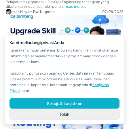
Pelajari cara upgrade skill DevOps Engineering terlengkap yang
dibutuhkan industri dan skill pentin...
read more...
Irhan Hisyam Dwi Nugroho
07/08/2026
Kami melindungi privasi Anda
Kami akan simpan preferensi browsing kamu. Hal ini dilakukan agar
Dibimbing bisa merekomendasikan program yang cocok dengan
karier impian kamu.
Full Stack Web Development
Kalau kamu punya akun Learning Center, data ini akan terhubung
Apa Itu Routing? Kenali Fungsi, Jenis, dan Cara Kerjanya
Hi!👋
juga ke profilmu untuk proses belajar di kelas. Kamu bisa ubah
Apa itu routing? Pelajari pengertian, fungsi, jenis, cara kerja, protokol,
preferensi ini kapan saja, ketentuan lengkap ada di
Kebijakan
Kalau kamu butuh bantuan,
serta perbedaannya denga...
read more...
Privasi
kami.
hubungi kami via WhatsApp ya!
Irhan Hisyam Dwi Nugroho
07/08/2026
Setuju & Lanjutkan
Tolak