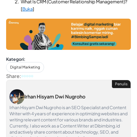
What Is CRM (Customer Relationship Management)?
[
Buka
]
Kategori:
Digital Marketing
Share:
Penulis
Irhan Hisyam Dwi Nugroho
Irhan Hisyam Dwi Nugroho is an SEO Specialist and Content
Writer with 4 years of experience in optimizing websites and
writing relevant content for various brands and industries.
Currently, I also work as a Content Writer at Dibimbing.id
and actively share content about technology, SEO, and