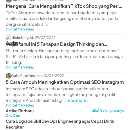
Mengenal Cara Mengaktifkan TikTok Shop yang Perlu
Kamu Ketahui
TikTok Shop menawarkan kemudahan bagi kamu yang ingin
melihat suatu produk dan langsung membelinya tanpa perlu
pergi ke situs web lain.
Digital Marketing
dibimbing.id
29/07/2022
Wajib tahu! Ini 5 Tahapan Design Thinking dan
Penerapannya
Mau buat design thinking tapi bingung harus mulai dari mana?
Sini MinDi bisikin 5 tahapan penting saat kamu mau buat design
thinking.
Digital Marketing
Aulia Putri Andrika
10/08/2022
5 Cara Ampuh Meningkatkan Optimasi SEO Instagram
Instagram SEO adalah sebuah proses optimasi konten
Instagram. Tujuannya untuk meningkatkan peringkat profil
Instagram Anda di hasil Instagr...
read more ....
Digital Marketing
Artikel Terbaru
Lihat Selengkapnya
DevOps
Cara Upgrade Skill DevOps Engineering agar Cepat Dilirik
Recruiter