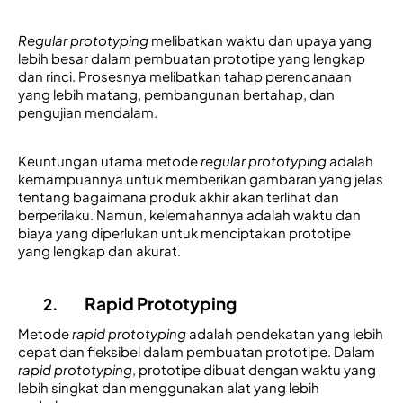
Regular prototyping 
melibatkan waktu dan upaya yang 
lebih besar dalam pembuatan prototipe yang lengkap 
dan rinci. Prosesnya melibatkan tahap perencanaan 
yang lebih matang, pembangunan bertahap, dan 
pengujian mendalam. 
Keuntungan utama metode 
regular prototyping
 adalah 
kemampuannya untuk memberikan gambaran yang jelas 
tentang bagaimana produk akhir akan terlihat dan 
berperilaku. Namun, kelemahannya adalah waktu dan 
biaya yang diperlukan untuk menciptakan prototipe 
yang lengkap dan akurat.
Rapid Prototyping
Metode 
rapid prototyping
 adalah pendekatan yang lebih 
cepat dan fleksibel dalam pembuatan prototipe. Dalam 
rapid prototyping
, prototipe dibuat dengan waktu yang 
lebih singkat dan menggunakan alat yang lebih 