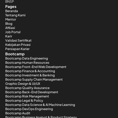
BNSP
Pages
Beranda
Tentang Kami
Mentor
Blog
Afiliasi
Job Portal
Karir
Validasi Sertifikat
Kebijakan Privasi
Persiapan Karier
Bootcamp
Bootcamp Data Engineering
Bootcamp Human Resources
Bootcamp Front-End Web Development
Bootcamp Finance & Accounting
Bootcamp Investment & Banking
Bootcamp Supply Chain Management
Graphic Design & UI/UX
Bootcamp Quality Assurance
Bootcamp Back-End Development
Bootcamp Risk Management
Bootcamp Legal & Policy
Bootcamp Data Science & AI Machine Learning
Bootcamp DevOps Engineering
Bootcamp Audit
Bootcamp Business Analyst & Product Strategy