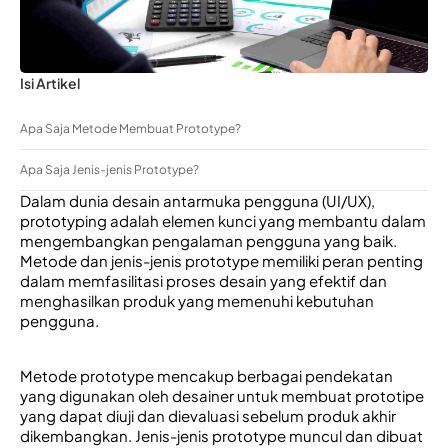
Isi Artikel
Apa Saja Metode Membuat Prototype?
Apa Saja Jenis-jenis Prototype?
Dalam dunia desain antarmuka pengguna (UI/UX), 
prototyping adalah elemen kunci yang membantu dalam 
mengembangkan pengalaman pengguna yang baik. 
Metode dan j
enis-jenis prototype
 memiliki peran penting 
dalam memfasilitasi proses desain yang efektif dan 
menghasilkan produk yang memenuhi kebutuhan 
pengguna. 
Metode prototype
 mencakup berbagai pendekatan 
yang digunakan oleh desainer untuk membuat prototipe 
yang dapat diuji dan dievaluasi sebelum produk akhir 
dikembangkan. 
Jenis-jenis prototype
 muncul dan dibuat 