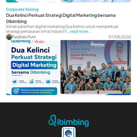
Corporate Training
Dua Kelinci Perkuat Strategi Digital Marketing bersama
Dibimbing
Simak pelatihan digital marketing Dua Kelinci untuk memperkuat
strategi pemasaran tim di industri F...
read more...
Farijihan Putri
07/08/2026