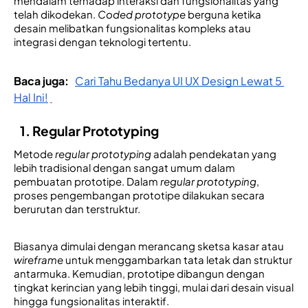
mendalam terhadap interaksi dan fungsionalitas yang 
telah dikodekan. 
Coded prototype
 berguna ketika 
desain melibatkan fungsionalitas kompleks atau 
integrasi dengan teknologi tertentu.
Baca juga:
Cari Tahu Bedanya UI UX Design Lewat 5 
Hal Ini!
   1. Regular Prototyping
Metode 
regular prototyping
 adalah pendekatan yang 
lebih tradisional dengan sangat umum dalam 
pembuatan prototipe. Dalam 
regular prototyping
, 
proses pengembangan prototipe dilakukan secara 
berurutan dan terstruktur. 
Biasanya dimulai dengan merancang sketsa kasar atau 
wireframe
 untuk menggambarkan tata letak dan struktur 
antarmuka. Kemudian, prototipe dibangun dengan 
tingkat kerincian yang lebih tinggi, mulai dari desain visual 
hingga fungsionalitas interaktif.