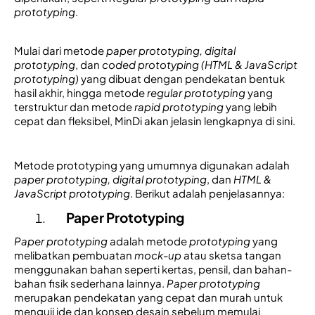
prototyping
.
Mulai dari metode 
paper prototyping, digital 
prototyping
, dan 
coded prototyping (HTML & JavaScript 
prototyping)
 yang dibuat dengan pendekatan bentuk 
hasil akhir, hingga metode 
regular prototyping
 yang 
terstruktur dan metode 
rapid prototyping
 yang lebih 
cepat dan fleksibel, MinDi akan jelasin lengkapnya di sini.
Metode prototyping yang umumnya digunakan
 adalah 
paper prototyping, digital prototyping
, dan 
HTML & 
JavaScript prototyping
. Berikut adalah penjelasannya:
Paper Prototyping
Paper prototyping
 adalah metode 
prototyping
 yang 
melibatkan pembuatan 
mock-up
 atau sketsa tangan 
menggunakan bahan seperti kertas, pensil, dan bahan-
bahan fisik sederhana lainnya. 
Paper prototyping
merupakan pendekatan yang cepat dan murah untuk 
menguji ide dan konsep desain sebelum memulai 