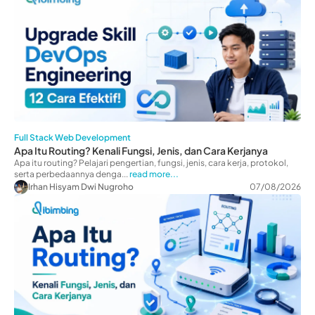
Full Stack Web Development
Apa Itu Routing? Kenali Fungsi, Jenis, dan Cara Kerjanya
Apa itu routing? Pelajari pengertian, fungsi, jenis, cara kerja, protokol,
serta perbedaannya denga...
read more...
Irhan Hisyam Dwi Nugroho
07/08/2026