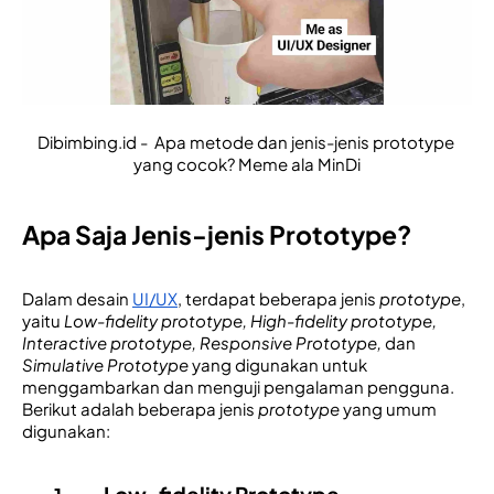
Dibimbing.id -  Apa metode dan jenis-jenis prototype 
yang cocok? Meme ala MinDi
Apa Saja Jenis-jenis Prototype?
Dalam desain 
UI/UX
, terdapat beberapa jenis 
prototype
, 
yaitu 
Low-fidelity prototype, High-fidelity prototype, 
Interactive prototype, Responsive Prototype, 
dan
Simulative Prototype
 yang digunakan untuk 
menggambarkan dan menguji pengalaman pengguna. 
Berikut adalah beberapa jenis 
prototype
 yang umum 
digunakan: