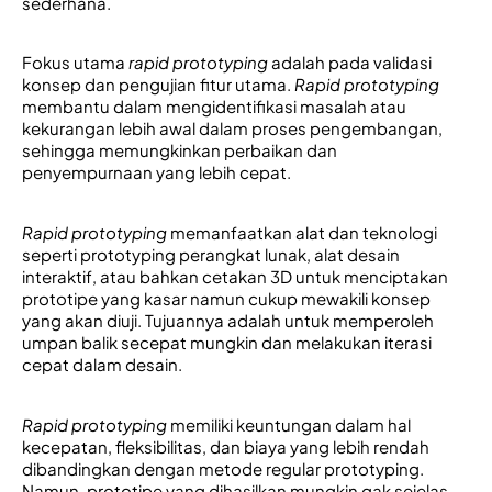
sederhana. 
Fokus utama 
rapid prototyping
 adalah pada validasi 
konsep dan pengujian fitur utama. 
Rapid prototyping
membantu dalam mengidentifikasi masalah atau 
kekurangan lebih awal dalam proses pengembangan, 
sehingga memungkinkan perbaikan dan 
penyempurnaan yang lebih cepat.
Rapid prototyping
 memanfaatkan alat dan teknologi 
seperti prototyping perangkat lunak, alat desain 
interaktif, atau bahkan cetakan 3D untuk menciptakan 
prototipe yang kasar namun cukup mewakili konsep 
yang akan diuji. Tujuannya adalah untuk memperoleh 
umpan balik secepat mungkin dan melakukan iterasi 
cepat dalam desain.
Rapid prototyping 
memiliki keuntungan dalam hal 
kecepatan, fleksibilitas, dan biaya yang lebih rendah 
dibandingkan dengan metode regular prototyping. 
Namun, prototipe yang dihasilkan mungkin gak sejelas 