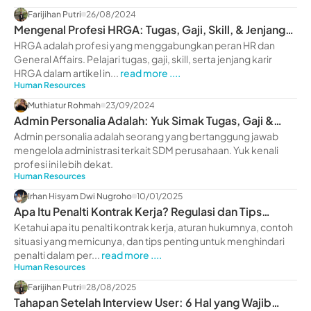
Farijihan Putri
26/08/2024
Mengenal Profesi HRGA: Tugas, Gaji, Skill, & Jenjang
Karir
HRGA adalah profesi yang menggabungkan peran HR dan
General Affairs. Pelajari tugas, gaji, skill, serta jenjang karir
HRGA dalam artikel in...
read more ....
Human Resources
Muthiatur Rohmah
23/09/2024
Admin Personalia Adalah: Yuk Simak Tugas, Gaji &
Skillnya
Admin personalia adalah seorang yang bertanggung jawab
mengelola administrasi terkait SDM perusahaan. Yuk kenali
profesi ini lebih dekat.
Human Resources
Irhan Hisyam Dwi Nugroho
10/01/2025
Apa Itu Penalti Kontrak Kerja? Regulasi dan Tips
Pentingnya
Ketahui apa itu penalti kontrak kerja, aturan hukumnya, contoh
situasi yang memicunya, dan tips penting untuk menghindari
penalti dalam per...
read more ....
Human Resources
Farijihan Putri
28/08/2025
Tahapan Setelah Interview User: 6 Hal yang Wajib