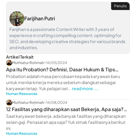
Penulis
Farijihan Putri
Farijihan is a passionate Content Writer with 3 years of
experience in crafting compelling content, optimizing for
SEO, and developing creative strategies for various brands
and industries.
Artikel Terkait
Muthiatur Rohmah
14/05/2024
Apa itu Probation? Definisi, Dasar Hukum & Tips
Melewatinya
Probation adalah masa percobaan kepada karyawan baru
untuk menilai kinerja mereka sebelum diangkat sebagai
karyawan tetap. Yuk pelajari sel...
read more ....
Human Resources
Muthiatur Rohmah
14/08/2024
12 Fasilitas yang diharapkan saat Bekerja, Apa saja?
Yuk Intip
Saat karyawan bekerja, ada banyak fasilitas yang diharapkan
selain gaji. Penasaran apa saja? Yuk simak fasilitasnya berikut
ini.
Human Resources