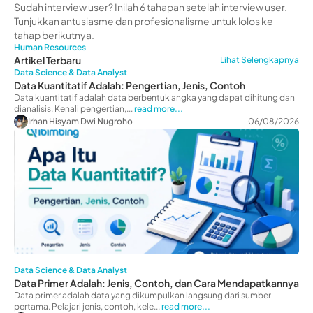
Dilakukan
Sudah interview user? Inilah 6 tahapan setelah interview user.
Tunjukkan antusiasme dan profesionalisme untuk lolos ke
tahap berikutnya.
Human Resources
Artikel Terbaru
Lihat Selengkapnya
Data Science & Data Analyst
Data Kuantitatif Adalah: Pengertian, Jenis, Contoh
Data kuantitatif adalah data berbentuk angka yang dapat dihitung dan
dianalisis. Kenali pengertian,...
read more...
Irhan Hisyam Dwi Nugroho
06/08/2026
Data Science & Data Analyst
Data Primer Adalah: Jenis, Contoh, dan Cara Mendapatkannya
Data primer adalah data yang dikumpulkan langsung dari sumber
pertama. Pelajari jenis, contoh, kele...
read more...