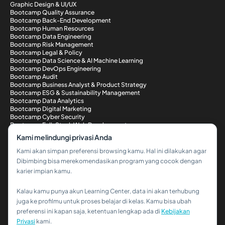
Graphic Design & UI/UX
Bootcamp Quality Assurance
Bootcamp Back-End Development
Bootcamp Human Resources
Bootcamp Data Engineering
Bootcamp Risk Management
Bootcamp Legal & Policy
Bootcamp Data Science & AI Machine Learning
Bootcamp DevOps Engineering
Bootcamp Audit
Bootcamp Business Analyst & Product Strategy
Bootcamp ESG & Sustainability Management
Bootcamp Data Analytics
Bootcamp Digital Marketing
Bootcamp Cyber Security
Bootcamp Full-Stack Web Development
Metode Pembayaran
Kami melindungi privasi Anda
Kami akan simpan preferensi browsing kamu. Hal ini dilakukan agar
Dibimbing bisa merekomendasikan program yang cocok dengan
karier impian kamu.
Kalau kamu punya akun Learning Center, data ini akan terhubung
Hi!👋
juga ke profilmu untuk proses belajar di kelas. Kamu bisa ubah
preferensi ini kapan saja, ketentuan lengkap ada di
Kebijakan
Kalau kamu butuh bantuan,
Privasi
kami.