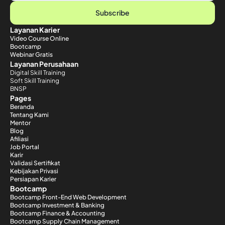
Subscribe
Layanan Karier
Video Course Online
Bootcamp
Webinar Gratis
Layanan Perusahaan
Digital Skill Training
Soft Skill Training
BNSP
Pages
Beranda
Tentang Kami
Mentor
Blog
Afiliasi
Job Portal
Karir
Validasi Sertifikat
Kebijakan Privasi
Persiapan Karier
Bootcamp
Bootcamp Front-End Web Development
Bootcamp Investment & Banking
Bootcamp Finance & Accounting
Bootcamp Supply Chain Management