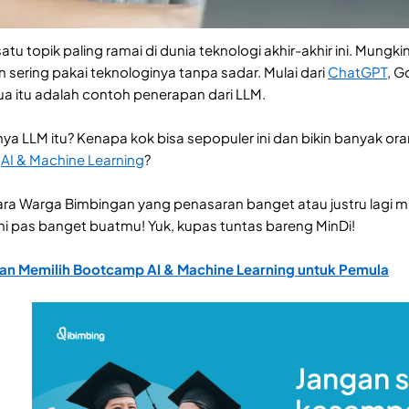
atu topik paling ramai di dunia teknologi akhir-akhir ini. Mungk
n sering pakai teknologinya tanpa sadar. Mulai dari
ChatGPT
, G
ua itu adalah contoh penerapan dari LLM.
nya LLM itu? Kenapa kok bisa sepopuler ini dan bikin banyak o
g
AI & Machine Learning
?
ra Warga Bimbingan yang penasaran banget atau justru lagi mi
el ini pas banget buatmu! Yuk, kupas tuntas bareng MinDi!
an Memilih Bootcamp AI & Machine Learning untuk Pemula