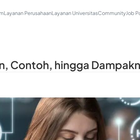
am
Layanan Perusahaan
Layanan Universitas
Community
Job Po
an, Contoh, hingga Dampak