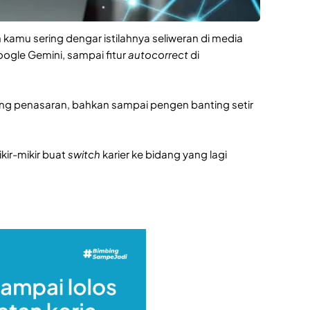
in kamu sering dengar istilahnya seliweran di media
oogle Gemini, sampai fitur
autocorrect
di
rang penasaran, bahkan sampai pengen banting setir
kir-mikir buat
switch
karier ke bidang yang lagi