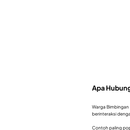
Apa Hubung
Warga Bimbingan m
berinteraksi denga
Contoh paling pop