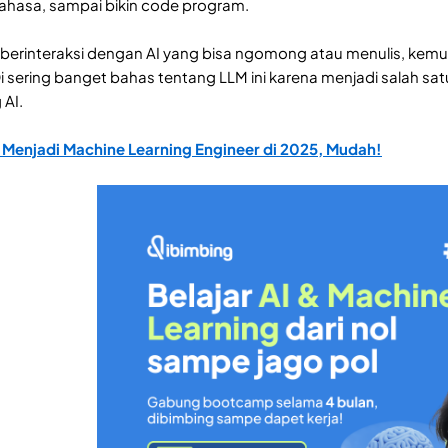
hasa, sampai bikin code program.
berinteraksi dengan AI yang bisa ngomong atau menulis, kemung
i sering banget bahas tentang LLM ini karena menjadi salah sat
 AI.
 Menjadi Machine Learning Engineer di 2025, Mudah!