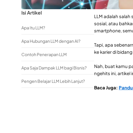
Isi Artikel
LLM adalah salah s
sosial, atau bahka
Apa Itu LLM?
smartphone
, sem
Apa Hubungan LLM dengan AI?
Tapi, apa sebenar
ke karier di bidan
Contoh Penerapan LLM
Nah, buat kamu pa
Apa Saja Dampak LLM bagi Bisnis?
ngehits ini, artik
Pengen Belajar LLM Lebih Lanjut?
Baca Juga:
Pandu