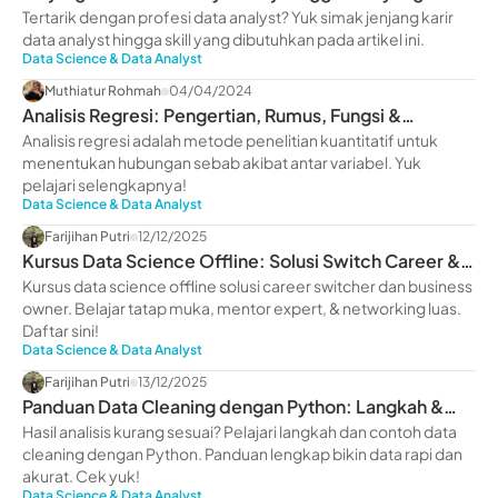
Dimiliki
Tertarik dengan profesi data analyst? Yuk simak jenjang karir
data analyst hingga skill yang dibutuhkan pada artikel ini.
Data Science & Data Analyst
Muthiatur Rohmah
04/04/2024
Analisis Regresi: Pengertian, Rumus, Fungsi &
Manfaatnya
Analisis regresi adalah metode penelitian kuantitatif untuk
menentukan hubungan sebab akibat antar variabel. Yuk
pelajari selengkapnya!
Data Science & Data Analyst
Farijihan Putri
12/12/2025
Kursus Data Science Offline: Solusi Switch Career &
Scale Up Bisnis
Kursus data science offline solusi career switcher dan business
owner. Belajar tatap muka, mentor expert, & networking luas.
Daftar sini!
Data Science & Data Analyst
Farijihan Putri
13/12/2025
Panduan Data Cleaning dengan Python: Langkah &
Contohnya
Hasil analisis kurang sesuai? Pelajari langkah dan contoh data
cleaning dengan Python. Panduan lengkap bikin data rapi dan
akurat. Cek yuk!
Data Science & Data Analyst