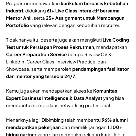
Program ini menawarkan
kurikulum berbasis kebutuhan
industri
, didukung
61+ Live Class Interaktif bersama
Mentor Ahli
, serta
25+ Assignment untuk Membangun
Portofolio
yang relevan dengan kebutuhan recruiter.
Tidak hanya itu, peserta juga akan mengikuti
Live Coding
Test untuk Persiapan Proses Rekrutmen
, mendapatkan
Career Preparation Service
berupa Review CV &
LinkedIn, Career Class, Interview Practice, dan
Showcase, serta memperoleh
pendampingan fasilitator
dan mentor yang tersedia 24/7
.
Kamu juga akan mendapatkan akses ke
Komunitas
Expert Business Intelligence & Data Analyst
yang bisa
membantu memperluas networking profesional.
Menariknya lagi, Dibimbing telah membantu
96% alumni
mendapatkan pekerjaan
dan memiliki jaringan
1.100+
hiring partner
yang siap membuka peluang karier lebih