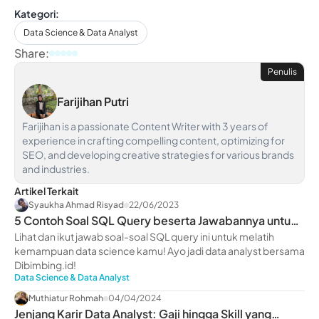
Kategori:
Data Science & Data Analyst
Share:
Penulis
Farijihan Putri
Farijihan is a passionate Content Writer with 3 years of
experience in crafting compelling content, optimizing for
SEO, and developing creative strategies for various brands
and industries.
Artikel Terkait
Syaukha Ahmad Risyad
22/06/2023
5 Contoh Soal SQL Query beserta Jawabannya untuk
Pemula
Lihat dan ikut jawab soal-soal SQL query ini untuk melatih
kemampuan data science kamu! Ayo jadi data analyst bersama
Dibimbing.id!
Data Science & Data Analyst
Muthiatur Rohmah
04/04/2024
Jenjang Karir Data Analyst: Gaji hingga Skill yang