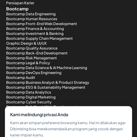
Persiapan Karier
Bootcamp
Bootcamp Data Engineering
Bootcamp Human Resources
Bootcamp Front-End Web Development
Bootcamp Finance & Accounting
Bootcamp Investment & Banking
Bootcamp Supply Chain Management
Graphic Design & UI/UX
Bootcamp Quality Assurance
Bootcamp Back-End Development
Bootcamp Risk Management
Bootcamp Legal & Policy
Bootcamp Data Science & AI Machine Learning
Bootcamp DevOps Engineering
Bootcamp Audit
Bootcamp Business Analyst & Product Strategy
Bootcamp ESG & Sustainability Management
Bootcamp Data Analytics
Bootcamp Digital Marketing
Bootcamp Cyber Security
Bootcamp Full-Stack Web Development
Metode Pembayaran
Kami melindungi privasi Anda
Kami akan simpan preferensi browsing kamu. Hal ini dilakukan agar
Dibimbing bisa merekomendasikan program yang cocok dengan
karier impian kamu.