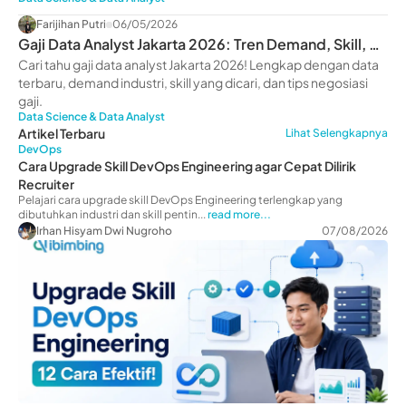
Farijihan Putri
06/05/2026
Gaji Data Analyst Jakarta 2026: Tren Demand, Skill, &
Prospek Karier
Cari tahu gaji data analyst Jakarta 2026! Lengkap dengan data
terbaru, demand industri, skill yang dicari, dan tips negosiasi
gaji.
Data Science & Data Analyst
Artikel Terbaru
Lihat Selengkapnya
DevOps
Cara Upgrade Skill DevOps Engineering agar Cepat Dilirik
Recruiter
Pelajari cara upgrade skill DevOps Engineering terlengkap yang
dibutuhkan industri dan skill pentin...
read more...
Irhan Hisyam Dwi Nugroho
07/08/2026