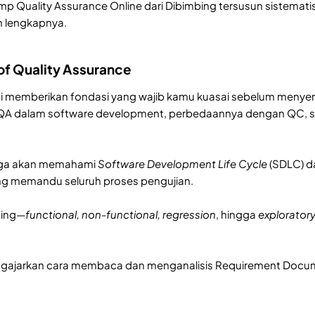
p Quality Assurance Online dari Dibimbing tersusun sistematis
n lengkapnya.
of Quality Assurance
 memberikan fondasi yang wajib kamu kuasai sebelum menyent
A dalam software development, perbedaannya dengan QC, ser
 juga akan memahami
Software Development Life Cycle
(SDLC) da
ang memandu seluruh proses pengujian.
ting—
functional, non-functional, regression
, hingga
explorator
ngajarkan cara membaca dan menganalisis Requirement Documen