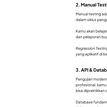
2. Manual Test
Manual testing a
dalam siklus peng
Kamu akan belajar 
dan pelaporan bu
Regression Testing
yang aplikatif di 
3. API & Data
Pengujian modern 
profesional. kam
bisa dipraktikkan 
Database fundamen