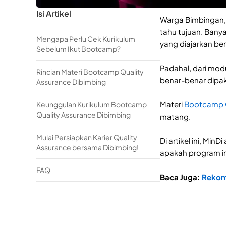
Isi Artikel
Warga Bimbingan,
tahu tujuan. Banya
Mengapa Perlu Cek Kurikulum
yang diajarkan be
Sebelum Ikut Bootcamp?
Padahal, dari mod
Rincian Materi Bootcamp Quality
benar-benar dipak
Assurance Dibimbing
Materi
Bootcamp Q
Keunggulan Kurikulum Bootcamp
Quality Assurance Dibimbing
matang.
Mulai Persiapkan Karier Quality
Di artikel ini, Mi
Assurance bersama Dibimbing!
apakah program ini
FAQ
Baca Juga:
Rekom