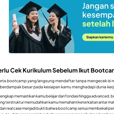
rlu Cek Kurikulum Sebelum Ikut Bootc
erta
bootcamp
yang langsung mendaftar tanpa mengecek isi m
a berdampak besar pada kesiapan kamu menghadapi dunia kerj
lengkap memastikan kamu belajar dari fondasi hingga advanced, 
ang terstruktur memudahkan kamu memahami keterkaitan antar mate
k dan real case menjadi bukti bahwa bootcamp serius membekali pen