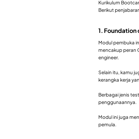
Kurikulum Bootcam
Berikut penjabara
1. Foundation 
Modul pembuka ini
mencakup peran Q
engineer.
Selain itu, kamu
kerangka kerja y
Berbagai jenis tes
penggunaannya.
Modul ini juga me
pemula.