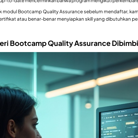
 up-to-date mencerminkan bahwa program mengikuti perkembangan t
modul Bootcamp Quality Assurance sebelum mendaftar, kamu
ertifikat atau benar-benar menyiapkan skill yang dibutuhkan p
teri Bootcamp Quality Assurance Dibimb