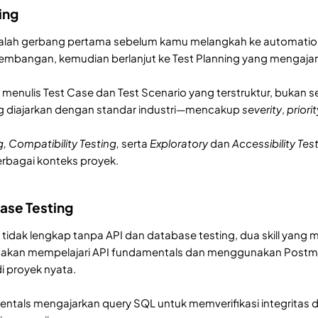
ing
dalah gerbang pertama sebelum kamu melangkah ke automatio
embangan, kemudian berlanjut ke Test Planning yang mengajark
menulis Test Case dan Test Scenario yang terstruktur, bukan s
g diajarkan dengan standar industri—mencakup
severity
,
priorit
, Compatibility Testing,
serta
Exploratory
dan
Accessibility Tes
berbagai konteks proyek.
base Testing
tidak lengkap tanpa API dan database testing, dua skill ya
u akan mempelajari API fundamentals dan menggunakan Postman
di proyek nyata.
tals mengajarkan query SQL untuk memverifikasi integritas da