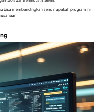
ools dan tren industri terkini.
 bisa membandingkan sendiri apakah program ini
erusahaan.
ing