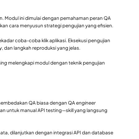
n. Modul ini dimulai dengan pemahaman peran QA
an cara menyusun strategi pengujian yang efisien.
ekadar coba-coba klik aplikasi. Eksekusi pengujian
y
, dan langkah reproduksi yang jelas.
ting
melengkapi modul dengan teknik pengujian
ng membedakan QA biasa dengan QA
engineer
 untuk manual API testing—skill yang langsung
ta, dilanjutkan dengan integrasi API dan database