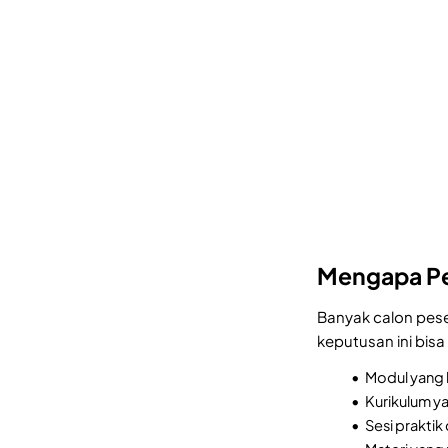
Mengapa Pe
Banyak calon pes
keputusan ini bis
Modul yang 
Kurikulum y
Sesi prakti