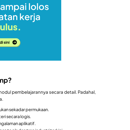
amp?
odul pembelajarannya secara detail. Padahal,
a.
bukan sekadar permukaan.
ri secara logis.
galaman aplikatif.