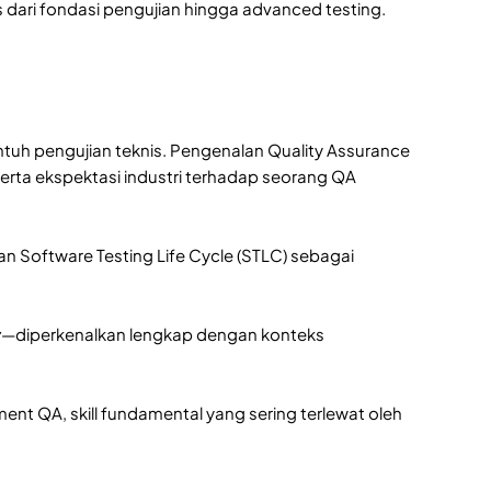
 dari fondasi pengujian hingga advanced testing.
uh pengujian teknis. Pengenalan Quality Assurance
ta ekspektasi industri terhadap seorang QA
n Software Testing Life Cycle (STLC) sebagai
y
—diperkenalkan lengkap dengan konteks
t QA, skill fundamental yang sering terlewat oleh