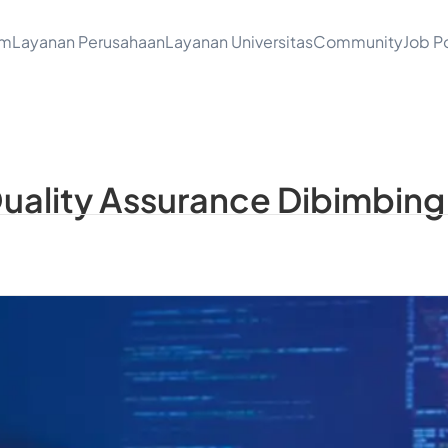
am
Layanan Perusahaan
Layanan Universitas
Community
Job Po
ality Assurance Dibimbing