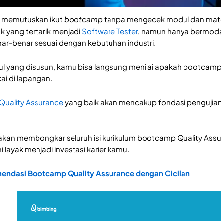
 memutuskan ikut
bootcamp
tanpa mengecek modul dan materin
k yang tertarik menjadi
Software Tester
, namun hanya bermod
nar-benar sesuai dengan kebutuhan industri.
ul yang disusun, kamu bisa langsung menilai apakah bootcamp
ai di lapangan.
uality Assurance
yang baik akan mencakup fondasi pengujian,
nDi akan membongkar seluruh isi kurikulum bootcamp Quality Ass
 layak menjadi investasi karier kamu.
endasi Bootcamp Quality Assurance dengan Cicilan