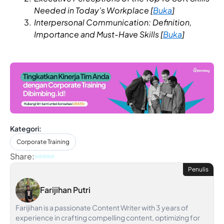
Needed in Today’s Workplace [
Buka
]
Interpersonal Communication: Definition,
Importance and Must-Have Skills [
Buka
]
Kategori:
Corporate Training
Share:
Penulis
Farijihan Putri
Farijihan is a passionate Content Writer with 3 years of
experience in crafting compelling content, optimizing for