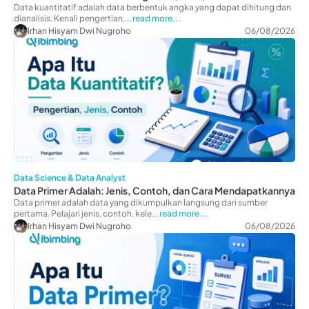
Data kuantitatif adalah data berbentuk angka yang dapat dihitung dan
dianalisis. Kenali pengertian,...
read more...
Irhan Hisyam Dwi Nugroho
06/08/2026
Data Science & Data Analyst
Data Primer Adalah: Jenis, Contoh, dan Cara Mendapatkannya
Data primer adalah data yang dikumpulkan langsung dari sumber
pertama. Pelajari jenis, contoh, kele...
read more...
Irhan Hisyam Dwi Nugroho
06/08/2026