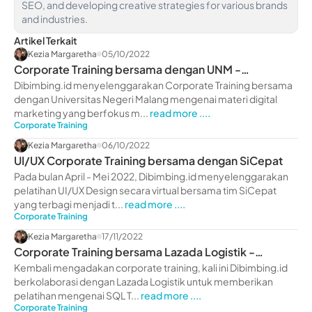
SEO, and developing creative strategies for various brands
and industries.
Artikel Terkait
Kezia Margaretha
05/10/2022
Corporate Training bersama dengan UNM -
dibimbing.id
Dibimbing.id menyelenggarakan Corporate Training bersama
dengan Universitas Negeri Malang mengenai materi digital
marketing yang berfokus m...
read more ....
Corporate Training
Kezia Margaretha
06/10/2022
UI/UX Corporate Training bersama dengan SiCepat
Pada bulan April - Mei 2022, Dibimbing.id menyelenggarakan
pelatihan UI/UX Design secara virtual bersama tim SiCepat
yang terbagi menjadi t...
read more ....
Corporate Training
Kezia Margaretha
17/11/2022
Corporate Training bersama Lazada Logistik -
dibimbing.id
Kembali mengadakan corporate training, kali ini Dibimbing.id
berkolaborasi dengan Lazada Logistik untuk memberikan
pelatihan mengenai SQL T...
read more ....
Corporate Training