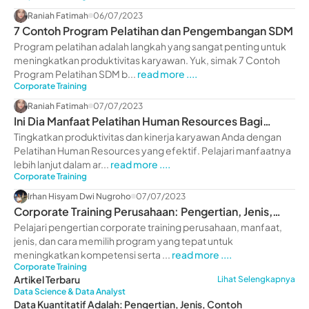
Raniah Fatimah
06/07/2023
7 Contoh Program Pelatihan dan Pengembangan SDM
Program pelatihan adalah langkah yang sangat penting untuk
meningkatkan produktivitas karyawan. Yuk, simak 7 Contoh
Program Pelatihan SDM b...
read more ....
Corporate Training
Raniah Fatimah
07/07/2023
Ini Dia Manfaat Pelatihan Human Resources Bagi
Perusahaan
Tingkatkan produktivitas dan kinerja karyawan Anda dengan
Pelatihan Human Resources yang efektif. Pelajari manfaatnya
lebih lanjut dalam ar...
read more ....
Corporate Training
Irhan Hisyam Dwi Nugroho
07/07/2023
Corporate Training Perusahaan: Pengertian, Jenis,
Manfaat
Pelajari pengertian corporate training perusahaan, manfaat,
jenis, dan cara memilih program yang tepat untuk
meningkatkan kompetensi serta ...
read more ....
Corporate Training
Artikel Terbaru
Lihat Selengkapnya
Data Science & Data Analyst
Data Kuantitatif Adalah: Pengertian, Jenis, Contoh