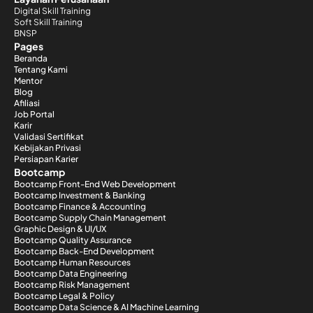
Digital Skill Training
Soft Skill Training
BNSP
Pages
Beranda
Tentang Kami
Mentor
Blog
Afiliasi
Job Portal
Karir
Validasi Sertifikat
Kebijakan Privasi
Persiapan Karier
Bootcamp
Bootcamp Front-End Web Development
Bootcamp Investment & Banking
Bootcamp Finance & Accounting
Bootcamp Supply Chain Management
Graphic Design & UI/UX
Bootcamp Quality Assurance
Bootcamp Back-End Development
Bootcamp Human Resources
Bootcamp Data Engineering
Bootcamp Risk Management
Bootcamp Legal & Policy
Bootcamp Data Science & AI Machine Learning