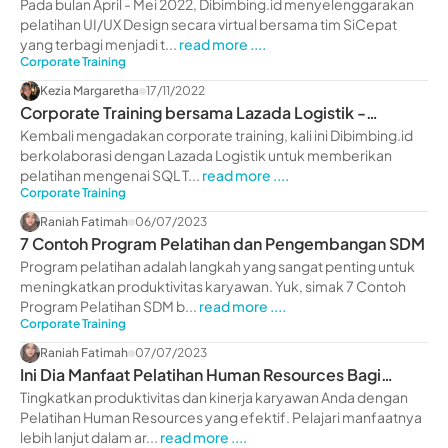
Pada bulan April - Mei 2022, Dibimbing.id menyelenggarakan
pelatihan UI/UX Design secara virtual bersama tim SiCepat
yang terbagi menjadi t...
read more ....
Corporate Training
Kezia Margaretha
17/11/2022
Corporate Training bersama Lazada Logistik -
dibimbing.id
Kembali mengadakan corporate training, kali ini Dibimbing.id
berkolaborasi dengan Lazada Logistik untuk memberikan
pelatihan mengenai SQL T...
read more ....
Corporate Training
Raniah Fatimah
06/07/2023
7 Contoh Program Pelatihan dan Pengembangan SDM
Program pelatihan adalah langkah yang sangat penting untuk
meningkatkan produktivitas karyawan. Yuk, simak 7 Contoh
Program Pelatihan SDM b...
read more ....
Corporate Training
Raniah Fatimah
07/07/2023
Ini Dia Manfaat Pelatihan Human Resources Bagi
Perusahaan
Tingkatkan produktivitas dan kinerja karyawan Anda dengan
Pelatihan Human Resources yang efektif. Pelajari manfaatnya
lebih lanjut dalam ar...
read more ....