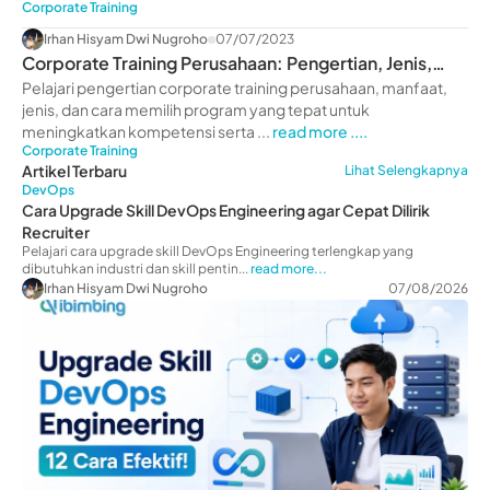
Corporate Training
Irhan Hisyam Dwi Nugroho
07/07/2023
Corporate Training Perusahaan: Pengertian, Jenis,
Manfaat
Pelajari pengertian corporate training perusahaan, manfaat,
jenis, dan cara memilih program yang tepat untuk
meningkatkan kompetensi serta ...
read more ....
Corporate Training
Artikel Terbaru
Lihat Selengkapnya
DevOps
Cara Upgrade Skill DevOps Engineering agar Cepat Dilirik
Recruiter
Pelajari cara upgrade skill DevOps Engineering terlengkap yang
dibutuhkan industri dan skill pentin...
read more...
Irhan Hisyam Dwi Nugroho
07/08/2026