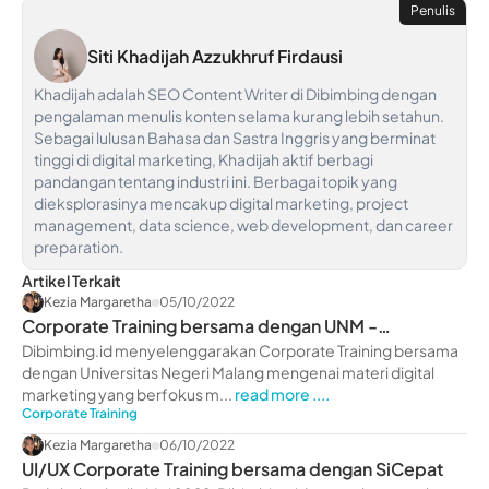
Penulis
Siti Khadijah Azzukhruf Firdausi
Khadijah adalah SEO Content Writer di Dibimbing dengan
pengalaman menulis konten selama kurang lebih setahun.
Sebagai lulusan Bahasa dan Sastra Inggris yang berminat
tinggi di digital marketing, Khadijah aktif berbagi
pandangan tentang industri ini. Berbagai topik yang
dieksplorasinya mencakup digital marketing, project
management, data science, web development, dan career
preparation.
Artikel Terkait
Kezia Margaretha
05/10/2022
Corporate Training bersama dengan UNM -
dibimbing.id
Dibimbing.id menyelenggarakan Corporate Training bersama
dengan Universitas Negeri Malang mengenai materi digital
marketing yang berfokus m...
read more ....
Corporate Training
Kezia Margaretha
06/10/2022
UI/UX Corporate Training bersama dengan SiCepat