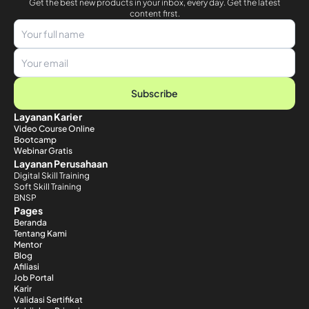
Get the best new products in your inbox, every day. Get the latest
content first.
Subscribe
Layanan Karier
Video Course Online
Bootcamp
Webinar Gratis
Layanan Perusahaan
Digital Skill Training
Soft Skill Training
BNSP
Pages
Beranda
Tentang Kami
Mentor
Blog
Afiliasi
Job Portal
Karir
Validasi Sertifikat