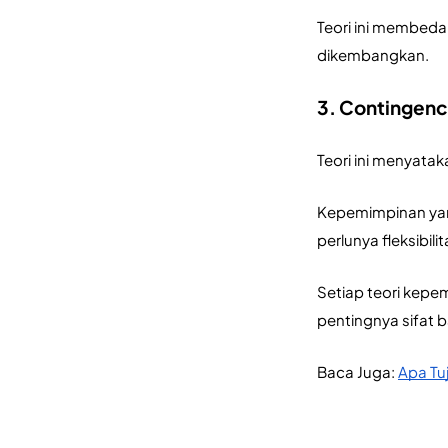
Teori ini membeda
dikembangkan.
3. Contingenc
Teori ini menyata
Kepemimpinan yang
perlunya fleksibi
Setiap teori kep
pentingnya sifat 
Baca Juga: 
Apa Tu