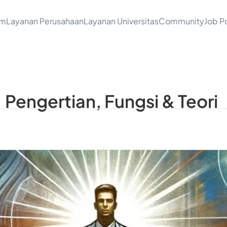
am
Layanan Perusahaan
Layanan Universitas
Community
Job Po
Pengertian, Fungsi & Teori