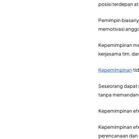
posisi terdepan a
Pemimpin biasany
memotivasi anggot
Kepemimpinan mel
kerjasama tim, dan
Kepemimpinan
 ti
Seseorang dapat 
tanpa memandang 
Kepemimpinan efek
Kepemimpinan efek
perencanaan dan 