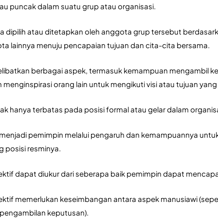
tau puncak dalam suatu grup atau organisasi. 
a dipilih atau ditetapkan oleh anggota grup tersebut berda
a lainnya menuju pencapaian tujuan dan cita-cita bersama.
ibatkan berbagai aspek, termasuk kemampuan mengambil kepu
 menginspirasi orang lain untuk mengikuti visi atau tujuan yang
dak hanya terbatas pada posisi formal atau gelar dalam organis
menjadi pemimpin melalui pengaruh dan kemampuannya untuk
posisi resminya. 
tif dapat diukur dari seberapa baik pemimpin dapat mencapai
tif memerlukan keseimbangan antara aspek manusiawi (seperti
pengambilan keputusan).