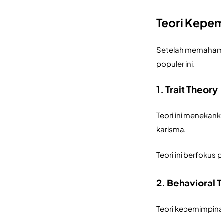
Teori Kepe
Setelah memahami
populer ini.
1. Trait Theory
Teori ini menekan
karisma. 
Teori ini berfokus
2. Behavioral 
Teori kepemimpinan