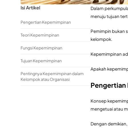
Isi Artikel
Dalam perkumpula
menuju tujuan tert
Pengertian Kepemimpinan
Pemimpin bukan s
Teori Kepemimpinan
kelompok.
Fungsi Kepemimpinan
Kepemimpinan ada
Tujuan Kepemimpinan
Apakah kepemimpi
Pentingnya Kepemimpinan dalam
Kelompok atau Organisasi
Pengertian
Konsep kepemimpin
mengetuai atau m
Dengan demikian, 