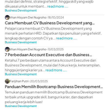
mulai dari definisi, strategi efektif, hingga skill yang wajib
dikuasai untuk membant...
read more ....
Business Development
Irhan Hisyam Dwi Nugroho
18/10/2024
Cara Membuat CV Business Development yang
Menarik HRD, dan Contohnya
Pelajari cara membuat CV Business Development yang
menarik perhatian HRD. Dapatkan tips penulisan yang efektif,
lengkap dengan contoh CV ya...
read more ....
Business Development
Irhan Hisyam Dwi Nugroho
11/03/2025
7 Perbedaan Account Executive dan Business
Development
Ketahui 7 perbedaan utama antara Account Executive dan
Business Development, mulai dari fokus kerja, keterampilan,
hingga jenjang karier ya...
read more ....
Business Development
Farijihan Putri
20/03/2025
Panduan Memilih Bootcamp Business Development
Terbaik
Temukan panduan memilih Bootcamp Business Development
terbaik untuk upgrade skill, bangun karier, dan dapatkan
peluang kerja lebih luas!
Business Development