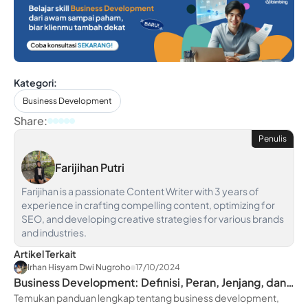
Kategori:
Business Development
Share:
Penulis
Farijihan Putri
Farijihan is a passionate Content Writer with 3 years of
experience in crafting compelling content, optimizing for
SEO, and developing creative strategies for various brands
and industries.
Artikel Terkait
Irhan Hisyam Dwi Nugroho
17/10/2024
Business Development: Definisi, Peran, Jenjang, dan
Skill yang Harus Dikuasai
Temukan panduan lengkap tentang business development,