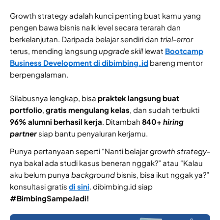
Growth strategy adalah kunci penting buat kamu yang
pengen bawa bisnis naik level secara terarah dan
berkelanjutan. Daripada belajar sendiri dan
trial-error
terus, mending langsung
upgrade skill
lewat
Bootcamp
Business Development di dibimbing.id
bareng mentor
berpengalaman.
Silabusnya lengkap, bisa
praktek langsung buat
portfolio
,
gratis mengulang kelas
, dan sudah terbukti
96% alumni berhasil kerja
. Ditambah
840+
hiring
partner
siap bantu penyaluran kerjamu.
Punya pertanyaan seperti “Nanti belajar
growth strategy
-
nya bakal ada studi kasus beneran nggak?” atau “Kalau
aku belum punya
background
bisnis, bisa ikut nggak ya?”
konsultasi gratis
di sini
. dibimbing.id siap
#BimbingSampeJadi!