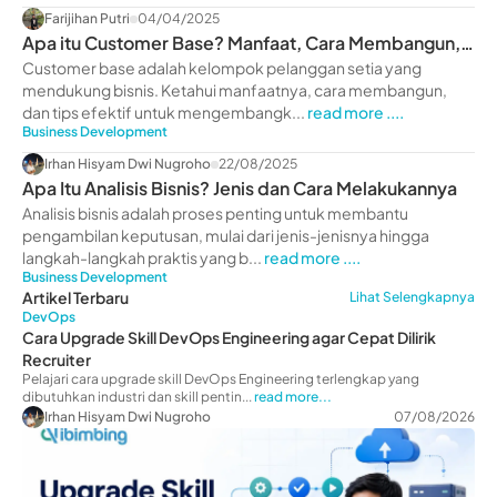
Farijihan Putri
04/04/2025
Apa itu Customer Base? Manfaat, Cara Membangun,
& Tips
Customer base adalah kelompok pelanggan setia yang
mendukung bisnis. Ketahui manfaatnya, cara membangun,
dan tips efektif untuk mengembangk...
read more ....
Business Development
Irhan Hisyam Dwi Nugroho
22/08/2025
Apa Itu Analisis Bisnis? Jenis dan Cara Melakukannya
Analisis bisnis adalah proses penting untuk membantu
pengambilan keputusan, mulai dari jenis-jenisnya hingga
langkah-langkah praktis yang b...
read more ....
Business Development
Artikel Terbaru
Lihat Selengkapnya
DevOps
Cara Upgrade Skill DevOps Engineering agar Cepat Dilirik
Recruiter
Pelajari cara upgrade skill DevOps Engineering terlengkap yang
dibutuhkan industri dan skill pentin...
read more...
Irhan Hisyam Dwi Nugroho
07/08/2026