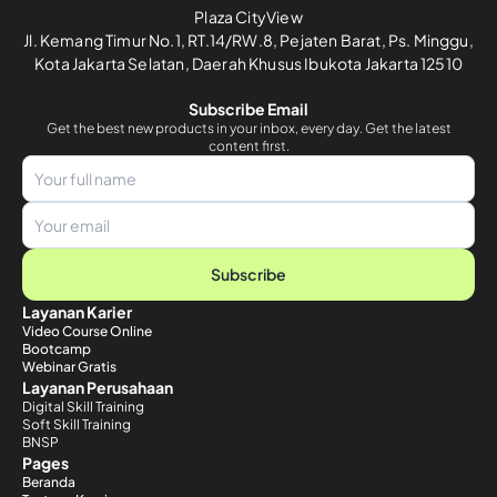
Plaza CityView
Jl. Kemang Timur No.1, RT.14/RW.8, Pejaten Barat, Ps. Minggu,
Kota Jakarta Selatan, Daerah Khusus Ibukota Jakarta 12510
Subscribe Email
Get the best new products in your inbox, every day. Get the latest
content first.
Subscribe
Layanan Karier
Video Course Online
Bootcamp
Webinar Gratis
Layanan Perusahaan
Digital Skill Training
Soft Skill Training
BNSP
Pages
Beranda