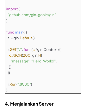
import
(
"github.com/gin-gonic/gin"
)
func
main
() {
r := gin.
Default
()
r.
GET
(
"/"
,
func
(
c
*gin.Context) {
c
.
JSON
(
200
, gin.
H
{
"message"
:
"Hello, World!"
,
})
})
r.
Run
(
":8080"
)
}
4. Menjalankan Server