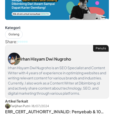
Kategori:
Golang
Share:
Penulis
Irhan Hisyam Dwi Nugroho
Irhan Hisyam Dwi Nugroho is an SEO Specialist and Content
Writer with 4 years of experience in optimizing websites and
writing relevant content for various brands and industries.
Currently, I also work as a Content Writer at Dibimbing.id
and actively share content about technology, SEO, and
digital marketing through various platforms.
Artikel Terkait
Farijihan Putri
18/07/2024
ERR_CERT_AUTHORITY_INVALID: Penyebab & 10