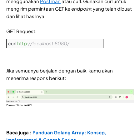
menggunakan
Postman
atau curl. Gunakan curl untuk
mengirim permintaan GET ke
endpoint
yang telah dibuat
dan lihat hasilnya.
GET Request:
curl
http:
//localhost:8080/
Jika semuanya berjalan dengan baik, kamu akan
menerima respons berikut:
Baca juga :
Panduan Golang Array: Konsep,
Implementasi & Contoh Script