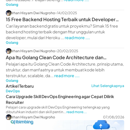
Golang
Irhan Hisyam Dwi Nugroho
14/02/2025
15 Free Backend Hosting Terbaik untuk Developer
2025
Cari layanan backend gratis untuk proyekmu? Simak 15 free
backend hosting terbaik dengan fitur unggulan untuk
developer, mulai dari Heroku ...
read more ....
Golang
Irhan Hisyam Dwi Nugroho
20/02/2025
Apa Itu Golang Clean Code Architecture dan
Manfaatnya
Pelajari apa itu Golang Clean Code Architecture, prinsip utama,
struktur, dan manfaatnya untuk membuat kode lebih
terstruktur, scalable, da...
read more ....
Golang
Artikel Terbaru
Lihat Selengkapnya
DevOps
Cara Upgrade Skill DevOps Engineering agar Cepat Dilirik
Recruiter
Pelajari cara upgrade skill DevOps Engineering terlengkap yang
dibutuhkan industri dan skill pentin...
read more...
Irhan Hisyam Dwi Nugroho
07/08/2026