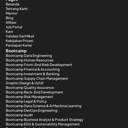
Beranda
Tentang Kami
Mentor
Blog
Afiliasi
Job Portal
Karir
Validasi Sertifikat
Kebijakan Privasi
Persiapan Karier
Bootcamp
Bootcamp Data Engineering
Bootcamp Human Resources
Bootcamp Front-End Web Development
Bootcamp Finance & Accounting
Bootcamp Investment & Banking
Bootcamp Supply Chain Management
Graphic Design & UI/UX
Bootcamp Quality Assurance
Bootcamp Back-End Development
Bootcamp Risk Management
Bootcamp Legal & Policy
Bootcamp Data Science & AI Machine Learning
Bootcamp DevOps Engineering
Bootcamp Audit
Bootcamp Business Analyst & Product Strategy
Bootcamp ESG & Sustainability Management