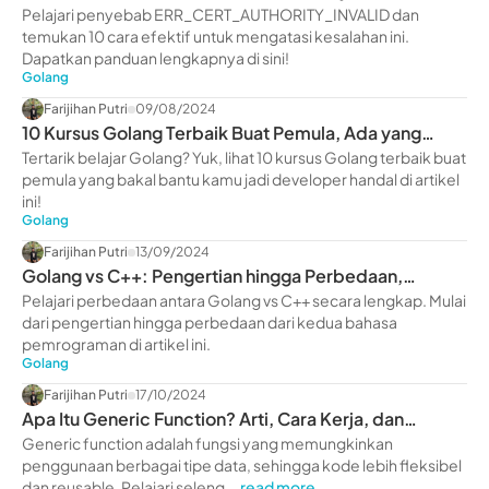
Cara Mengatasi
Pelajari penyebab ERR_CERT_AUTHORITY_INVALID dan
temukan 10 cara efektif untuk mengatasi kesalahan ini.
Dapatkan panduan lengkapnya di sini!
Golang
Farijihan Putri
09/08/2024
10 Kursus Golang Terbaik Buat Pemula, Ada yang
Gratis Loh!
Tertarik belajar Golang? Yuk, lihat 10 kursus Golang terbaik buat
pemula yang bakal bantu kamu jadi developer handal di artikel
ini!
Golang
Farijihan Putri
13/09/2024
Golang vs C++: Pengertian hingga Perbedaan,
Lengkap!
Pelajari perbedaan antara Golang vs C++ secara lengkap. Mulai
dari pengertian hingga perbedaan dari kedua bahasa
pemrograman di artikel ini.
Golang
Farijihan Putri
17/10/2024
Apa Itu Generic Function? Arti, Cara Kerja, dan
Contoh
Generic function adalah fungsi yang memungkinkan
penggunaan berbagai tipe data, sehingga kode lebih fleksibel
dan reusable. Pelajari seleng...
read more ....