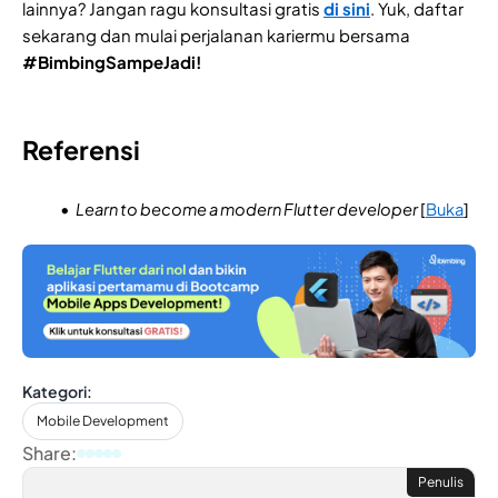
lainnya? Jangan ragu konsultasi gratis
di sini
. Yuk, daftar
sekarang dan mulai perjalanan kariermu bersama
#BimbingSampeJadi!
Referensi
Learn to become a modern Flutter developer
[
Buka
]
Kategori:
Mobile Development
Share:
Penulis