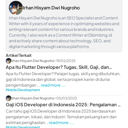
Irhan Hisyam Dwi Nugroho
Irhan Hisyam Dwi Nugroho is an SEO Specialist and Content
Writer with 4 years of experience in optimizing websites and
writing relevant content for various brands and industries.
Currently, I also work as a Content Writer at Dibimbing.id
and actively share content about technology, SEO, and
digital marketing through various platforms.
Artikel Terkait
Irhan Hisyam Dwi Nugroho
19/02/2025
Apa Itu Flutter Developer? Tugas, Skill, Gaji, dan
Karier
Apa itu Flutter Developer? Pelajari tugas, skill yang dibutuhkan,
gaji di Indonesia dan global, serta prospek karier di dunia
pengembangan ...
read more ....
Mobile Development
Irhan Hisyam Dwi Nugroho
05/03/2025
Gaji iOS Developer di Indonesia 2025: Pengalaman &
Lokasi
Cari tahu gaji iOS Developer di Indonesia 2025 berdasarkan
pengalaman, lokasi, dan industri. Temukan peluang karir dan
estimasi penghasilan...
read more ....
Mobile Development