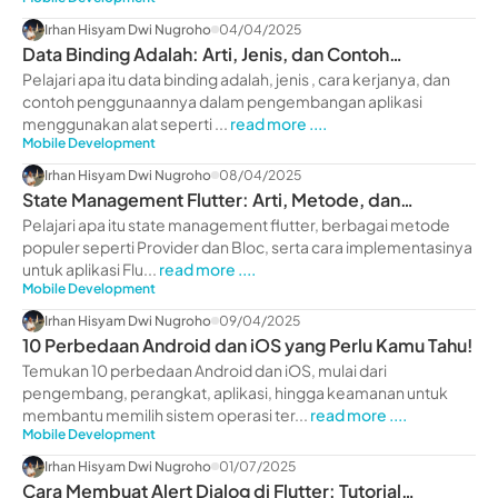
Irhan Hisyam Dwi Nugroho
04/04/2025
Data Binding Adalah: Arti, Jenis, dan Contoh
Penggunaan
Pelajari apa itu data binding adalah, jenis , cara kerjanya, dan
contoh penggunaannya dalam pengembangan aplikasi
menggunakan alat seperti ...
read more ....
Mobile Development
Irhan Hisyam Dwi Nugroho
08/04/2025
State Management Flutter: Arti, Metode, dan
Implementasi
Pelajari apa itu state management flutter, berbagai metode
populer seperti Provider dan Bloc, serta cara implementasinya
untuk aplikasi Flu...
read more ....
Mobile Development
Irhan Hisyam Dwi Nugroho
09/04/2025
10 Perbedaan Android dan iOS yang Perlu Kamu Tahu!
Temukan 10 perbedaan Android dan iOS, mulai dari
pengembang, perangkat, aplikasi, hingga keamanan untuk
membantu memilih sistem operasi ter...
read more ....
Mobile Development
Irhan Hisyam Dwi Nugroho
01/07/2025
Cara Membuat Alert Dialog di Flutter: Tutorial