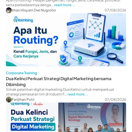
Apa itu routing? Pelajari pengertian, fungsi, jenis, cara kerja, protokol,
serta perbedaannya denga...
read more...
Irhan Hisyam Dwi Nugroho
07/08/2026
Corporate Training
Dua Kelinci Perkuat Strategi Digital Marketing bersama
Dibimbing
Simak pelatihan digital marketing Dua Kelinci untuk memperkuat
strategi pemasaran tim di industri F...
read more...
Farijihan Putri
07/08/2026