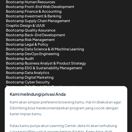
Bootcamp Human Resources
Bootcamp Front-End Web Development
Bootcamp Finance & Accounting
Bootcamp Investment & Banking
Bootcamp Supply Chain Management
Graphic Design & UI/UX
Bootcamp Quality Assurance
Bootcamp Back-End Development
Bootcamp Risk Management
Bootcamp Legal & Policy
Bootcamp Data Science & AI Machine Learning
Bootcamp DevOps Engineering
Bootcamp Audit
Bootcamp Business Analyst & Product Strategy
Bootcamp ESG & Sustainability Management
Bootcamp Data Analytics
Bootcamp Digital Marketing
Bootcamp Cyber Security
Bootcamp Full-Stack Web Development
Metode Pembayaran
Kami melindungi privasi Anda
Kami akan simpan preferensi browsing kamu. Hal ini dilakukan agar
Dibimbing bisa merekomendasikan program yang cocok dengan
karier impian kamu.
Kalau kamu punya akun Learning Center, data ini akan terhubung
Hi!👋
juga ke profilmu untuk proses belajar di kelas. Kamu bisa ubah