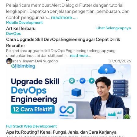
Lengkap
Pelajari cara membuat Alert Dialog di Flutter dengan tutorial
lengkap ini. Dapatkan penjelasan pengertian, pembuatan, dan
contoh penggunaan...
read more ....
Mobile Development
Artikel Terbaru
Lihat Selengkapnya
DevOps
Cara Upgrade Skill DevOps Engineering agar Cepat Dilirik
Recruiter
Pelajari cara upgrade skill DevOps Engineering terlengkap yang
dibutuhkan industri dan skill pentin...
read more...
Irhan Hisyam Dwi Nugroho
07/08/2026
Full Stack Web Development
Apa Itu Routing? Kenali Fungsi, Jenis, dan Cara Kerjanya