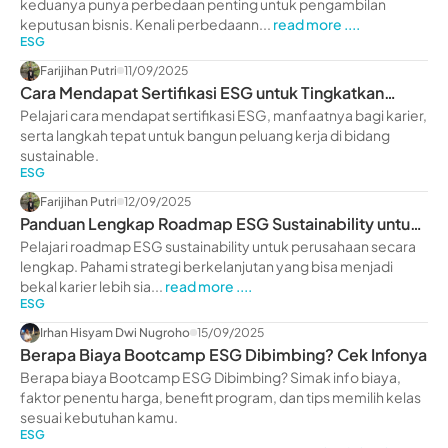
keduanya punya perbedaan penting untuk pengambilan
keputusan bisnis. Kenali perbedaann...
read more ....
ESG
Farijihan Putri
11/09/2025
Cara Mendapat Sertifikasi ESG untuk Tingkatkan
Karier
Pelajari cara mendapat sertifikasi ESG, manfaatnya bagi karier,
serta langkah tepat untuk bangun peluang kerja di bidang
sustainable.
ESG
Farijihan Putri
12/09/2025
Panduan Lengkap Roadmap ESG Sustainability untuk
Perusahaan
Pelajari roadmap ESG sustainability untuk perusahaan secara
lengkap. Pahami strategi berkelanjutan yang bisa menjadi
bekal karier lebih sia...
read more ....
ESG
Irhan Hisyam Dwi Nugroho
15/09/2025
Berapa Biaya Bootcamp ESG Dibimbing? Cek Infonya
Berapa biaya Bootcamp ESG Dibimbing? Simak info biaya,
faktor penentu harga, benefit program, dan tips memilih kelas
sesuai kebutuhan kamu.
ESG