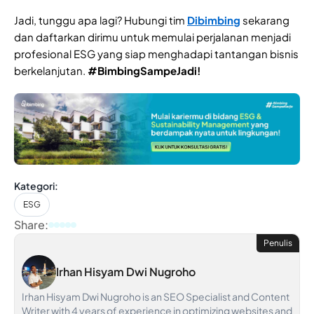
Jadi, tunggu apa lagi? Hubungi tim
Dibimbing
sekarang
dan daftarkan dirimu untuk memulai perjalanan menjadi
profesional ESG yang siap menghadapi tantangan bisnis
berkelanjutan.
#BimbingSampeJadi!
Kategori:
ESG
Share:
Penulis
Irhan Hisyam Dwi Nugroho
Irhan Hisyam Dwi Nugroho is an SEO Specialist and Content
Writer with 4 years of experience in optimizing websites and