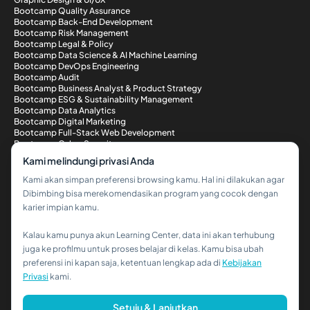
Bootcamp Quality Assurance
Bootcamp Back-End Development
Bootcamp Risk Management
Bootcamp Legal & Policy
Bootcamp Data Science & AI Machine Learning
Bootcamp DevOps Engineering
Bootcamp Audit
Bootcamp Business Analyst & Product Strategy
Bootcamp ESG & Sustainability Management
Bootcamp Data Analytics
Bootcamp Digital Marketing
Bootcamp Full-Stack Web Development
Bootcamp Cyber Security
Metode Pembayaran
Kami melindungi privasi Anda
Kami akan simpan preferensi browsing kamu. Hal ini dilakukan agar
Dibimbing bisa merekomendasikan program yang cocok dengan
karier impian kamu.
Kalau kamu punya akun Learning Center, data ini akan terhubung
Hi!👋
juga ke profilmu untuk proses belajar di kelas. Kamu bisa ubah
preferensi ini kapan saja, ketentuan lengkap ada di
Kebijakan
Kalau kamu butuh bantuan,
Privasi
kami.
hubungi kami via WhatsApp ya!
© 2026 PT Dibimbing. All Rights Reserved
Setuju & Lanjutkan