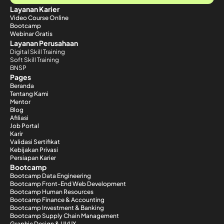
Layanan Karier
Video Course Online
Bootcamp
Webinar Gratis
Layanan Perusahaan
Digital Skill Training
Soft Skill Training
BNSP
Pages
Beranda
Tentang Kami
Mentor
Blog
Afiliasi
Job Portal
Karir
Validasi Sertifikat
Kebijakan Privasi
Persiapan Karier
Bootcamp
Bootcamp Data Engineering
Bootcamp Front-End Web Development
Bootcamp Human Resources
Bootcamp Finance & Accounting
Bootcamp Investment & Banking
Bootcamp Supply Chain Management
Graphic Design & UI/UX