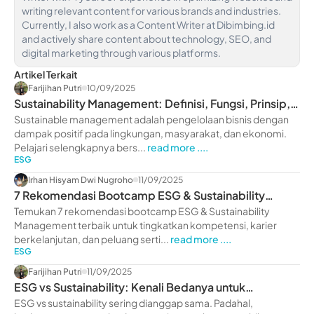
writing relevant content for various brands and industries.
Currently, I also work as a Content Writer at Dibimbing.id
and actively share content about technology, SEO, and
digital marketing through various platforms.
Artikel Terkait
Farijihan Putri
10/09/2025
Sustainability Management: Definisi, Fungsi, Prinsip,
hingga Strategi
Sustainable management adalah pengelolaan bisnis dengan
dampak positif pada lingkungan, masyarakat, dan ekonomi.
Pelajari selengkapnya bers...
read more ....
ESG
Irhan Hisyam Dwi Nugroho
11/09/2025
7 Rekomendasi Bootcamp ESG & Sustainability
Management
Temukan 7 rekomendasi bootcamp ESG & Sustainability
Management terbaik untuk tingkatkan kompetensi, karier
berkelanjutan, dan peluang serti...
read more ....
ESG
Farijihan Putri
11/09/2025
ESG vs Sustainability: Kenali Bedanya untuk
Keputusan Bisnis
ESG vs sustainability sering dianggap sama. Padahal,