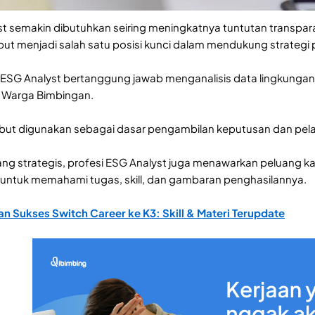
st semakin dibutuhkan seiring meningkatnya tuntutan transparan
but menjadi salah satu posisi kunci dalam mendukung strategi
ESG Analyst bertanggung jawab menganalisis data lingkungan, so
, Warga Bimbingan.
rsebut digunakan sebagai dasar pengambilan keputusan dan pel
ang strategis, profesi ESG Analyst juga menawarkan peluang kar
untuk memahami tugas, skill, dan gambaran penghasilannya.
n Sukses Switch Career ke K3: Skill & Materi Terupdate