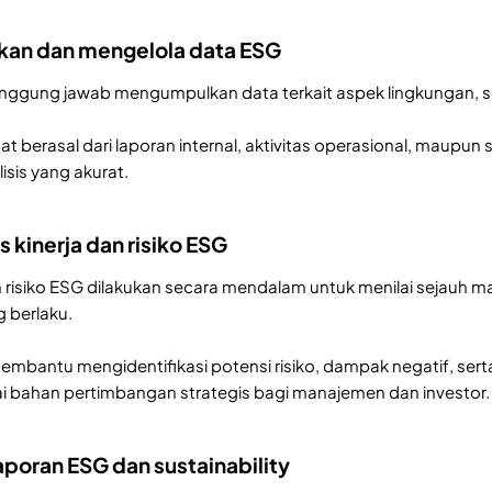
kan dan mengelola data ESG
nggung jawab mengumpulkan data terkait aspek lingkungan, so
t berasal dari laporan internal, aktivitas operasional, maupun
isis yang akurat.
s kinerja dan risiko ESG
dan risiko ESG dilakukan secara mendalam untuk menilai sejauh
g berlaku.
mbantu mengidentifikasi potensi risiko, dampak negatif, serta 
 bahan pertimbangan strategis bagi manajemen dan investor.
aporan ESG dan sustainability