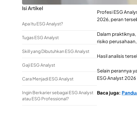
Isi Artikel
Profesi ESG Analy
2026, peran terse
Apa Itu ESG Analyst?
Dalam praktiknya, 
Tugas ESG Analyst
risiko perusahaan
Skill yang Dibutuhkan ESG Analyst
Hasil analisis te
Gaji ESG Analyst
Selain perannya y
ESG Analyst 2026 
Cara Menjadi ESG Analyst
Ingin Berkarier sebagai ESG Analyst
Baca juga:
Pandua
atau ESG Professional?