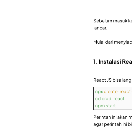
Sebelum masuk ke
lancar.
Mulai dari menyi
1. Instalasi Re
React JS bisa lan
npx
create-react
cd crud-react
npm start
Perintah ini akan
agar perintah ini b