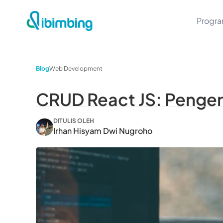
Progr
Blog
Web Development
CRUD React JS: Pengert
DITULIS OLEH
Irhan Hisyam Dwi Nugroho