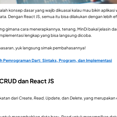
lah konsep dasar yang wajib dikuasai kalau mau bikin aplika
a. Dengan React JS, semua itu bisa dilakukan dengan lebih ef
g gimana cara menerapkannya, tenang, MinDi bakal jelasin dari 
implementasi lengkap yang bisa langsung dicoba.
enasaran, yuk langsung simak pembahasannya!
h Pemrograman Dart: Sintaks, Program, dan Implementasi
 CRUD dan React JS
katan dari
Create, Read, Update,
dan
Delete
, yang merupakan
 untuk menambahkan data baru,
Read
untuk menampilkan dat