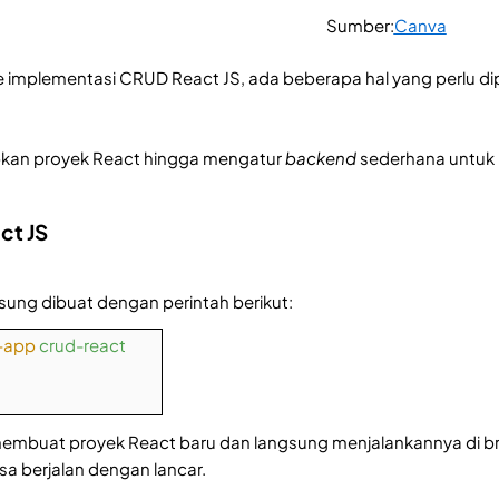
Sumber:
Canva
 implementasi CRUD React JS, ada beberapa hal yang perlu d
apkan proyek React hingga mengatur
backend
sederhana untuk 
act JS
gsung dibuat dengan perintah berikut:
-app
crud-react
 membuat proyek React baru dan langsung menjalankannya di bro
isa berjalan dengan lancar.