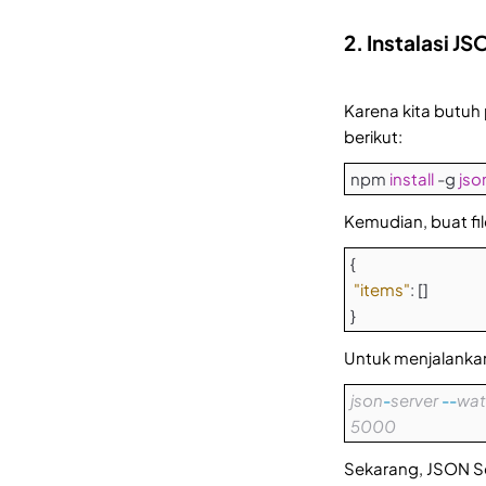
2. Instalasi 
Karena kita butuh
berikut:
npm
install
-g
jso
Kemudian, buat fil
{
"items"
: []
}
Untuk menjalankan
json
-
server
--
wat
5000
Sekarang, JSON Se