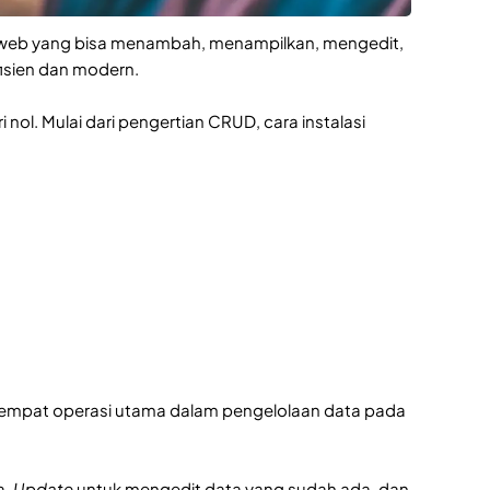
si web yang bisa menambah, menampilkan, mengedit,
isien dan modern.
nol. Mulai dari pengertian CRUD, cara instalasi
 empat operasi utama dalam pengelolaan data pada
a,
Update
untuk mengedit data yang sudah ada, dan