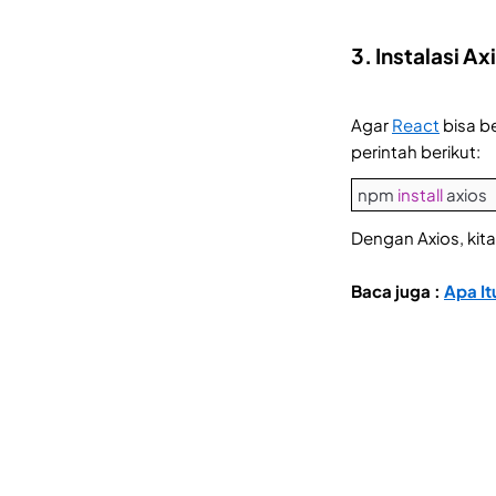
3. Instalasi A
Agar
React
bisa b
perintah berikut:
npm
install
axios
Dengan Axios, kit
Baca juga :
Apa It