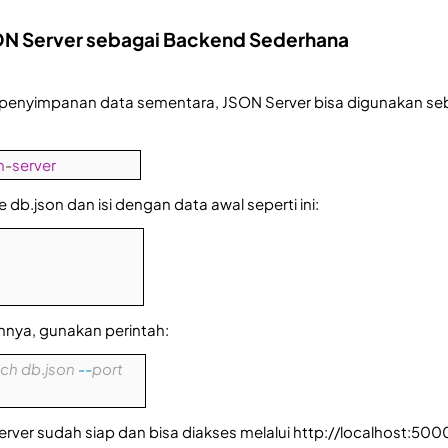
JSON Server sebagai Backend Sederhana
 penyimpanan data sementara, JSON Server bisa digunakan se
n
-
server
e db.json dan isi dengan data awal seperti ini:
nya, gunakan perintah:
ch
db
.
json
--
port
rver sudah siap dan bisa diakses melalui http://localhost:500