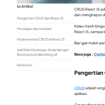
Isi Artikel
CRUD React JS ada
dan menghapus dat
Pengertian CRUD dan React JS
Kalau masih bingun
Persiapan dan Instalasi
React JS, sampai 
Implementasi CRUD di React JS
Biar gak makin p
Jadi Web Developer Andal dengan
Baca juga :
Conto
Bootcamp di dibimbing.id!
Referensi
Pengertian
CRUD
adalah sing
aplikasi.
Create
digunakan