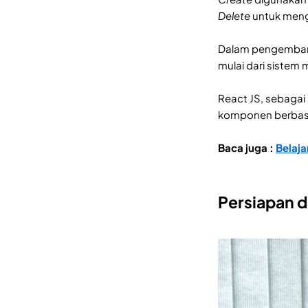
Delete
untuk men
Dalam pengembang
mulai dari siste
React JS, sebagai
komponen berbasis
Baca juga :
Belaja
Persiapan d