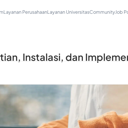
am
Layanan Perusahaan
Layanan Universitas
Community
Job Po
ian, Instalasi, dan Impleme