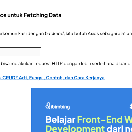
xios untuk Fetching Data
erkomunikasi dengan
backend
, kita butuh Axios sebagai alat
a bisa melakukan request HTTP dengan lebih sederhana diband
u CRUD? Arti, Fungsi, Contoh, dan Cara Kerjanya