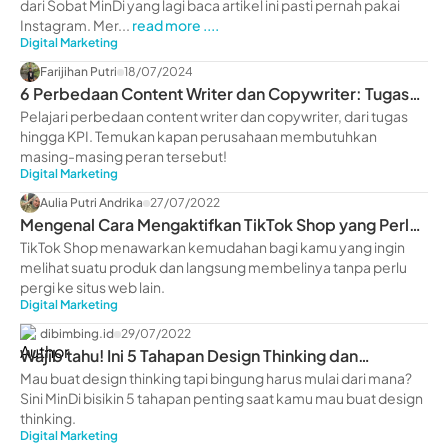
dari Sobat MinDi yang lagi baca artikel ini pasti pernah pakai
Instagram. Mer...
read more ....
Digital Marketing
Farijihan Putri
18/07/2024
6 Perbedaan Content Writer dan Copywriter: Tugas
hingga KPI
Pelajari perbedaan content writer dan copywriter, dari tugas
hingga KPI. Temukan kapan perusahaan membutuhkan
masing-masing peran tersebut!
Digital Marketing
Aulia Putri Andrika
27/07/2022
Mengenal Cara Mengaktifkan TikTok Shop yang Perlu
Kamu Ketahui
TikTok Shop menawarkan kemudahan bagi kamu yang ingin
melihat suatu produk dan langsung membelinya tanpa perlu
pergi ke situs web lain.
Digital Marketing
dibimbing.id
29/07/2022
Wajib tahu! Ini 5 Tahapan Design Thinking dan
Penerapannya
Mau buat design thinking tapi bingung harus mulai dari mana?
Sini MinDi bisikin 5 tahapan penting saat kamu mau buat design
thinking.
Digital Marketing