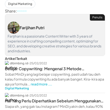
Digital Marketing
Share:
Penulis
Farijihan Putri
Farijihan is a passionate Content Writer with 3 years of
experience in crafting compelling content, optimizing for
SEO, and developing creative strategies for various brands
and industries.
Artikel Terkait
dibimbing.id
25/02/2022
Belajar Copywriting: Mengenal 3 Metode
Copywriting Terbaik
Sobat MinDi yang lagi belajar copywriting, pasti udah tau deh
kalau formula copywriting itu ada banyak banget. Kira-kira apa
aja ya formula...
read more ....
Digital Marketing
dibimbing.id
25/02/2022
Hal Yang Perlu Diperhatikan Sebelum Menggunakan
IG Ads
Siapa sih, yang gak tau Instagram? MinDi yakin deh, kalau 90%