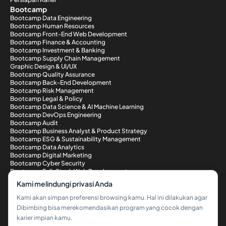
Bootcamp
Bootcamp Data Engineering
Bootcamp Human Resources
Bootcamp Front-End Web Development
Bootcamp Finance & Accounting
Bootcamp Investment & Banking
Bootcamp Supply Chain Management
Graphic Design & UI/UX
Bootcamp Quality Assurance
Bootcamp Back-End Development
Bootcamp Risk Management
Bootcamp Legal & Policy
Bootcamp Data Science & AI Machine Learning
Bootcamp DevOps Engineering
Bootcamp Audit
Bootcamp Business Analyst & Product Strategy
Bootcamp ESG & Sustainability Management
Bootcamp Data Analytics
Bootcamp Digital Marketing
Bootcamp Cyber Security
Bootcamp Full-Stack Web Development
Metode Pembayaran
Kami melindungi privasi Anda
Kami akan simpan preferensi browsing kamu. Hal ini dilakukan agar
Dibimbing bisa merekomendasikan program yang cocok dengan
karier impian kamu.