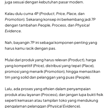
juga sesuai dengan kebutuhan pasar modern.
Kalau dulu cuma 4P (
Product, Price, Place
, dan
Promotion
). Sekarang konsep ini berkembang jadi 7P
dengan tambahan
People, Process
, dan
Physical
Evidence
.
Nah, bayangin 7P ini sebagai komponen penting yang
harus kamu racik dengan pas.
Mulai dari produk yang harus relevan (
Product
), harga
yang kompetitif (
Price)
, distribusi yang tepat (
Place
),
promosi yang menarik (
Promotion
), hingga memastikan
tim yang solid dan pelanggan yang puas (
People
).
Lalu, ada proses yang efisien dalam penyampaian
produk atau layanan (
Process
), dan jangan lupa bukti fisik
seperti kemasan atau tampilan toko yang mendukung
pengalaman pelanggan (
Physical Evidence
).