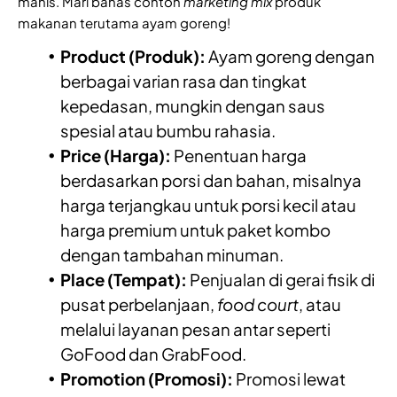
manis. Mari bahas contoh
marketing mix
produk
makanan terutama ayam goreng!
Product (Produk):
Ayam goreng dengan
berbagai varian rasa dan tingkat
kepedasan, mungkin dengan saus
spesial atau bumbu rahasia.
Price (Harga):
Penentuan harga
berdasarkan porsi dan bahan, misalnya
harga terjangkau untuk porsi kecil atau
harga premium untuk paket kombo
dengan tambahan minuman.
Place (Tempat):
Penjualan di gerai fisik di
pusat perbelanjaan,
food court
, atau
melalui layanan pesan antar seperti
GoFood dan GrabFood.
Promotion (Promosi):
Promosi lewat