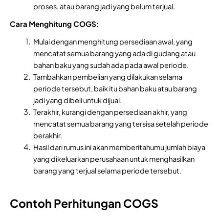
proses, atau barang jadi yang belum terjual.
Cara Menghitung COGS:
Mulai dengan menghitung persediaan awal, yang
mencatat semua barang yang ada di gudang atau
bahan baku yang sudah ada pada awal periode.
Tambahkan pembelian yang dilakukan selama
periode tersebut, baik itu bahan baku atau barang
jadi yang dibeli untuk dijual.
Terakhir, kurangi dengan persediaan akhir, yang
mencatat semua barang yang tersisa setelah periode
berakhir.
Hasil dari rumus ini akan memberitahumu jumlah biaya
yang dikeluarkan perusahaan untuk menghasilkan
barang yang terjual selama periode tersebut.
Contoh Perhitungan COGS