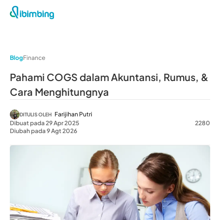
Blog
Finance
Pahami COGS dalam Akuntansi, Rumus, &
Cara Menghitungnya
Farijihan Putri
DITULIS OLEH
Dibuat pada 29 Apr 2025
2280
Diubah pada 9 Agt 2026