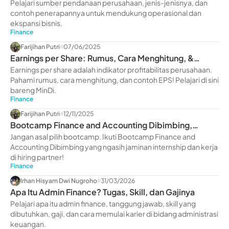
Contohnya
Pelajari sumber pendanaan perusahaan, jenis-jenisnya, dan
contoh penerapannya untuk mendukung operasional dan
ekspansi bisnis.
Finance
Farijihan Putri
07/06/2025
Earnings per Share: Rumus, Cara Menghitung, &
Contohnya
Earnings per share adalah indikator profitabilitas perusahaan.
Pahami rumus, cara menghitung, dan contoh EPS! Pelajari di sini
bareng MinDi.
Finance
Farijihan Putri
12/11/2025
Bootcamp Finance and Accounting Dibimbing,
Jaminan Internship
Jangan asal pilih bootcamp. Ikuti Bootcamp Finance and
Accounting Dibimbing yang ngasih jaminan internship dan kerja
di hiring partner!
Finance
Irhan Hisyam Dwi Nugroho
31/03/2026
Apa Itu Admin Finance? Tugas, Skill, dan Gajinya
Pelajari apa itu admin finance, tanggung jawab, skill yang
dibutuhkan, gaji, dan cara memulai karier di bidang administrasi
keuangan.