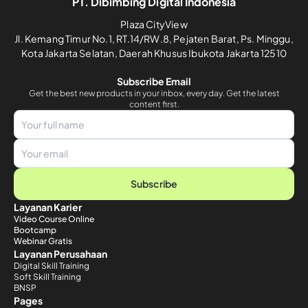
PT. Dibimbing Digital Indonesia
Plaza CityView
Jl. Kemang Timur No.1, RT.14/RW.8, Pejaten Barat, Ps. Minggu,
Kota Jakarta Selatan, Daerah Khusus Ibukota Jakarta 12510
Subscribe Email
Get the best new products in your inbox, every day. Get the latest
content first.
Subscribe
Layanan Karier
Video Course Online
Bootcamp
Webinar Gratis
Layanan Perusahaan
Digital Skill Training
Soft Skill Training
BNSP
Pages