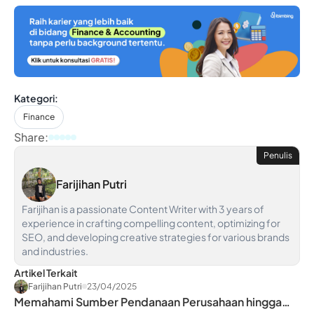
Kategori:
Finance
Share:
Penulis
Farijihan Putri
Farijihan is a passionate Content Writer with 3 years of
experience in crafting compelling content, optimizing for
SEO, and developing creative strategies for various brands
and industries.
Artikel Terkait
Farijihan Putri
23/04/2025
Memahami Sumber Pendanaan Perusahaan hingga