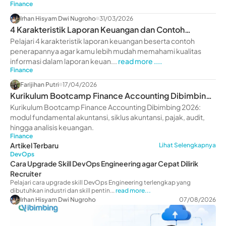
Finance
Irhan Hisyam Dwi Nugroho
31/03/2026
4 Karakteristik Laporan Keuangan dan Contoh
Penerapannya
Pelajari 4 karakteristik laporan keuangan beserta contoh
penerapannya agar kamu lebih mudah memahami kualitas
informasi dalam laporan keuan...
read more ....
Finance
Farijihan Putri
17/04/2026
Kurikulum Bootcamp Finance Accounting Dibimbing
2026: Modul Lengkap & Benefit
Kurikulum Bootcamp Finance Accounting Dibimbing 2026:
modul fundamental akuntansi, siklus akuntansi, pajak, audit,
hingga analisis keuangan.
Finance
Artikel Terbaru
Lihat Selengkapnya
DevOps
Cara Upgrade Skill DevOps Engineering agar Cepat Dilirik
Recruiter
Pelajari cara upgrade skill DevOps Engineering terlengkap yang
dibutuhkan industri dan skill pentin...
read more...
Irhan Hisyam Dwi Nugroho
07/08/2026