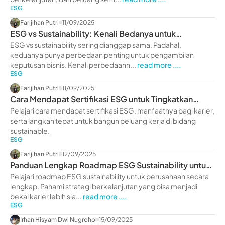
ESG
Farijihan Putri
11/09/2025
ESG vs Sustainability: Kenali Bedanya untuk
Keputusan Bisnis
ESG vs sustainability sering dianggap sama. Padahal,
keduanya punya perbedaan penting untuk pengambilan
keputusan bisnis. Kenali perbedaann...
read more ....
ESG
Farijihan Putri
11/09/2025
Cara Mendapat Sertifikasi ESG untuk Tingkatkan
Karier
Pelajari cara mendapat sertifikasi ESG, manfaatnya bagi karier,
serta langkah tepat untuk bangun peluang kerja di bidang
sustainable.
ESG
Farijihan Putri
12/09/2025
Panduan Lengkap Roadmap ESG Sustainability untuk
Perusahaan
Pelajari roadmap ESG sustainability untuk perusahaan secara
lengkap. Pahami strategi berkelanjutan yang bisa menjadi
bekal karier lebih sia...
read more ....
ESG
Irhan Hisyam Dwi Nugroho
15/09/2025