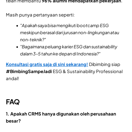
telah membantu
96% alumni mendapatkan pekerjaan
.
Masih punya pertanyaan seperti:
"Apakah saya bisa mengikuti bootcamp ESG
meskipun berasal dari jurusan non-lingkungan atau
non-teknik?"
"Bagaimana peluang karier ESG dan sustainability
dalam 3–5 tahun ke depan di Indonesia?"
Konsultasi gratis saja di sini sekarang!
Dibimbing siap
#BimbingSampeJadi
ESG & Sustainability Professional
andal!
FAQ
1. Apakah CRMS hanya digunakan oleh perusahaan
besar?