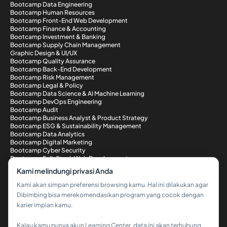
Bootcamp Data Engineering
Bootcamp Human Resources
Bootcamp Front-End Web Development
Bootcamp Finance & Accounting
Bootcamp Investment & Banking
Bootcamp Supply Chain Management
Graphic Design & UI/UX
Bootcamp Quality Assurance
Bootcamp Back-End Development
Bootcamp Risk Management
Bootcamp Legal & Policy
Bootcamp Data Science & AI Machine Learning
Bootcamp DevOps Engineering
Bootcamp Audit
Bootcamp Business Analyst & Product Strategy
Bootcamp ESG & Sustainability Management
Bootcamp Data Analytics
Bootcamp Digital Marketing
Bootcamp Cyber Security
Bootcamp Full-Stack Web Development
Metode Pembayaran
Kami melindungi privasi Anda
Kami akan simpan preferensi browsing kamu. Hal ini dilakukan agar
Dibimbing bisa merekomendasikan program yang cocok dengan
karier impian kamu.
Kalau kamu punya akun Learning Center, data ini akan terhubung