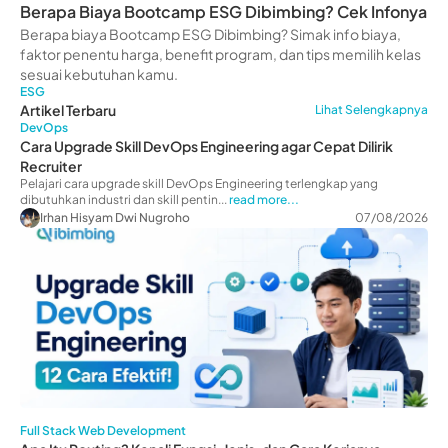
Berapa Biaya Bootcamp ESG Dibimbing? Cek Infonya
Berapa biaya Bootcamp ESG Dibimbing? Simak info biaya,
faktor penentu harga, benefit program, dan tips memilih kelas
sesuai kebutuhan kamu.
ESG
Artikel Terbaru
Lihat Selengkapnya
DevOps
Cara Upgrade Skill DevOps Engineering agar Cepat Dilirik
Recruiter
Pelajari cara upgrade skill DevOps Engineering terlengkap yang
dibutuhkan industri dan skill pentin...
read more...
Irhan Hisyam Dwi Nugroho
07/08/2026
Full Stack Web Development