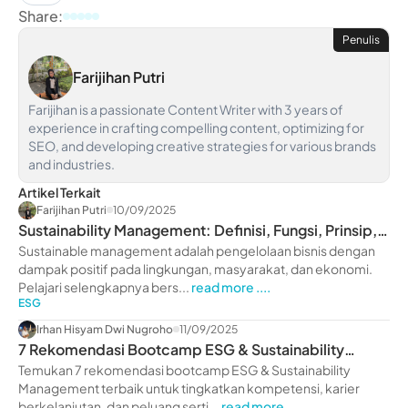
Share:
Penulis
Farijihan Putri
Farijihan is a passionate Content Writer with 3 years of
experience in crafting compelling content, optimizing for
SEO, and developing creative strategies for various brands
and industries.
Artikel Terkait
Farijihan Putri
10/09/2025
Sustainability Management: Definisi, Fungsi, Prinsip,
hingga Strategi
Sustainable management adalah pengelolaan bisnis dengan
dampak positif pada lingkungan, masyarakat, dan ekonomi.
Pelajari selengkapnya bers...
read more ....
ESG
Irhan Hisyam Dwi Nugroho
11/09/2025
7 Rekomendasi Bootcamp ESG & Sustainability
Management
Temukan 7 rekomendasi bootcamp ESG & Sustainability
Management terbaik untuk tingkatkan kompetensi, karier
berkelanjutan, dan peluang serti...
read more ....