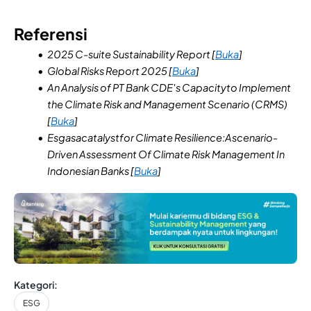
Referensi
2025 C-suite Sustainability Report [
Buka
]
Global Risks Report 2025 [
Buka
]
An Analysis of PT Bank CDE's Capacityto Implement
the Climate Risk and Management Scenario (CRMS)
[
Buka
]
Esgasacatalystfor Climate Resilience:Ascenario-
Driven Assessment Of Climate Risk Management In
Indonesian Banks [
Buka
]
Kategori:
ESG